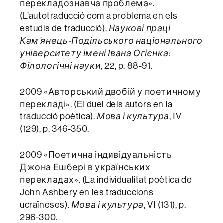
перекладознавча проблема».
(L’autotraducció com a problema en els
estudis de traducció).
Наукові праці
Кам’янець-Подільського національного
університету імені Івана Огієнка:
Філологічні науки,
22, p. 88-91.
2009 «Авторський двобій у поетичному
перекладі». (El duel dels autors en la
traducció poètica).
Мова і культура
, ІV
(129), p. 346-350.
2009 «Поетична індивідуальність
Джона Ешбері в українських
перекладах». (La individualitat poètica de
John Ashbery en les traduccions
ucraïneses).
Мова і культура
, VІ (131), p.
296-300.