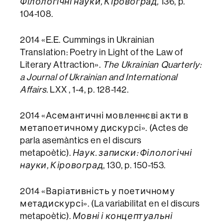
Філологічні науки, Кіровоград,
136, p.
104-108.
2014 «E.E. Cummings in Ukrainian
Translation: Poetry in Light of the Law of
Literary Attraction».
The Ukrainian Quarterly:
a Journal of Ukrainian and International
Affairs.
LXX , 1-4, p. 128-142.
2014 «Асемантичні мовленнєві акти в
метапоетичному дискурсі». (Actes de
parla asemàntics en el discurs
metapoètic).
Наук. записки: Філологічні
науки, Кіровоград
, 130, p. 150-153.
2014 «Варіативність у поетичному
метадискурсі». (La variabilitat en el discurs
metapoètic).
Мовні і концептуальні