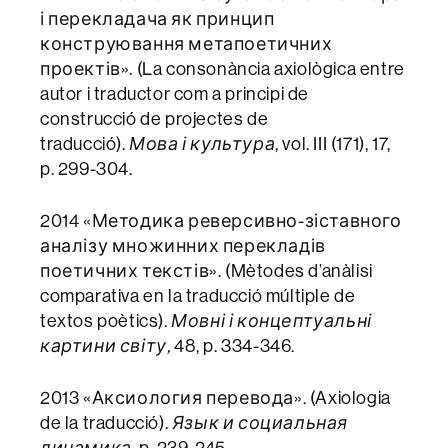
і перекладача як принцип
конструювання метапоетичних
проектів». (La consonància axiològica entre
autor i traductor com a principi de
construcció de projectes de
traducció).
Мова і культура
, vol. III (171), 17,
p. 299-304.
2014 «Методика реверсивно-зіставного
аналізу множинних перекладів
поетичних текстів». (Mètodes d’anàlisi
comparativa en la traducció múltiple de
textos poètics).
Мовні і концептуальні
картини світу,
48, p. 334-346.
2013 «Аксиология перевода». (Axiologia
de la traducció).
Язык и социальная
динамика
, p. 239-245.