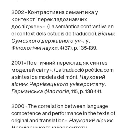
2002 «Контрастивна семантика у
контексті перекладознавчих
досліджень». (La semàntica contrastiva en
el context dels estudis de traducció).
Вісник
Сумського державного ун-ту.
Філологічні науки,
4(37), p. 135-139.
2001 «Поетичний переклад як синтез
моделей світу». (La traducció poètica com
a síntesi de models del món).
Науковий
вісник Чернівецького університету.
Германська філологія,
115, p. 138-141.
2000 «The correlation between language
competence and performance in the texts of
original and translation».
Науковий вісник
Чернівецького університету.