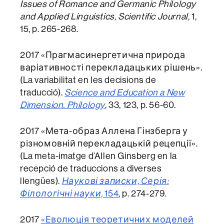
Issues of Romance and Germanic Philology
and Applied Linguistics, Scientific Journal
, 1,
15, p. 265-268.
2017 «Прагмасинергетична природа
варіативності перекладацьких рішень».
(La variabilitat en les decisions de
traducció).
Science and Education a New
Dimension. Philology
, 33, 123, p. 56-60.
2017 «Мета-образ Аллена Гінзберга у
різномовній перекладацькій рецепції».
(La meta-imatge d’Allen Ginsberg en la
recepció de traduccions a diverses
llengües).
Наукові записки, Серія:
Філологічні науки,
154
, p. 274-279.
2017
«Еволюція теоретичних моделей