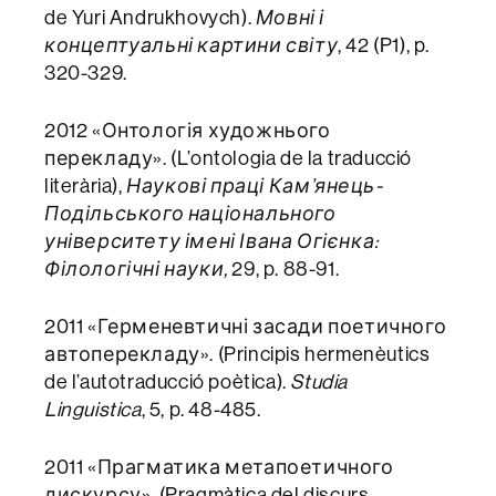
de Yuri Andrukhovych).
Мовні і
концептуальні картини світу
, 42 (P1), p.
320-329.
2012 «Онтологія художнього
перекладу». (L’ontologia de la traducció
literària),
Наукові праці Кам’янець-
Подільського національного
університету імені Івана Огієнка:
Філологічні науки,
29, p. 88-91.
2011 «Герменевтичні засади поетичного
автоперекладу». (Principis hermenèutics
de l’autotraducció poètica).
Studia
Linguistica
, 5, p. 48-485.
2011 «Прагматика метапоетичного
дискурсу». (Pragmàtica del discurs