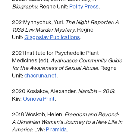
Biography.
Regne Unit:
Polity Press
.
2021Vynnychuk, Yuri.
The Night Reporter: A
1938 Lviv Murder Mystery
. Regne
Unit:
Glagoslav Publications
.
2021 Institute for Psychedelic Plant
Medicines (ed).
Ayahuasca Community Guide
for the Awareness of Sexual Abuse
. Regne
Unit:
chacruna.net
.
2020 Kosiakov, Alexander.
Namibia – 2019
.
Kíiv:
Osnova Print
.
2018 Woskob, Helen.
Freedom and Beyond:
A Ukrainian Woman’s Journey to a New Life in
America
. Lviv:
Piramida
.