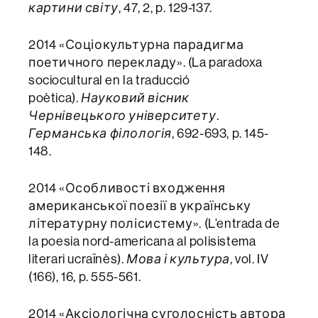
картини світу
, 47, 2, p. 129-137.
2014 «Соціокультурна парадигма
поетичного перекладу». (La paradoxa
sociocultural en la traducció
poètica).
Науковий вісник
Чернівецького університету.
Германська філологія
, 692-693, p. 145-
148.
2014 «Особливості входження
американської поезії в українську
літературну полісистему». (L’entrada de
la poesia nord-americana al polisistema
literari ucraïnès).
Мова і культура,
vol. IV
(166), 16, p. 555-561.
2014 «Аксіологічна суголосність автора