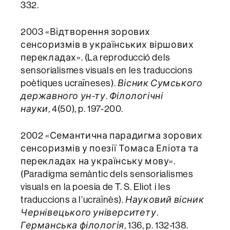
332.
2003 «Відтворення зорових
сенсоризмів в українських віршових
перекладах». (La reproducció dels
sensorialismes visuals en les traduccions
poètiques ucraïneses).
Вісник Сумського
державного ун-ту. Філологічні
науки,
4(50), p. 197-200.
2002 «Семантична парадигма зорових
сенсоризмів у поезії Томаса Еліота та
перекладах на українську мову».
(Paradigma semàntic dels sensorialismes
visuals en la poesia de T. S. Eliot i les
traduccions a l’ucraïnès).
Науковий вісник
Чернівецького університету.
Германська філологія,
136, p. 132-138.