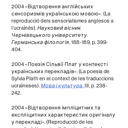
2004 «Відтворення англійських
сенсоризмів українською мовою». (La
reproducció dels sensorialismes anglesos a
l’ucraïnès).
Науковий вісник
Чернівецького університету.
Германська філологія,
188-189, p. 399-
404.
2004 «Поезія Сільвії Плат у контексті
українських перекладів». (La poesia de
Sylvia Plath en el context de les traduccions
ucraïneses).
Мова і культура
,
ІIІ, p. 238-
242.
2004 «Відтворення імпліцитних та
експліцитних характеристик оригіналу
у перекладі». (Reproducció de les