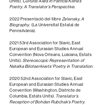
Units).
Cultural Axes in Patricia Kilina’s
Poetry. A Translator’s Perspective.
2022 Presentació del llibre
Zelensky, A
Biography.
(La Universitat Estatal de
Pennsilvània).
2021 53rd Association for Slavic, East
European and Eurasian Studies Annual
Convention (Nova Orleans, Luisiana, Estats
Units).
Stereoscopic Representation of
Natalka Bilotserkivets’ Poetry in Translation.
2020 52nd Association for Slavic, East
European and Eurasian Studies Annual
Convention (Washington, Districte de
Columbia, Estats Units).
Translator’s
Reception of Bohdan Rubchak’s Poetry.