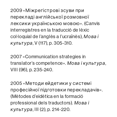
2009 «Міжрегістрові зсуви при
перекладі англійської розмовної
лексики українською мовою». (Canvis
interregistres en la traducció de lèxic
col·loquial de l’anglès a l’ucraïnès),
Мова і
культура
, V (117), p. 305-310.
2007 «Communication strategies in
translator’s competence».
Мова і культура
,
VІІІ (96), p. 235-240.
2005 «Методи ейдетики у системі
професійної підготовки перекладачів».
(Mètodes d’eidètica en la formació
professional dels traductors).
Мова і
культура
, ІІІ (2), p. 214-220.