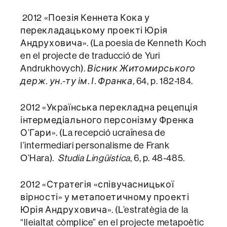
2012 «Поезія Кеннета Кока у
перекладацькому проекті Юрія
Андруховича». (La poesia de Kenneth Koch
en el projecte de traducció de Yuri
Andrukhovych).
Вісник Житомирського
держ. ун.-ту ім. І. Франка,
64, p. 182-184.
2012 «Українська перекладна рецепція
інтермедіального персонізму Френка
О’Гари». (La recepció ucraïnesa de
l’intermediari personalisme de Frank
O’Hara).
Studia Lingüística
, 6, p. 48-485.
2012 «Стратегія «співучасницької
вірності» у метапоетичному проекті
Юрія Андруховича». (L’estratègia de la
“lleialtat còmplice” en el projecte metapoètic