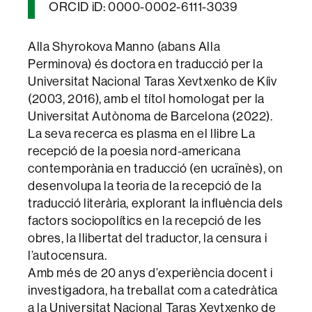
ORCID iD: 0000-0002-6111-3039
Alla Shyrokova Manno (abans Alla
Perminova) és doctora en traducció per la
Universitat Nacional Taras Xevtxenko de Kíiv
(2003, 2016), amb el títol homologat per la
Universitat Autònoma de Barcelona (2022).
La seva recerca es plasma en el llibre La
recepció de la poesia nord-americana
contemporània en traducció (en ucraïnès), on
desenvolupa la teoria de la recepció de la
traducció literària, explorant la influència dels
factors sociopolítics en la recepció de les
obres, la llibertat del traductor, la censura i
l’autocensura.
Amb més de 20 anys d’experiència docent i
investigadora, ha treballat com a catedràtica
a la Universitat Nacional Taras Xevtxenko de