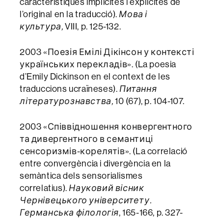
característiques implícites i explícites de
l’original en la traducció).
Мова і
культура,
VIII, p. 125-132.
2003 «Поезія Емілі Дікінсон у контексті
українських перекладів». (La poesia
d’Emily Dickinson en el context de les
traduccions ucraïneses).
Питання
літературознавства,
10 (67), p. 104-107.
2003 «Співвідношення конвергентного
та дивергентного в семантиці
сенсоризмів-корелятів». (La correlació
entre convergència i divergència en la
semàntica dels sensorialismes
correlatius).
Науковий вісник
Чернівецького університету.
Германська філологія
, 165-166, p. 327-