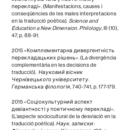
перекладі». (Manifestacions, causes i
conseqüències de les males interpretacions
en la traducció poètica).
Science and
Education a New Dimension. Philology
, III (10),
47, p. 88-91.
2015 «Комплементарна дивергентність
перекладацьких рішень». (La divergència
complementària en les decisions de
traducció).
Науковий вісник
Чернівецького університету.
Германська філологія,
740-741, p. 177-179.
2015 «Соціокультурний аспект
девіантності у поетичному перекладі».
(L’aspecte sociocultural de la desviació en la
traducció poètica).
Наук. записки: