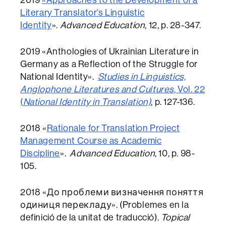
Literary Translator’s Linguistic
Identity
».
Advanced Education
, 12, p. 28-347.
2019 «Anthologies of Ukrainian Literature in
Germany as a Reflection of the Struggle for
National Identity».
Studies in Linguistics,
Anglophone Literatures and Cultures
, Vol. 22
(
National Identity in Translation)
, p. 127-136.
2018 «
Rationale for Translation Project
Management Course as Academic
Discipline
».
Advanced Education
, 10, p. 98-
105.
2018 «До проблеми визначення поняття
одиниця перекладу». (Problemes en la
definició de la unitat de traducció).
Topical