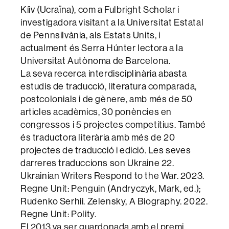
Kíiv (Ucraïna), com a Fulbright Scholar i
investigadora visitant a la Universitat Estatal
de Pennsilvània, als Estats Units, i
actualment és Serra Húnter lectora a la
Universitat Autònoma de Barcelona.
La seva recerca interdisciplinària abasta
estudis de traducció, literatura comparada,
postcolonials i de gènere, amb més de 50
articles acadèmics, 30 ponències en
congressos i 5 projectes competitius. També
és traductora literària amb més de 20
projectes de traducció i edició. Les seves
darreres traduccions son Ukraine 22.
Ukrainian Writers Respond to the War. 2023.
Regne Unit: Penguin (Andryczyk, Mark, ed.);
Rudenko Serhii. Zelensky, A Biography. 2022.
Regne Unit: Polity.
El 2013 va ser guardonada amb el premi