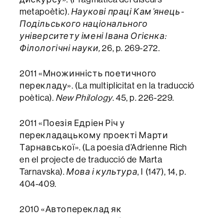
metapoètic).
Наукові праці Кам’янець-
Подільського національного
університету імені Івана Огієнка:
Філологічні науки,
26, p. 269-272.
2011 «Множинність поетичного
перекладу». (La multiplicitat en la traducció
poètica).
New Philology
. 45, p. 226-229.
2011 «Поезія Едріен Річ у
перекладацькому проекті Марти
Тарнавської». (La poesia d’Adrienne Rich
en el projecte de traducció de Marta
Tarnavska).
Мова і культура
, І (147), 14, p.
404-409.
2010 «Автопереклад як