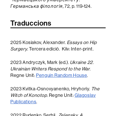
Германська філологія,
72, p. 119-124.
Traduccions
2025 Kosiakov, Alexander.
Essays on Hip
Surgery
. Tercera edició. Kíiv: Inter-print.
2023 Andryczyk, Mark (ed.).
Ukraine 22.
Ukrainian Writers Respond to the War.
Regne Unit:
Penguin Random House
.
2023 Kvitka-Osnovyanenko, Hryhoriy.
The
Witch of Konotop
. Regne Unit:
Glagoslav
Publications
.
2022 Rudenko, Serhii.
Zelensky, A