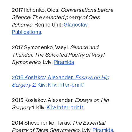
2017 Ilchenko, Oles.
Conversations before
Silence: The selected poetry of Oles
Ilchenko.
Regne Unit:
Glagoslav
Publications
.
2017 Symonenko, Vasyl.
Silence and
Thunder. The Selected Poetry of Vasyl
Symonenko
. Lviv:
Piramida
2016 Kosiakov, Alexander
. Essays on Hip
Surgery 2.
Kíiv:
Kíiv
: Inter-print1
2015 Kosiakov, Alexander.
Essays on Hip
Surgery
1. Kíiv:
Kíiv: Inter-print1
2014 Shevchenko, Taras.
The Essential
Poetry of Taras Shevchenko.
Lviv:
Piramida
.