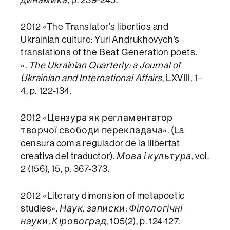
2012 «The Translator’s liberties and
Ukrainian culture: Yuri Andrukhovych’s
translations of the Beat Generation poets.
».
The Ukrainian Quarterly: a Journal of
Ukrainian and International Affairs
, LXVIII, 1–
4, p. 122-134.
2012 «Цензура як регламентатор
творчої свободи перекладача». (La
censura com a regulador de la llibertat
creativa del traductor).
Мова і культура
, vol.
2 (156), 15, p. 367-373.
2012 «Literary dimension of metapoetic
studies».
Наук. записки: Філологічні
науки, Кіровоград
, 105(2), p. 124-127.