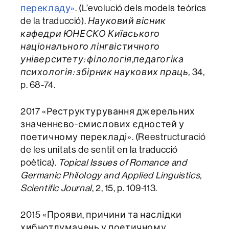
перекладу»
. (L’evolució dels models teòrics
de la traducció).
Науковий вісник
кафедри ЮНЕСКО Київського
національного лінгвістичного
університету: філологія,педагогіка
психологія: збірник наукових праць,
34,
p. 68-74.
2017 «Реструктурування джерельних
значеннєво-смислових єдностей у
поетичному перекладі». (Reestructuració
de les unitats de sentit en la traducció
poètica).
Topical Issues of Romance and
Germanic Philology and Applied Linguistics,
Scientific Journal
, 2, 15, p. 109-113.
2015 «Прояви, причини та наслідки
хибнотлумачень у поетичному