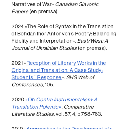
Narratives of War»
Canadian Slavonic
Papers
(en premsa).
2024 «The Role of Syntax in the Translation
of Bohdan Ihor Antonych’s Poetry: Balancing
Fidelity and Interpretation».
East/West: A
Journal of Ukrainian Studies
(en premsa).
2021 «
Reception of Literary Works in the
Original and Translation. A Case Study:
Students´ Response
».
SHS Web of
Conferences
, 105.
2020
«On
Contra Instrumentalism: A
Translation Polemic
»
.
Comparative
Literature Studies
, vol. 57, 4, p.758-763.
2019
«
Approaches to the Development of a