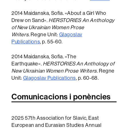
2014 Maidanska, Sofia. «About a Girl Who
Drew on Sand».
HERSTORIES An Anthology
of New Ukrainian Women Prose
Writers.
Regne Unit:
Glagoslav
Publications
, p. 55-60.
2014 Maidanska, Sofia. «The
Earthquake».
HERSTORIES An Anthology of
New Ukrainian Women Prose Writers.
Regne
Unit:
Glagoslav Publications
, p. 60-68.
Comunicacions i ponències
2025 57th Association for Slavic, East
European and Eurasian Studies Annual