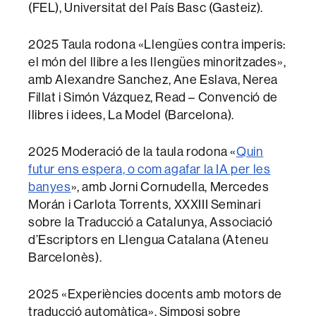
(FEL), Universitat del País Basc (Gasteiz).
2025 Taula rodona «Llengües contra imperis:
el món del llibre a les llengües minoritzades»,
amb Alexandre Sanchez, Ane Eslava, Nerea
Fillat i Simón Vázquez, Read – Convenció de
llibres i idees, La Model (Barcelona).
2025 Moderació de la taula rodona «
Quin
futur ens espera, o com agafar la IA per les
banyes
», amb Jorni Cornudella, Mercedes
Morán i Carlota Torrents, XXXIII Seminari
sobre la Traducció a Catalunya, Associació
d’Escriptors en Llengua Catalana (Ateneu
Barcelonès).
2025 «Experiències docents amb motors de
traducció automàtica», Simposi sobre