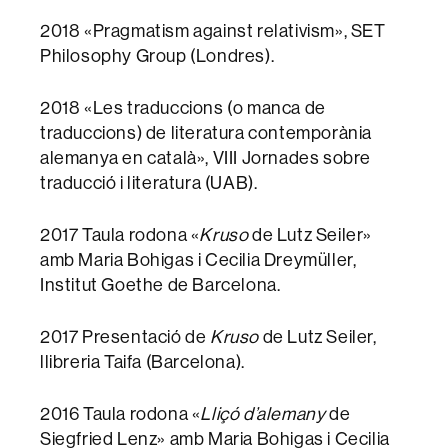
2018 «Pragmatism against relativism», SET
Philosophy Group (Londres).
2018 «Les traduccions (o manca de
traduccions) de literatura contemporània
alemanya en català», VIII Jornades sobre
traducció i literatura (UAB).
2017 Taula rodona «
Kruso
de Lutz Seiler»
amb Maria Bohigas i Cecilia Dreymüller,
Institut Goethe de Barcelona.
2017 Presentació de
Kruso
de Lutz Seiler,
llibreria Taifa (Barcelona).
2016 Taula rodona «
Lliçó d’alemany
de
Siegfried Lenz» amb Maria Bohigas i Cecilia