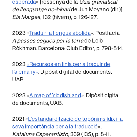
esperada
» [ressenya de la
Guia gramatical
de llenguatge no-binari
de Jun Moyano (dir.)].
Els Marges
, 132 (hivern), p. 126-127.
2023 «
Traduir la llengua abolida
». Postfaci a
A passes cegues per la terra
de Leib
Ròkhman. Barcelona: Club Editor, p. 798-814.
2023
«Recursos en línia per a traduir de
l’alemany»
. Dipòsit digital de documents,
UAB.
2023 «
A map of Yiddishland
». Dipòsit digital
de documents, UAB.
2021 «
L’estandardització de topònims ídix i la
seva importància per a la traducció
».
Kataluna Esperantisto
, 369 (135), p. 8-11.