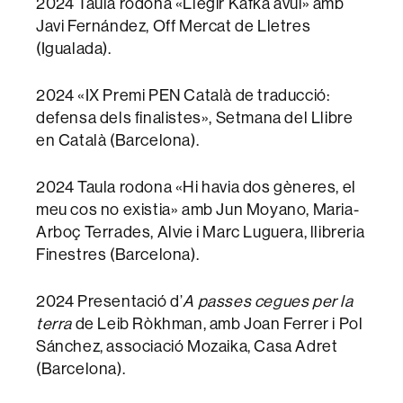
2024 Taula rodona «Llegir Kafka avui» amb
Javi Fernández, Off Mercat de Lletres
(Igualada).
2024 «IX Premi PEN Català de traducció:
defensa dels finalistes», Setmana del Llibre
en Català (Barcelona).
2024 Taula rodona «Hi havia dos gèneres, el
meu cos no existia» amb Jun Moyano, Maria-
Arboç Terrades, Alvie i Marc Luguera, llibreria
Finestres (Barcelona).
2024 Presentació d’
A passes cegues per la
terra
de Leib Ròkhman, amb Joan Ferrer i Pol
Sánchez, associació Mozaika, Casa Adret
(Barcelona).