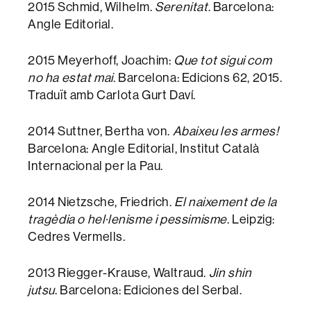
2015 Schmid, Wilhelm.
Serenitat
. Barcelona:
Angle Editorial.
2015 Meyerhoff, Joachim:
Que tot sigui com
no ha estat mai
. Barcelona: Edicions 62, 2015.
Traduït amb Carlota Gurt Daví.
2014 Suttner, Bertha von.
Abaixeu les armes!
Barcelona: Angle Editorial, Institut Català
Internacional per la Pau.
2014 Nietzsche, Friedrich.
El naixement de la
tragèdia o hel·lenisme i pessimisme
. Leipzig:
Cedres Vermells.
2013 Riegger-Krause, Waltraud.
Jin shin
jutsu
. Barcelona: Ediciones del Serbal.