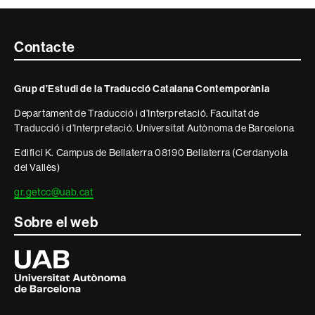
Contacte
Contacte
i
Grup d’Estudi de la Traducció Catalana Contemporània
informació
Departament de Traducció i d’Interpretació. Facultat de
legal
Traducció i d’Interpretació. Universitat Autònoma de Barcelona
Edifici K. Campus de Bellaterra 08190 Bellaterra (Cerdanyola
del Vallès)
gr.getcc@uab.cat
Sobre el web
Universitat
Autònoma
de
Barcelona