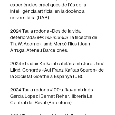
experiències pràctiques de l’ús de la
intel·ligència artificial en la docència
universitària (UAB).
2024 Taula rodona «Des de la vida
deteriorada:
Minima moralia
i la filosofia de
Th. W. Adorno», amb Mercè Rius i Joan
Arruga, Ateneu Barcelonès.
2024 «Traduir Kafka al català» amb Jordi Jané
Lligé, Congrés «Auf Franz Kafkas Spuren» de
la Societat Goethe a Espanya (UB).
2024 Taula rodona «100kafka» amb Inés
García López i Bernat Reher, llibreria La
Central del Raval (Barcelona).