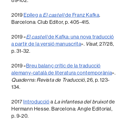
89-102.
2019
Epíleg a
El castell
de Franz Kafka
.
Barcelona: Club Editor, p. 405-415.
2019 «
El castell
de Kafka: una nova traducció
a partir de la versió manuscrita
».
Visat
, 27/28,
p. 31-32.
2019 «
Breu balanç crític de la traducció
alemany-català de literatura contemporània
».
Quaderns: Revista de Traducció
, 26, p. 123-
134.
2017
Introducció
a
La infantesa del bruixot
de
Hermann Hesse. Barcelona: Angle Editorial,
p. 9-20.