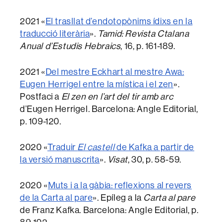
2021 «
El trasllat d’endotopònims ídixs en la
traducció literària
».
Tamid: Revista Ctalana
Anual d’Estudis Hebraics
, 16, p. 161-189.
2021 «
Del mestre Eckhart al mestre Awa:
Eugen Herrigel entre la mística i el zen
».
Postfaci a
El zen en l’art del tir amb arc
d’Eugen Herrigel. Barcelona: Angle Editorial,
p. 109-120.
2020 «
Traduir
El castell
de Kafka a partir de
la versió manuscrita
».
Visat
, 30, p. 58-59.
2020 «
Muts i a la gàbia: reflexions al revers
de la Carta al pare
». Epíleg a la
Carta al pare
de Franz Kafka. Barcelona: Angle Editorial, p.