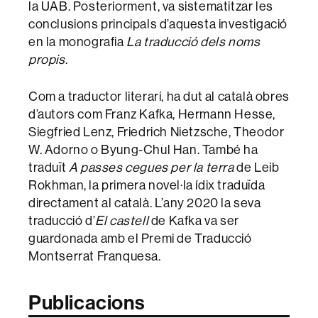
la UAB. Posteriorment, va sistematitzar les
conclusions principals d’aquesta investigació
en la monografia
La traducció dels noms
propis
.
Com a traductor literari, ha dut al català obres
d’autors com Franz Kafka, Hermann Hesse,
Siegfried Lenz, Friedrich Nietzsche, Theodor
W. Adorno o Byung-Chul Han. També ha
traduït
A passes cegues per la terra
de Leib
Rokhman, la primera novel·la ídix traduïda
directament al català. L’any 2020 la seva
traducció d’
El castell
de Kafka va ser
guardonada amb el Premi de Traducció
Montserrat Franquesa.
Publicacions