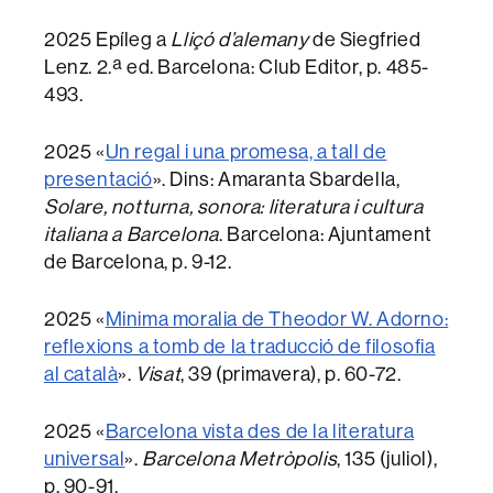
2025 Epíleg a
Lliçó d’alemany
de Siegfried
Lenz. 2.ª ed. Barcelona: Club Editor, p. 485-
493.
2025 «
Un regal i una promesa, a tall de
presentació
». Dins: Amaranta Sbardella,
Solare, notturna, sonora: literatura i cultura
italiana a Barcelona
. Barcelona: Ajuntament
de Barcelona, p. 9-12.
2025 «
Minima moralia de Theodor W. Adorno:
reflexions a tomb de la traducció de filosofia
al català
».
Visat
, 39 (primavera), p. 60-72.
2025 «
Barcelona vista des de la literatura
universal
».
Barcelona Metròpolis
, 135 (juliol),
p. 90-91.