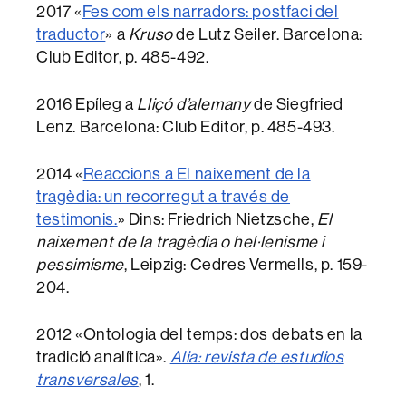
2017 «
Fes com els narradors: postfaci del
traductor
» a
Kruso
de Lutz Seiler. Barcelona:
Club Editor, p. 485-492.
2016 Epíleg a
Lliçó d’alemany
de Siegfried
Lenz. Barcelona: Club Editor, p. 485-493.
2014 «
Reaccions a El naixement de la
tragèdia: un recorregut a través de
testimonis.
» Dins: Friedrich Nietzsche,
El
naixement de la tragèdia o hel·lenisme i
pessimisme
, Leipzig: Cedres Vermells, p. 159-
204.
2012 «Ontologia del temps: dos debats en la
tradició analítica».
Alia: revista de estudios
transversales
, 1.