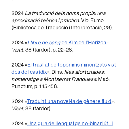
2024
La traducció dels noms propis: una
aproximació teòrica i pràctica
. Vic: Eumo
(Biblioteca de Traducció i Interpretació, 28).
2024 «
Llibre de sang
de Kim de l’Horizon
».
Visat
, 38 (tardor), p. 22-28.
2024 «
El trasllat de topònims minoritzats vist
des del cas ídix
». Dins:
Illes afortunades:
homenatge a Montserrat Franquesa
. Maó:
Punctum, p. 145-158.
2024 «
Traduint una novel·la de gènere fluid
».
Visat
, 38 (tardor).
2024 «
Una guia de llenguatge no-binari útil i