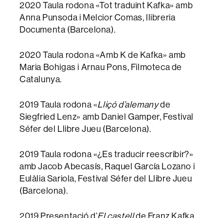
2020 Taula rodona «Tot traduint Kafka» amb
Anna Punsoda i Melcior Comas, llibreria
Documenta (Barcelona).
2020 Taula rodona «Amb K de Kafka» amb
Maria Bohigas i Arnau Pons, Filmoteca de
Catalunya.
2019 Taula rodona «
Lliçó d’alemany
de
Siegfried Lenz» amb Daniel Gamper, Festival
Séfer del Llibre Jueu (Barcelona).
2019 Taula rodona «¿Es traducir reescribir?»
amb Jacob Abecasís, Raquel García Lozano i
Eulàlia Sariola, Festival Séfer del Llibre Jueu
(Barcelona).
2019 Presentació d’
El castell
de Franz Kafka,