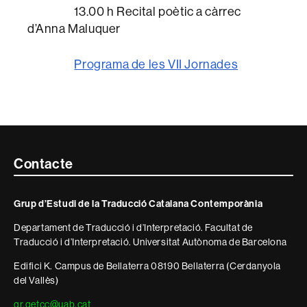
13.00 h Recital poètic a càrrec
d’Anna Maluquer
Programa de les VII Jornades
Contacte
Contacte
i
Grup d’Estudi de la Traducció Catalana Contemporània
informació
Departament de Traducció i d’Interpretació. Facultat de
legal
Traducció i d’Interpretació. Universitat Autònoma de Barcelona
Edifici K. Campus de Bellaterra 08190 Bellaterra (Cerdanyola
del Vallès)
gr.getcc@uab.cat