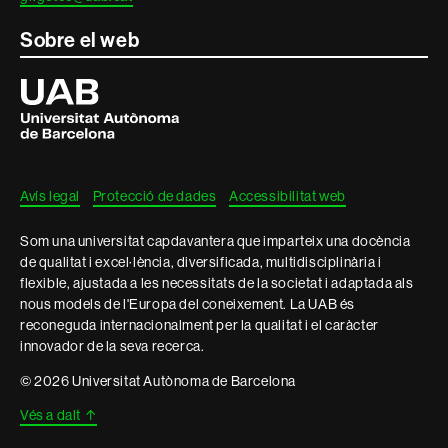
Sobre el web
Universitat
Autònoma
de
Barcelona
Avís legal
Protecció de dades
Accessibilitat web
Som una universitat capdavantera que imparteix una docència
de qualitat i excel·lència, diversificada, multidisciplinària i
flexible, ajustada a les necessitats de la societat i adaptada als
nous models de l'Europa del coneixement. La UAB és
reconeguda internacionalment per la qualitat i el caràcter
innovador de la seva recerca.
© 2026 Universitat Autònoma de Barcelona
Vés a dalt
↑