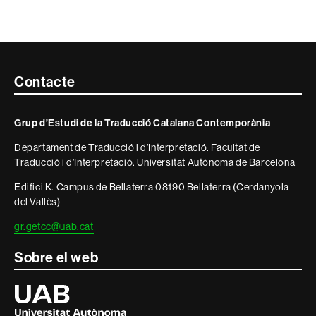
Contacte
Contacte
i
Grup d’Estudi de la Traducció Catalana Contemporània
informació
Departament de Traducció i d’Interpretació. Facultat de
legal
Traducció i d’Interpretació. Universitat Autònoma de Barcelona
Edifici K. Campus de Bellaterra 08190 Bellaterra (Cerdanyola
del Vallès)
gr.getcc@uab.cat
Sobre el web
Universitat
Autònoma
de