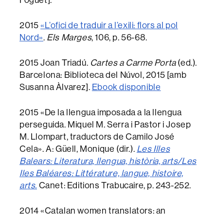
Foguet].
2015
«L’ofici de traduir a l’exili: flors al pol
Nord»
.
Els Marges
, 106, p. 56-68.
2015 Joan Triadú.
Cartes a Carme Porta
(ed.).
Barcelona: Biblioteca del Núvol, 2015 [amb
Susanna Àlvarez].
Ebook disponible
2015 «De la llengua imposada a la llengua
perseguida. Miquel M. Serra i Pastor i Josep
M. Llompart, traductors de Camilo José
Cela». A: Güell, Monique (dir.).
Les Illes
Balears: Literatura, llengua, història, arts/Les
Iles Baléares: Littérature, langue, histoire,
arts.
Canet: Editions Trabucaire, p. 243-252.
2014 «Catalan women translators: an