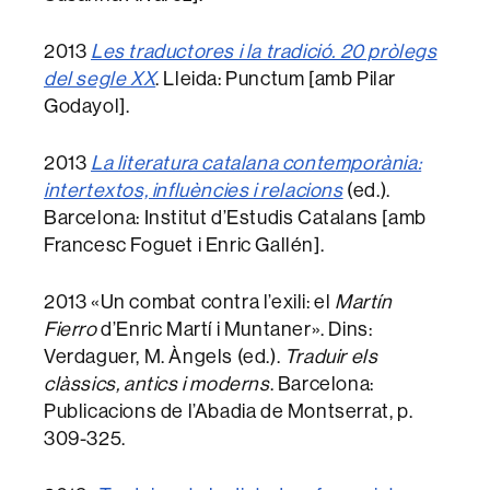
2013
Les traductores i la tradició. 20 pròlegs
del segle XX
. Lleida: Punctum [amb Pilar
Godayol].
2013
La literatura catalana contemporània:
intertextos, influències i relacions
(ed.).
Barcelona: Institut d’Estudis Catalans [amb
Francesc Foguet i Enric Gallén].
2013 «Un combat contra l’exili: el
Martín
Fierro
d’Enric Martí i Muntaner». Dins:
Verdaguer, M. Àngels (ed.).
Traduir els
clàssics, antics i moderns
. Barcelona:
Publicacions de l’Abadia de Montserrat, p.
309-325.