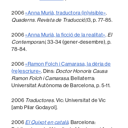
2006
«Anna Murià, traductora (in)visible»
.
Quaderns. Revista de Traducció
,13, p. 77-85.
2006
«Anna Murià, la ficció de la realitat»
.
El
Contemporani
, 33-34 (gener-desembre), p.
78-84.
2006
«Ramon Folch i Camarasa, la dèria de
(re)escriure»
. Dins:
Doctor Honoris Causa
Ramon Folch i Camarasa
. Bellaterra:
Universitat Autònoma de Barcelona, p. 5-11.
2006
Traductores
. Vic: Universitat de Vic
[amb Pilar Godayol].
2006
El Quixot en català
. Barcelona: