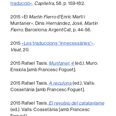
traducció»
.
Caplletra,
58, p. 159-182.
2015 «El
Martín Fierro
d’Enric Martí i
Muntaner». Dins: Hernández, José.
Martín
Fierro
. Barcelona: ArgentCat, p. 44-56.
2015
«Les traduccions “innecessàries”»
.
Visat
, 20.
2015 Rafael Tasis.
Muntaner, 4
(ed.)
.
Muro:
Ensiola [amb Francesc Foguet]
.
2015 Rafael Tasis.
A reculons
(ed.)
.
Valls:
Cossetània [amb Francesc Foguet]
.
2015 Rafael Tasis.
El revulsiu del catalanisme
(ed.). Valls: Cossetània [amb Francesc