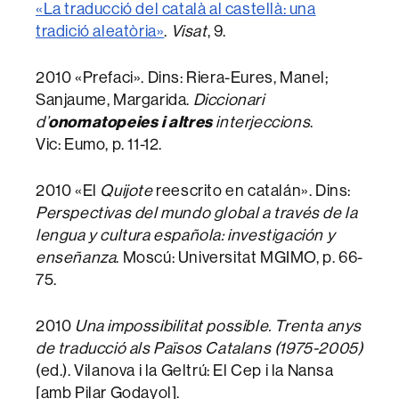
«La traducció del català al castellà: una
tradició aleatòria»
.
Visat
, 9.
2010 «Prefaci». Dins: Riera-Eures, Manel;
Sanjaume, Margarida.
Diccionari
onomatopeies i altres
d’
interjeccions
.
Vic: Eumo, p. 11-12.
2010 «El
Quijote
reescrito en catalán». Dins:
Perspectivas del mundo global a través de la
lengua y cultura española: investigación y
enseñanza
. Moscú: Universitat MGIMO, p. 66-
75.
2010
Una impossibilitat possible. Trenta anys
de traducció als Països Catalans (1975-2005)
(ed.). Vilanova i la Geltrú: El Cep i la Nansa
[amb Pilar Godayol].