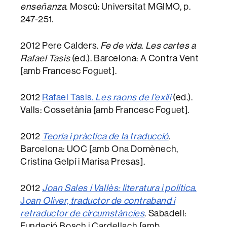
enseñanza
. Moscú: Universitat MGIMO, p.
247-251.
2012 Pere Calders.
Fe de vida. Les cartes a
Rafael Tasis
(ed.). Barcelona: A Contra Vent
[amb Francesc Foguet].
2012
Rafael Tasis.
Les raons de l’exili
(ed.).
Valls: Cossetània [amb Francesc Foguet].
2012
Teoria i pràctica de la traducció
.
Barcelona: UOC [amb Ona Domènech,
Cristina Gelpí i Marisa Presas].
2012
Joan Sales i Vallès: literatura i política
.
J
oan Oliver, traductor de contraband i
retraductor de circumstàncies
. Sabadell:
Fundació Bosch i Cardellach [amb