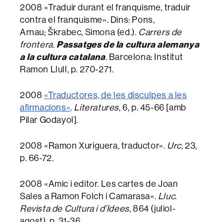
2008 «Traduir durant el franquisme, traduir
contra el franquisme». Dins: Pons,
Arnau; Škrabec, Simona (ed.).
Carrers de
Passatges de la cultura alemanya
frontera.
a la cultura catalana
. Barcelona: Institut
Ramon Llull, p. 270-271.
2008
«Traductores, de les disculpes a les
afirmacions»
.
Literatures
, 6, p. 45-66 [amb
Pilar Godayol].
2008 «Ramon Xuriguera, traductor».
Urc
, 23,
p. 66-72.
2008 «Amic i editor. Les cartes de Joan
Sales a Ramon Folch i Camarasa».
Lluc.
Revista de Cultura i d’Idees
, 864 (juliol-
agost), p. 31-36.