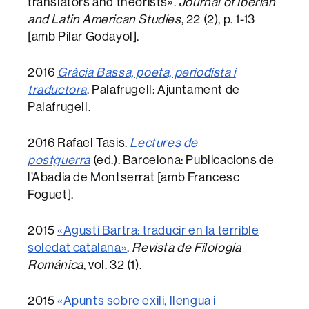
translators and theorists».
Journal of Iberian
and Latin American Studies
, 22 (2), p. 1-13
[amb Pilar Godayol].
2016
Gràcia Bassa, poeta, periodista i
traductora
. Palafrugell: Ajuntament de
Palafrugell.
2016 Rafael Tasis.
Lectures de
postguerra
(ed.). Barcelona: Publicacions de
l’Abadia de Montserrat [amb Francesc
Foguet].
2015
«Agustí Bartra: traducir en la terrible
soledat catalana»
.
Revista de Filología
Románica
, vol. 32 (1).
2015
«Apunts sobre exili, llengua i