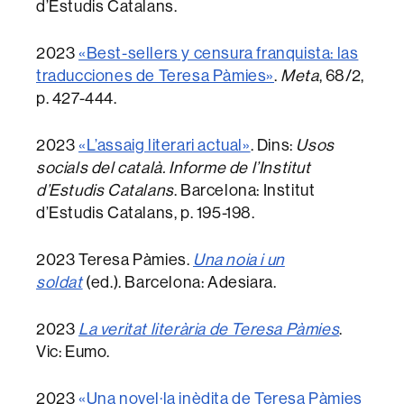
d’Estudis Catalans.
2023
«Best-sellers y censura franquista: las
traducciones de Teresa Pàmies»
.
Meta
, 68/2,
p. 427-444.
2023
«L’assaig literari actual»
. Dins:
Usos
socials del català. Informe de l’Institut
d’Estudis Catalans
. Barcelona: Institut
d’Estudis Catalans, p. 195-198.
2023 Teresa Pàmies.
Una noia i un
soldat
(ed.). Barcelona: Adesiara.
2023
La veritat literària de Teresa Pàmies
.
Vic: Eumo.
2023
«Una novel·la inèdita de Teresa Pàmies