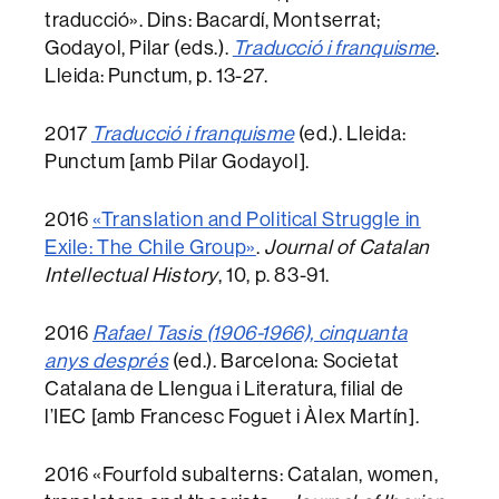
traducció». Dins: Bacardí, Montserrat;
Godayol, Pilar (eds.).
Traducció i franquisme
.
Lleida: Punctum, p. 13-27.
2017
Traducció i franquisme
(ed.). Lleida:
Punctum [amb Pilar Godayol].
2016
«Translation and Political Struggle in
Exile: The Chile Group»
.
Journal of Catalan
Intellectual History
, 10, p. 83-91.
2016
Rafael Tasis (1906-1966), cinquanta
anys després
(ed.). Barcelona: Societat
Catalana de Llengua i Literatura, filial de
l’IEC [amb Francesc Foguet i Àlex Martín].
2016 «Fourfold subalterns: Catalan, women,