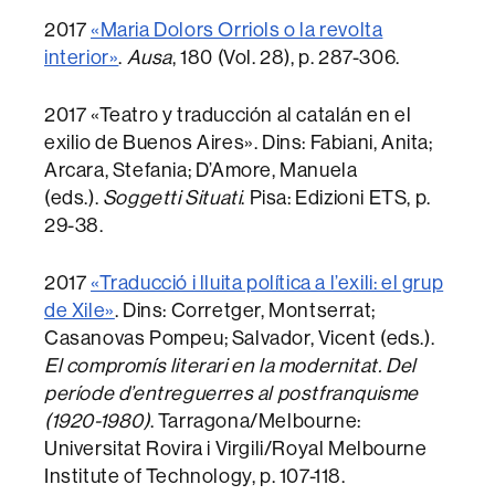
2017
«Maria Dolors Orriols o la revolta
interior»
.
Ausa
, 180 (Vol. 28), p. 287-306.
2017 «Teatro y traducción al catalán en el
exilio de Buenos Aires». Dins: Fabiani, Anita;
Arcara, Stefania; D’Amore, Manuela
(eds.).
Soggetti Situati
. Pisa: Edizioni ETS, p.
29-38.
2017
«Traducció i lluita política a l’exili: el grup
de Xile»
. Dins: Corretger, Montserrat;
Casanovas Pompeu; Salvador, Vicent (eds.).
El compromís literari en la modernitat. Del
període d’entreguerres al postfranquisme
(1920-1980)
. Tarragona/Melbourne:
Universitat Rovira i Virgili/Royal Melbourne
Institute of Technology, p. 107-118.