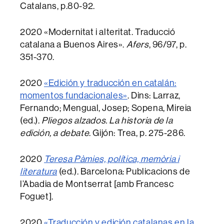
Catalans, p.80-92.
2020 «Modernitat i alteritat. Traducció
catalana a Buenos Aires».
Afers
, 96/97, p.
351-370.
2020
«Edición y traducción en catalán:
momentos fundacionales»
. Dins: Larraz,
Fernando; Mengual, Josep; Sopena, Mireia
(ed.).
Pliegos alzados. La historia de la
edición, a debate
. Gijón: Trea, p. 275-286.
2020
Teresa Pàmies, política, memòria i
literatura
(ed.). Barcelona: Publicacions de
l’Abadia de Montserrat [amb Francesc
Foguet].
2020
«Traducción y edición catalanas en la