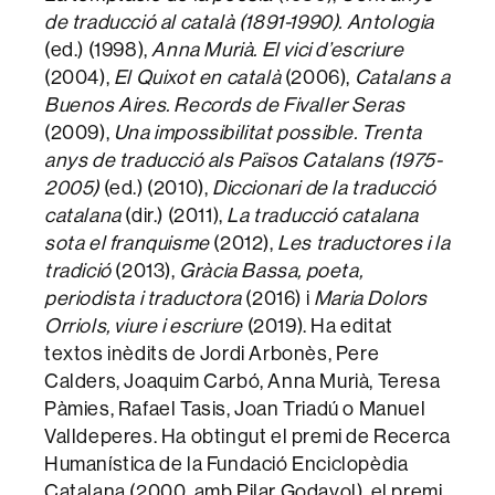
de traducció al català (1891-1990). Antologia
(ed.) (1998),
Anna Murià. El vici d’escriure
(2004),
El
Quixot en català
(2006),
Catalans a
Buenos Aires. Records de Fivaller Seras
(2009),
Una impossibilitat possible. Trenta
anys de traducció als Països Catalans (1975-
2005)
(ed.) (2010),
Diccionari de la traducció
catalana
(dir.) (2011),
La traducció catalana
sota el franquisme
(2012),
Les traductores i la
tradició
(2013),
Gràcia Bassa, poeta,
periodista i traductora
(2016) i
Maria Dolors
Orriols, viure i escriure
(2019). Ha editat
textos inèdits de Jordi Arbonès, Pere
Calders, Joaquim Carbó, Anna Murià, Teresa
Pàmies, Rafael Tasis, Joan Triadú o Manuel
Valldeperes. Ha obtingut el premi de Recerca
Humanística de la Fundació Enciclopèdia
Catalana (2000, amb Pilar Godayol), el premi