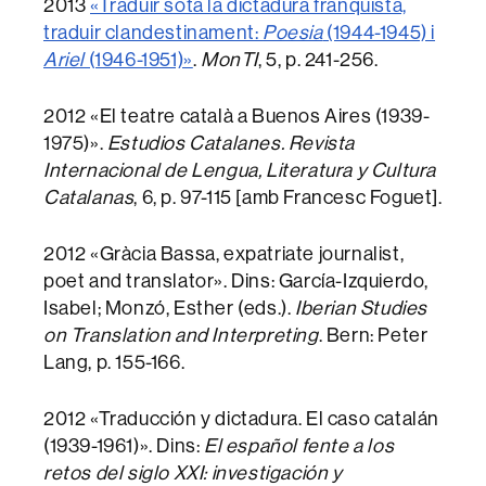
2013
«Traduir sota la dictadura franquista,
traduir clandestinament:
Poesia
(1944-1945) i
Ariel
(1946-1951)»
.
MonTI
, 5, p. 241-256.
2012 «El teatre català a Buenos Aires (1939-
1975)».
Estudios Catalanes.
Revista
Internacional de Lengua, Literatura y Cultura
Catalanas
, 6, p. 97-115 [amb Francesc Foguet].
2012 «Gràcia Bassa, expatriate journalist,
poet and translator». Dins: García-Izquierdo,
Isabel; Monzó, Esther (eds.).
Iberian Studies
on Translation and Interpreting
. Bern: Peter
Lang, p. 155-166.
2012 «Traducción y dictadura. El caso catalán
(1939-1961)». Dins:
El español fente a los
retos del siglo XXI: investigación y