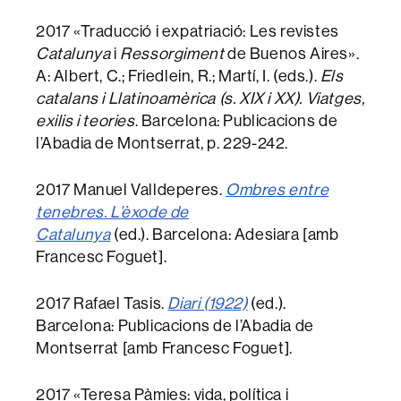
2017 «Traducció i expatriació: Les revistes
Catalunya
i
Ressorgiment
de Buenos Aires».
A: Albert, C.; Friedlein, R.; Martí, I. (eds.).
Els
catalans i Llatinoamèrica (s. XIX i XX). Viatges,
exilis i teories
. Barcelona: Publicacions de
l’Abadia de Montserrat, p. 229-242.
2017 Manuel Valldeperes.
Ombres entre
tenebres. L’èxode de
Catalunya
(ed.). Barcelona: Adesiara [amb
Francesc Foguet].
2017 Rafael Tasis.
Diari (1922)
(ed.).
Barcelona: Publicacions de l’Abadia de
Montserrat [amb Francesc Foguet].
2017 «Teresa Pàmies: vida, política i