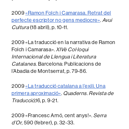
2009
«Ramon Folch i Camarasa. Retrat del
perfecte escriptor no gens mediocre»
.
Avui
Cultura
(18 abril), p. 10-11.
2009 «La traducció en la narrativa de Ramon
Folch i Camarasa».
XIVè Col·loqui
Internacional de Llengua i Literatura
Catalanes
. Barcelona: Publicacions de
l’Abadia de Montserrat, p. 79-86.
2009
«La traducció catalana a l’exili. Una
primera aproximació»
.
Quaderns. Revista de
Traducció
,16, p. 9-21.
2009 «Francesc Arnó, cent anys!».
Serra
d’Or
, 590 (febrer), p. 32-33.