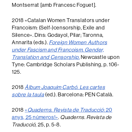
Montserrat [amb Francesc Foguet].
2018 «Catalan Women Translators under
Francoism: (Self-)censorship, Exile and
Silence». Dins: Godayol, Pilar; Taronna,
Annarita (eds.).
Foreign Women Authors
under Fascism and Francoism. Gender,
Translation and Censorship.
Newcastle upon
Tyne: Cambridge Scholars Publishing, p. 106-
125.
2018
Àlbum Joaquim Carbó. Les cartes
sobre la taula
(ed.). Barcelona: PEN Català.
2018
«
Quaderns. Revista de Traducció
: 20
anys, 25 números!»
.
Quaderns. Revista de
Traducció
, 25, p. 5-8.