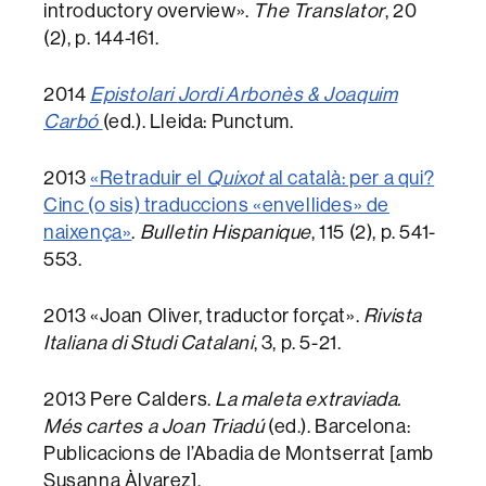
introductory overview».
The Translator
, 20
(2), p. 144-161.
2014
Epistolari
Jordi Arbonès & Joaquim
Carbó
(ed.). Lleida: Punctum.
2013
«Retraduir el
Quixot
al català: per a qui?
Cinc (o sis) traduccions «envellides» de
naixença»
.
Bulletin Hispanique
, 115 (2), p. 541-
553.
2013 «Joan Oliver, traductor forçat».
Rivista
Italiana di Studi Catalani
, 3, p. 5-21.
2013 Pere Calders.
La maleta extraviada.
Més cartes a Joan Triadú
(ed.). Barcelona:
Publicacions de l’Abadia de Montserrat [amb
Susanna Àlvarez].