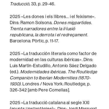
Traducció
, 33, p. 29-46.
2025 «Les dones i els llibres… i el feixisme».
Dins: Ramon Solsona.
Dones migpartides.
Trenta narradores entre la il·lusió
republicana, la derrota i el redreçament
.
Barcelona: Pòrtic, p. 11-17.
2025 «La traducción literaria como factor de
modernidad en las culturas ibéricas». Dins:
Luis Martín-Estudillo, Antonio Sáez Delgado
(ed.).
Modernidades ibéricas. The Routledge
Companion to Iberian Modernities (1870-
1930)
. Londres / Nova York: Routledge, p.
326-342 [amb Pere Comellas].
2025 «La traducció catalana al segle XXI
(apunts i instantànies)». Dins: Jordi Marrugat,