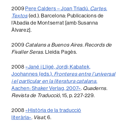
2009
Pere Calders – Joan Triadú.
Cartes.
Textos
(ed.). Barcelona: Publicacions de
l’Abadia de Montserrat [amb Susanna
Àlvarez].
2009
Catalans a Buenos Aires. Records de
Fivaller Seras
. Lleida: Pagès.
2008
«Jané i Lligé, Jordi; Kabatek,
Joohannes (eds.).
Fronteres entre l’universal
i el particular en la literatura catalana
.
Aachen: Shaker Verlag, 2007»
.
Quaderns.
Revista de Traducció
, 15, p. 227-229.
2008
«Història de la traducció
literària»
.
Visat
, 6.