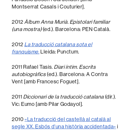
Montserrat Casals i Couturier].
2012
Àlbum Anna Murià. Epistolari familiar
(una mostra)
(ed.). Barcelona: PEN Català.
2012
La traducció catalana sota el
franquisme
.
Lleida: Punctum.
2011 Rafael Tasis.
Diari íntim. Escrits
autobiogràfics
(ed.). Barcelona: A Contra
Vent [amb Francesc Foguet].
2011
Diccionari de la traducció catalana
(dir.).
Vic: Eumo [amb Pilar Godayol].
2010
«La traducció del castellà al català al
segle XX. Esbós d’una història accidentada»
i