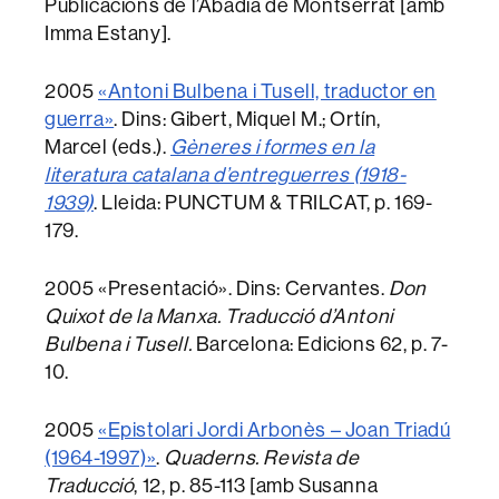
Publicacions de l’Abadia de Montserrat [amb
Imma Estany].
2005
«Antoni Bulbena i Tusell, traductor en
guerra»
. Dins: Gibert, Miquel M.; Ortín,
Marcel (eds.).
Gèneres i formes en la
literatura catalana d’entreguerres (1918-
1939)
. Lleida: PUNCTUM & TRILCAT, p. 169-
179.
2005 «Presentació». Dins: Cervantes.
Don
Quixot de la Manxa. Traducció d’Antoni
Bulbena i Tusell.
Barcelona: Edicions 62, p. 7-
10.
2005
«Epistolari Jordi Arbonès – Joan Triadú
(1964-1997)»
.
Quaderns. Revista de
Traducció
,
12, p. 85-113 [amb Susanna