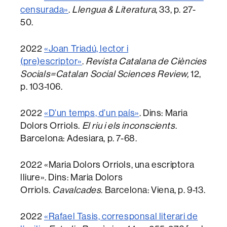
censurada»
.
Llengua & Literatura
, 33, p. 27-
50.
2022
«Joan Triadú, lector i
(pre)escriptor»
.
Revista Catalana de Ciències
Socials=Catalan Social Sciences Review,
12,
p. 103-106.
2022
«D’un temps, d’un país»
. Dins: Maria
Dolors Orriols.
El riu i els inconscients
.
Barcelona: Adesiara, p. 7-68.
2022 «Maria Dolors Orriols, una escriptora
lliure». Dins: Maria Dolors
Orriols.
Cavalcades
. Barcelona: Viena, p. 9-13.
2022
«Rafael Tasis, corresponsal literari de