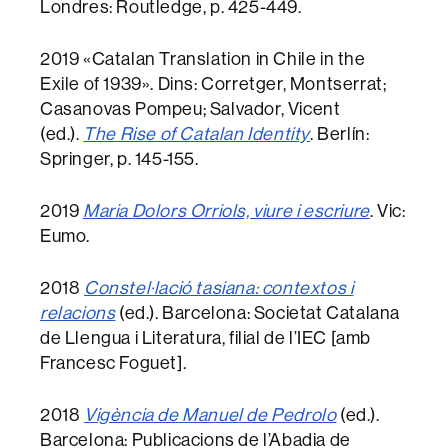
Londres: Routledge, p. 425-449.
2019 «Catalan Translation in Chile in the
Exile of 1939». Dins: Corretger, Montserrat;
Casanovas Pompeu; Salvador, Vicent
(ed.).
The Rise of Catalan Identity
. Berlín:
Springer, p. 145-155.
2019
Maria Dolors Orriols, viure i escriure
. Vic:
Eumo.
2018
Constel·lació tasiana: contextos i
relacions
(ed.). Barcelona: Societat Catalana
de Llengua i Literatura, filial de l’IEC [amb
Francesc Foguet].
2018
Vigència de Manuel de Pedrolo
(ed.).
Barcelona: Publicacions de l’Abadia de