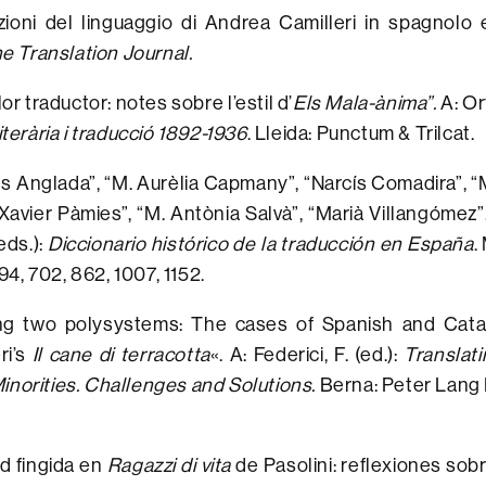
zioni del linguaggio di Andrea Camilleri in spagnolo e
ne Translation Journal.
r traductor: notes sobre l’estil d’
Els Mala-ànima”.
A: Or
iterària i traducció 1892-1936
. Lleida: Punctum & Trilcat.
 Anglada”, “M. Aurèlia Capmany”, “Narcís Comadira”, “
“Xavier Pàmies”, “M. Antònia Salvà”, “Marià Villangómez”.
eds.):
Diccionario histórico de la traducción en España
.
294, 702, 862, 1007, 1152.
ng two polysystems: The cases of Spanish and Catal
ri’s
Il cane di terracotta
«. A: Federici, F. (ed.):
Translati
inorities. Challenges and Solutions.
Berna: Peter Lang 
ad fingida en
Ragazzi di vita
de Pasolini: reflexiones sob