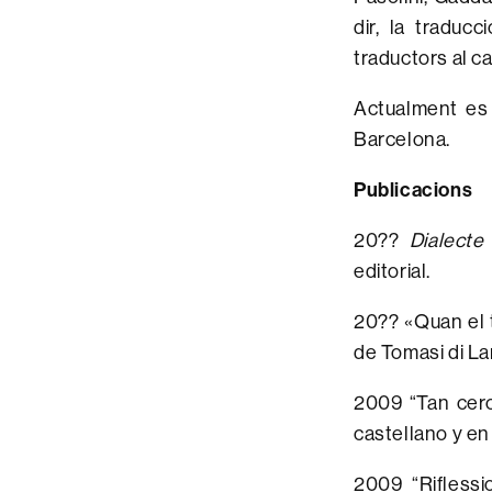
dir, la traduc
traductors al c
Actualment es 
Barcelona.
Publicacions
20??
Dialecte
editorial.
20?? «Quan el t
de Tomasi di L
2009 “Tan cerc
castellano y en
2009 “Riflessio