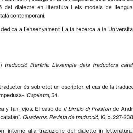
ció del dialecte en literatura i els models de llengu
atalà contemporani.
dedica a l’ensenyament i a la recerca a la Universi
 i traducció literària. L’exemple dels traductors cata
raductor és sobretot un escriptor: el cas de la traducc
ampedusa».
Caplletra
, 54.
a y tan lejos. El caso de
Il birraio di Preston
de Andre
 catalán”.
Quaderns. Revista de traducció
, 16, p. 227-238
ni intorno alla traduzione del dialetto in letteratura