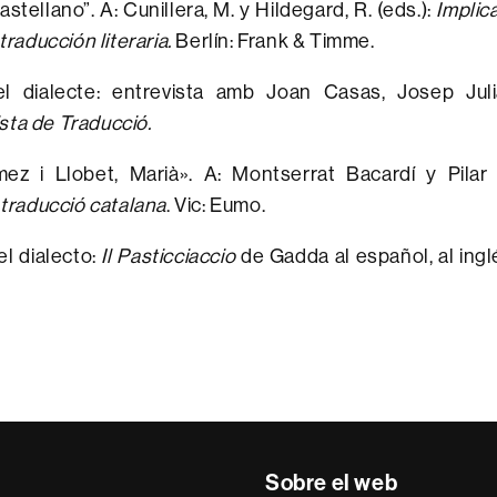
castellano”. A: Cunillera, M. y Hildegard, R. (eds.):
Implic
 traducción literaria.
Berlín: Frank & Timme.
el dialecte: entrevista amb Joan Casas, Josep Juli
sta de Traducció.
mez i Llobet, Marià». A: Montserrat Bacardí y Pilar
a traducció catalana
. Vic: Eumo.
el dialecto:
Il Pasticciaccio
de Gadda al español, al inglé
Sobre el web