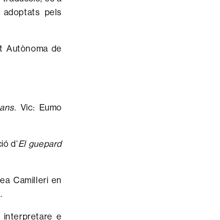
a adoptats pels
tat Autònoma de
lans
. Vic: Eumo
ió d’
El guepard
a Camilleri en
.
: interpretare e