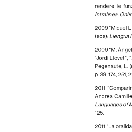
rendere le fun
Intralinea. Onli
2009 “Miquel Llo
(eds):
Llengua l
2009 “M. Àngels
“Jordi Llovet”, 
Pegenaute, L. (
p. 39, 174, 251, 
2011 “Compari
Andrea Camille
Languages of M
125.
2011 “La oralid