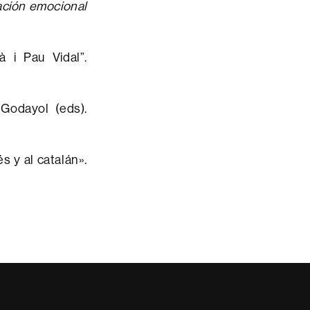
ación emocional
à i Pau Vidal”.
 Godayol (eds).
s y al catalán».