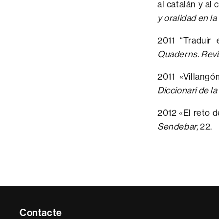
al catalán y al 
y oralidad en la
2011 “Traduir 
Quaderns. Revi
2011 «Villangó
Diccionari de l
2012 «El reto d
Sendebar,
22.
Contacte
Contacte