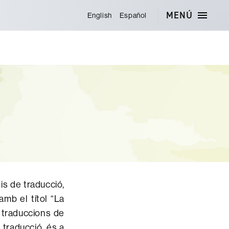
MENÚ
English
Español
is de traducció,
 amb el títol “La
s traduccions de
 traducció, és a