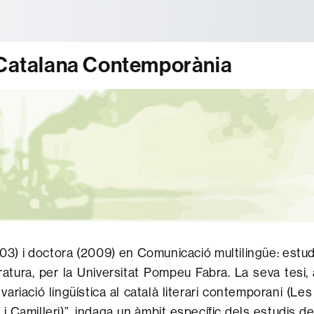
tònoma de Barcelona
ó Catalana Contemporània
03) i doctora (2009) en Comunicació multilingüe: estud
teratura, per la Universitat Pompeu Fabra. La seva tesi,
 variació lingüística al català literari contemporani (Le
 i Camilleri)”, indaga un àmbit específic dels estudis de