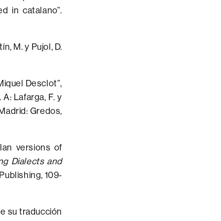
d in catalano”.
tín, M. y Pujol, D.
Miquel Desclot”,
 A: Lafarga, F. y
 Madrid: Gredos,
an versions of
ng Dialects and
Publishing, 109-
re su traducción