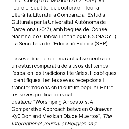
en el Colegio de México (2017-2018). Va
rebre el seu títol de doctora en Teoria
Literària, Literatura Comparada i Estudis
Culturals per la Universitat Autònoma de
Barcelona (2017), amb beques del Consell
Nacional de Ciència i Tecnologia (CONACYT)
i la Secretaria de l’Educació Pública (SEP).
La seva línia de recerca actual se centra en
un estudi comparatiu dels usos del temps i
l’espai en les tradicions literàries, filosòfiques
i científiques, i en les seves recepcions i
transformacions en la cultura popular. Entre
les seves publicacions cal
destacar “Worshiping Ancestors: A
Comparative Approach between Okinawan
Kyū Bon and Mexican Dia de Muertos”,
The
International Journal of Religion and