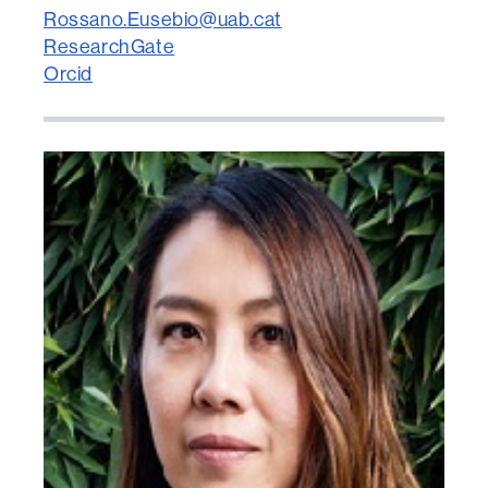
Rossano.Eusebio@uab.cat
ResearchGate
Orcid