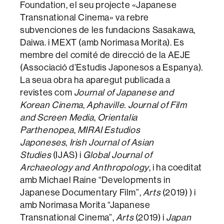
Foundation, el seu projecte «Japanese
Transnational Cinema» va rebre
subvenciones de les fundacions Sasakawa,
Daiwa. i MEXT (amb Norimasa Morita). Es
membre del comité de direcció de la AEJE
(Associació d’Estudis Japonesos a Espanya).
La seua obra ha aparegut publicada a
revistes com
Journal of Japanese and
Korean Cinema
,
Aphaville. Journal of Film
and Screen Media
,
Orientalia
Parthenopea
,
MIRAI Estudios
Japoneses
,
Irish Journal of Asian
Studies
(IJAS) i
Global Journal of
Archaeology and Anthropology
, i ha coeditat
amb Michael Raine “Developments in
Japanese Documentary Film”,
Arts
(2019) ) i
amb Norimasa Morita “Japanese
Transnational Cinema”,
Arts
(2019) i
Japan