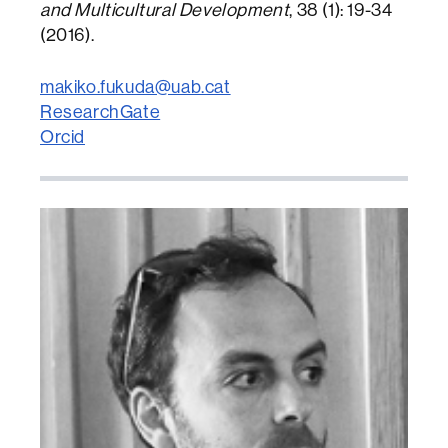
and Multicultural Development
, 38 (1): 19-34
(2016).
makiko.fukuda@uab.cat
ResearchGate
Orcid