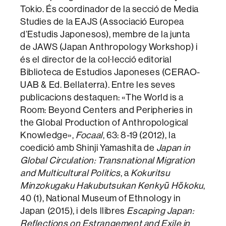
Tokio. És coordinador de la secció de Media
Studies de la EAJS (Associació Europea
d’Estudis Japonesos), membre de la junta
de JAWS (Japan Anthropology Workshop) i
és el director de la col·lecció editorial
Biblioteca de Estudios Japoneses (CERAO-
UAB & Ed. Bellaterra). Entre les seves
publicacions destaquen: «The World is a
Room: Beyond Centers and Peripheries in
the Global Production of Anthropological
Knowledge»,
Focaal
, 63: 8-19 (2012), la
coedició amb Shinji Yamashita de
Japan in
Global Circulation: Transnational Migration
and Multicultural Politics
, a
Kokuritsu
Minzokugaku Hakubutsukan Kenkyū Hōkoku
,
40 (1), National Museum of Ethnology in
Japan (2015), i dels llibres
Escaping Japan:
Reflections on Estrangement and Exile in