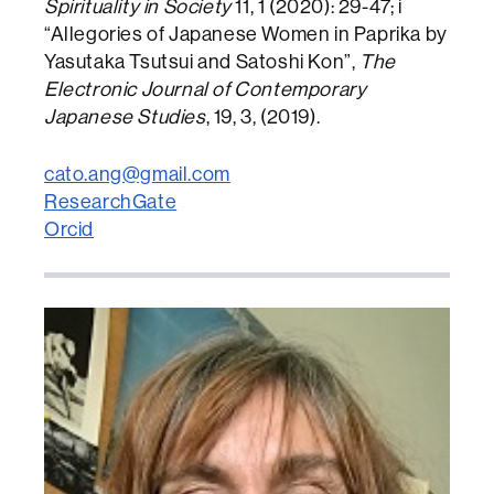
Spirituality in Society
11, 1 (2020): 29-47; i
“Allegories of Japanese Women in Paprika by
Yasutaka Tsutsui and Satoshi Kon”,
The
Electronic Journal of Contemporary
Japanese Studies
, 19, 3, (2019).
cato.ang@gmail.com
ResearchGate
Orcid