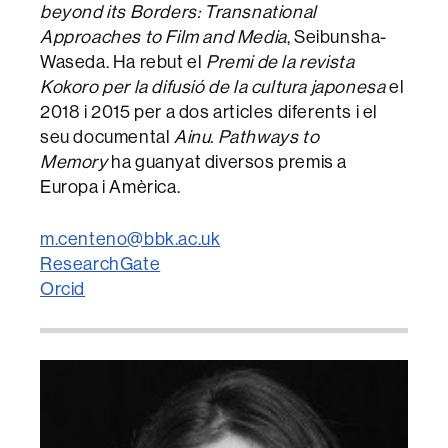
beyond its Borders: Transnational
Approaches to Film and Media
, Seibunsha-
Waseda. Ha rebut el
Premi de la revista
Kokoro per la difusió de la cultura japonesa
el
2018 i 2015 per a dos articles diferents i el
seu documental
Ainu. Pathways to
Memory
ha guanyat diversos premis a
Europa i Amèrica.
m.centeno@bbk.ac.uk
ResearchGate
Orcid