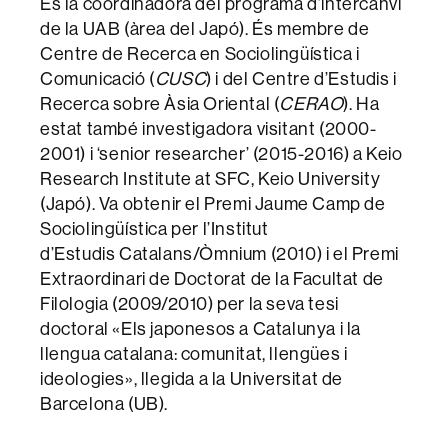
És la coordinadora del programa d’intercanvi
de la UAB (àrea del Japó). És membre de
Centre de Recerca en Sociolingüística i
Comunicació (
CUSC
) i del Centre d’Estudis i
Recerca sobre Àsia Oriental (
CERAO
). Ha
estat també investigadora visitant (2000-
2001) i ‘senior researcher’ (2015-2016) a Keio
Research Institute at SFC, Keio University
(Japó). Va obtenir el Premi Jaume Camp de
Sociolingüística per l’Institut
d’Estudis Catalans/Òmnium (2010) i el Premi
Extraordinari de Doctorat de la Facultat de
Filologia (2009/2010) per la seva tesi
doctoral «Els japonesos a Catalunya i la
llengua catalana: comunitat, llengües i
ideologies», llegida a la Universitat de
Barcelona (UB).