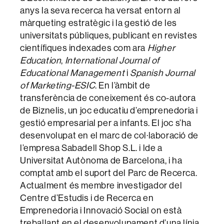
anys la seva recerca ha versat entorn al
màrqueting estratègic i la gestió de les
universitats públiques, publicant en revistes
científiques indexades com ara
Higher
Education
,
International Journal of
Educational Management
i
Spanish Journal
of Marketing-ESIC
. En l’àmbit de
transferència de coneixement és co-autora
de Biznelis, un joc educatiu d’emprenedoria i
gestió empresarial per a infants. El joc s’ha
desenvolupat en el marc de col·laboració de
l’empresa Sabadell Shop S.L. i lde a
Universitat Autònoma de Barcelona, i ha
comptat amb el suport del Parc de Recerca.
Actualment és membre investigador del
Centre d’Estudis i de Recerca en
Emprenedoria i Innovació Social on està
treballant en el desenvolupament d’una línia