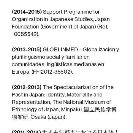
(2014-2015)
Support Programme for
Organization in Japanese Studies, Japan
Foundation (Government of Japan) (Ref.
10085542).
(2013-2015)
GLOBLINMED – Globalización y
plurilingüismo social y familiar en
comunidades lingüísticas medianas en
Europa, (FFI2012-35502).
(2012-2013)
The Spectacularization of the
Past in Japan: Identity, Materiality and
Representation, The National Museum of
Ethnology of Japan, Minpaku, 国立民族学博
物館研, Osaka (Japan).
(2011-2014)
世界主要都市における日本語人