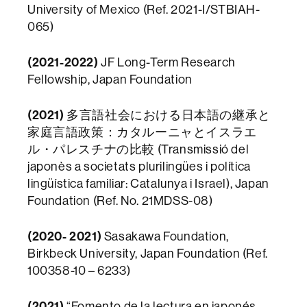
University of Mexico (Ref. 2021-I/STBIAH-
065)
(2021-2022)
JF Long-Term Research
Fellowship, Japan Foundation
(2021)
多言語社会における日本語の継承と
家庭言語政策：カタルーニャとイスラエ
ル・パレスチナの比較 (Transmissió del
japonès a societats plurilingües i política
lingüística familiar: Catalunya i Israel), Japan
Foundation (Ref. No. 21MDSS-08)
(2020- 2021)
Sasakawa Foundation,
Birkbeck University, Japan Foundation (Ref.
100358-10 – 6233)
(2021)
“Fomento de la lectura en japonés