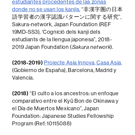
estudiantes procedentes de las zonas
donde no se usan los kanjis
, “非漢字圏の日本
語学習者の漢字認識パターンに関する研究”,
Sakura-network, Japan Foundation (REF
19MD-SS3), ‘Cognició dels kanji dels
estudiants de la llengua japonesa”, 2018-
2019 Japan Foundation (
Sakura network
).
(2018-2019)
Projecte Asia Innova, Casa Asia,
(Gobierno de España), Barcelona, Madrid y
Valencia.
(2018)
“El culto a los ancestros: un enfoque
comparativo entre el Kyū Bon de Okinawa y
el Día de Muertos Mexicano”, Japan
Foundation: Japanese Studies Fellowship
Program (Ref: 10115088)