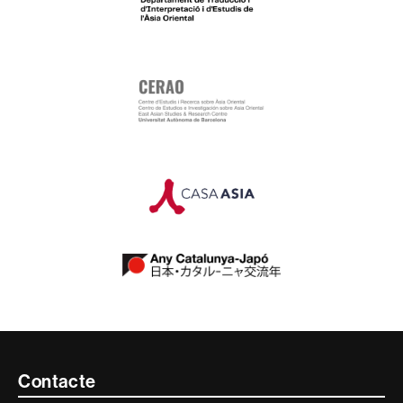
Contacte
Contacte