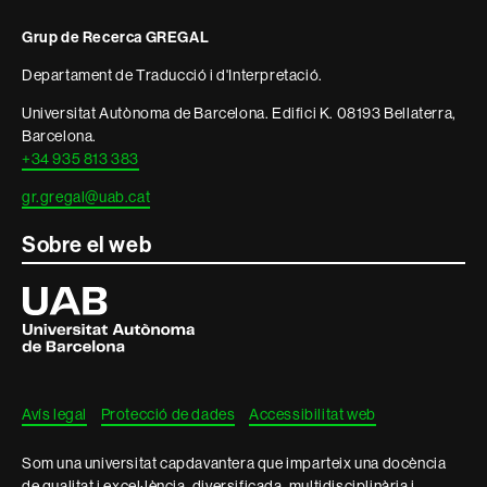
i
Grup de Recerca GREGAL
informació
Departament de Traducció i d'Interpretació.
legal
Universitat Autònoma de Barcelona. Edifici K. 08193 Bellaterra,
Barcelona.
+34 935 813 383
gr.gregal@uab.cat
Sobre el web
Universitat
Autònoma
de
Barcelona
Avís legal
Protecció de dades
Accessibilitat web
Som una universitat capdavantera que imparteix una docència
de qualitat i excel·lència, diversificada, multidisciplinària i