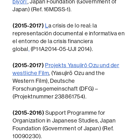
biyori’
, Japan Foundation (Government of
Japan) (Ref. 16MDSS-1).
(2015-2017)
L
a crisis de lo real: la
representación documental e informativa en
el entorno de la crisis financiera
global
,
(P1·1A2014-05-UJI 2014).
(2015-2017)
Projekts Yasujirô Ozu und der
westliche Film
, (Yasujirō Ozu and the
Western Film), Deutsche
Forschungsgemeinschaft (DFG) –
(Projektnummer 238861754).
(2015-2016)
Support Programme for
Organization in Japanese Studies, Japan
Foundation (Government of Japan) (Ref.
10090230).