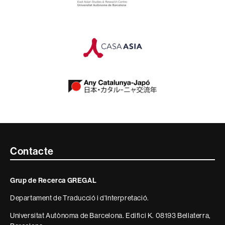
Contacte
Contacte
i
Grup de Recerca GREGAL
informació
Departament de Traducció i d'Interpretació.
legal
Universitat Autònoma de Barcelona. Edifici K. 08193 Bellaterra,