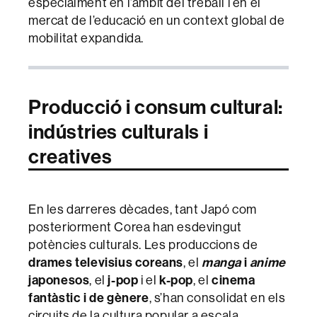
especialment en l’àmbit del treball i en el
mercat de l’educació en un context global de
mobilitat expandida.
Producció i consum cultural:
indústries culturals i
creatives
En les darreres dècades, tant Japó com
posteriorment Corea han esdevingut
potències culturals. Les produccions de
drames televisius coreans
, el
manga
i
anime
japonesos
, el
j-pop
i el
k-pop
, el
cinema
fantàstic i de gènere
, s’han consolidat en els
circuits de la cultura popular a escala