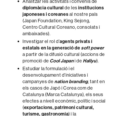
Analitzar les activitats i convenis de
diplomàcia cultural
de les
institucions
japoneses i coreanes
al nostre país
(Japan Foundation, King Sejong,
Centro Cultural Coreano, consolats i
ambaixades).
Investigar el rol d’
agents privats i
estatals en la generació de
soft power
a partir de la difusió cultural (accions de
promoció de
Cool Japan
i de
Hallyu
).
Estudiar la formulació i el
desenvolupament d’iniciatives i
campanyes de
nation branding
, tant en
els casos de Japó i Corea com de
Catalunya (Marca Catalunya), els seus
efectes a nivell econòmic, polític i social
(
exportacions, patrimoni cultural,
turisme, gastronomia
) i la