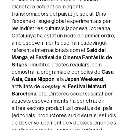
planetària actuant com agents
transformadors del paisatge social. Dins
l’expansió i auge global experimentats per
les indústries culturals japonesa i coreana,
Catalunya ha estat un node de primer ordre,
amb esdeveniments que han esdevingut
referents internacionals com el
Saló del
Manga
, el
Festival de Cinema Fantàstic de
Sitges
, i multitud d’actes regulars, com
demostra la programació periòdica de
Casa
Àsia
,
Casa Nippon
, els
Japan Weekend
,
activitats de
cosplay
, el
Festival Matsuri
Barcelona
, etc. L’interès social suscitat per
aquests esdeveniments ha penetrat en
altres sectors productius i creatius del país
(editorials, productores audiovisuals, estudis
de desenvolupament de videojocs, agències
de disseny, moda i cosmètics, turisme i