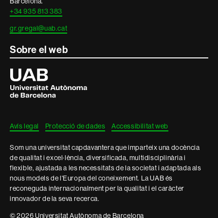
Barcelona.
+34 935 813 383
gr.gregal@uab.cat
Sobre el web
Universitat
Autònoma
de
Barcelona
Avís legal
Protecció de dades
Accessibilitat web
Som una universitat capdavantera que imparteix una docència
de qualitat i excel·lència, diversificada, multidisciplinària i
flexible, ajustada a les necessitats de la societat i adaptada als
nous models de l'Europa del coneixement. La UAB és
reconeguda internacionalment per la qualitat i el caràcter
innovador de la seva recerca.
© 2026 Universitat Autònoma de Barcelona