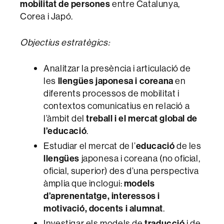
mobilitat de persones
entre Catalunya,
Corea i Japó.
Objectius estratègics:
Analitzar la presència i articulació de
les
llengües japonesa i coreana
en
diferents processos de mobilitat i
contextos comunicatius en relació a
l’àmbit del
treball i el mercat global de
l’educació
.
Estudiar el mercat de l’
educació
de les
llengües
japonesa i coreana (no oficial,
oficial, superior) des d’una perspectiva
àmplia que inclogui:
models
d’aprenentatge, interessos i
motivació, docents i alumnat
.
Investigar els models de
traducció
i de