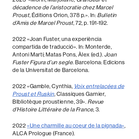
décadence de l’aristocratie chez Marcel
Proust
, Éditions Orion, 378 p.». In:
Bulletin
d’Amis de Marcel Proust
, 72, p. 191-192.
2022 «Joan Fuster, una experiència
compartida de traducció». In: Monterde,
Antoni Martí; Matas Pons, Àlex (ed.).
Joan
Fuster Figura d’un segle
. Barcelona: Edicions
de la Universitat de Barcelona.
2022 «Gamble, Cynthia,
Voix entrelacées de
Proust et Ruskin
, Classiques Garnier,
BIbliotèque proustienne, 39».
Revue
d’Histoire Littéraire de la France
, 3.
2022
«Une charmille au coeur de la pignada»
,
ALCA Prologue (France).