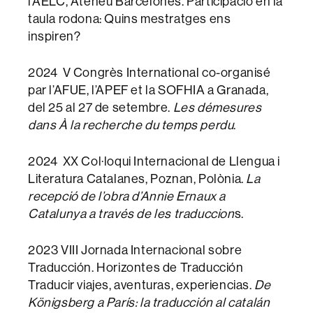
l’AELC, Ateneu Barcelonès. Participació en la
taula rodona: Quins mestratges ens
inspiren?
2024 V Congrès International co-organisé
par l’AFUE, l’APEF et la SOFHIA a Granada,
del 25 al 27 de setembre.
Les démesures
dans À la recherche du temps perdu
.
2024 XX Col·loqui Internacional de Llengua i
Literatura Catalanes, Poznan, Polònia.
La
recepció de l’obra d’Annie Ernaux a
Catalunya a través de les traduccion
s.
2023 VIII Jornada Internacional sobre
Traducción. Horizontes de Traducción
Traducir viajes, aventuras, experiencias.
De
Königsberg a París: la traducción al catalán