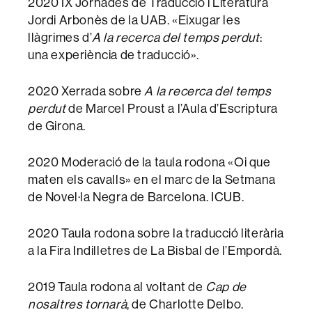
2020 IX Jornades de Traducció i Literatura
Jordi Arbonès de la UAB. «Eixugar les
llàgrimes d’
A la recerca del temps perdut
:
una experiència de traducció».
2020 Xerrada sobre
A la recerca del temps
perdut
de Marcel Proust a l’Aula d’Escriptura
de Girona.
2020 Moderació de la taula rodona «Oi que
maten els cavalls» en el marc de la Setmana
de Novel·la Negra de Barcelona. ICUB.
2020 Taula rodona sobre la traducció literària
a la Fira Indilletres de La Bisbal de l’Empordà.
2019 Taula rodona al voltant de
Cap de
nosaltres tornarà
, de Charlotte Delbo.