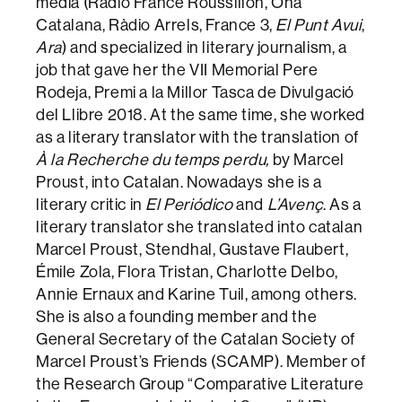
media (Radio France Roussillon, Ona
Catalana, Ràdio Arrels, France 3,
El Punt Avui
,
Ara
) and specialized in literary journalism, a
job that gave her the VII Memorial Pere
Rodeja, Premi a la Millor Tasca de Divulgació
del Llibre 2018. At the same time, she worked
as a literary translator with the translation of
À la Recherche du temps perdu,
by Marcel
Proust, into Catalan. Nowadays she is a
literary critic in
El Periódico
and
L’Avenç
. As a
literary translator she translated into catalan
Marcel Proust, Stendhal, Gustave Flaubert,
Émile Zola, Flora Tristan, Charlotte Delbo,
Annie Ernaux and Karine Tuil, among others.
She is also a founding member and the
General Secretary of the Catalan Society of
Marcel Proust’s Friends (SCAMP). Member of
the Research Group “Comparative Literature