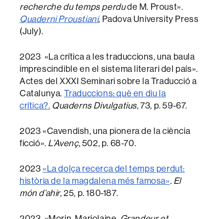
recherche du temps perdu
de M. Proust».
Quaderni Proustiani
, Padova University Press
(July).
2023 «La crítica a les traduccions, una baula
imprescindible en el sistema literari del país».
Actes del XXXI Seminari sobre la Traducció a
Catalunya.
Traduccions: què en diu la
crítica?.
Quaderns Divulgatius
, 73, p. 59-67.
2023 «Cavendish, una pionera de la ciència
ficció».
L’Avenç
, 502, p. 68-70.
2023
«La dolça recerca del temps perdut:
història de la magdalena més famosa»
.
El
món d’ahir
, 25, p. 180-187.
2023 «Morin, Marjolaine,
Grandeur et