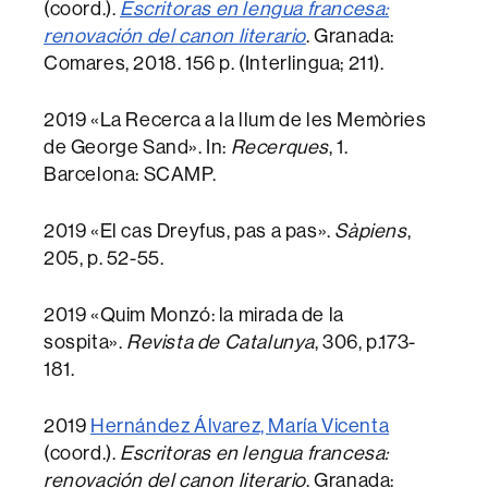
(coord.).
Escritoras en lengua francesa:
renovación del canon literario
. Granada:
Comares, 2018. 156 p. (Interlingua; 211).
2019 «La Recerca a la llum de les Memòries
de George Sand». In:
Recerques
, 1.
Barcelona: SCAMP.
2019 «El cas Dreyfus, pas a pas».
Sàpiens
,
205, p. 52-55.
2019 «Quim Monzó: la mirada de la
sospita».
Revista de Catalunya
, 306, p.173-
181.
2019
Hernández Álvarez, María Vicenta
(coord.).
Escritoras en lengua francesa:
renovación del canon literario
. Granada: