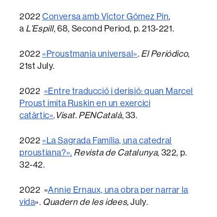
2022
Conversa amb Víctor Gómez Pin
,
a
L’Espill
, 68, Second Period, p. 213-221.
2022
«Proustmania universal»
.
El Periódico
,
21st July.
2022
«Entre traducció i derisió: quan Marcel
Proust imita Ruskin en un exercici
catàrtic»
.
Visat. PENCatalà
, 33.
2022
«La Sagrada Família, una catedral
proustiana?».
Revista de Catalunya
, 322, p.
32-42.
2022 «
Annie Ernaux, una obra per narrar la
vida
».
Quadern de les idees
, July.