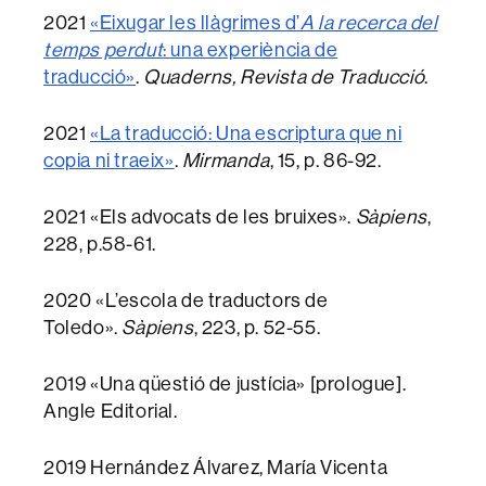
2021
«Eixugar les llàgrimes d’
A la recerca del
temps perdut
: una experiència de
traducció»
.
Quaderns, Revista de Traducció
.
2021
«La traducció: Una escriptura que ni
copia ni traeix»
.
Mirmanda
, 15, p. 86-92.
2021 «Els advocats de les bruixes».
Sàpiens
,
228, p.58-61.
2020 «L’escola de traductors de
Toledo».
Sàpiens
, 223, p. 52-55.
2019 «Una qüestió de justícia» [prologue].
Angle Editorial.
2019 Hernández Álvarez, María Vicenta