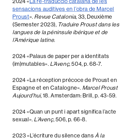
2024 «
La re-traducció catalana de les
sensacions auditives en l’obra de Marcel
Proust
».
Revue Catalonia
, 33, Deuxième
(Semester 2023),
Traduire Proust dans les
langues de la péninsule ibérique et de
l’Amérique latine
.
2024 «Palaus de paper per a identitats
(im)mutables».
L’Avenç
, 504, p. 68-7.
2024 «La réception précoce de Proust en
Espagne et en Catalogne».
Marcel Proust
Aujourd’hui
, 18. Amsterdam: Brill, p. 43-59.
2024 «Quan un punt i apart significa l’acte
sexual».
L’Avenç
, 506, p. 66-8.
2023 «L’écriture du silence dans
À la