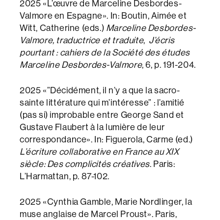
2025 «L’œuvre de Marceline Desbordes-
Valmore en Espagne». In: Boutin, Aimée et
Witt, Catherine (eds.)
Marceline Desbordes-
Valmore, traductrice et traduite
,
J’écris
pourtant
:
cahiers de la Société des études
Marceline Desbordes-Valmore
, 6, p. 191-204.
2025 «”Décidément, il n’y a que la sacro-
sainte littérature qui m’intéresse” : l’amitié
(pas si) improbable entre George Sand et
Gustave Flaubert à la lumière de leur
correspondance». In: Figuerola, Carme (ed.)
L’écriture collaborative en France au XIX
siècle: Des complicités créatives
. Paris:
L’Harmattan, p. 87-102.
2025 «Cynthia Gamble, Marie Nordlinger, la
muse anglaise de Marcel Proust». Paris,