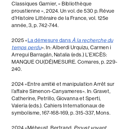
Classiques Garnier, « Bibliothèque
proustienne », 2024. Un vol. de 530 p. Révue
d’Histoire Littéraire de la France, vol. 125e
année, 3, p. 742-744.
2025 «
La démesure dans
À la recherche du
temps perdu
». In: Alberdi Urquizu, Carmen i
Arregui Barragán, Natalia (eds.) L’EXCÈS:
MANQUE OU(DÉ)MESURE. Comares, p. 229-
240.
2024 «Entre amitié et manipulation Arrêt sur
l’affaire Simenon-Canyameres». In: Gravet,
Catherine, Petrillo, Giovanna et Sperti,
Valeria (eds.). Cahiers Internationaux de
symbolisme, 167-168-169, p. 315-337, Mons.
2024 «Méheust, Bertrand,
Proust voyant
,