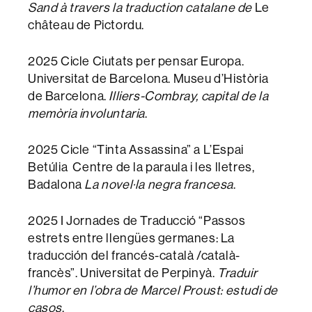
Sand à travers la traduction catalane de
Le
château de Pictordu.
2025 Cicle Ciutats per pensar Europa.
Universitat de Barcelona. Museu d’Història
de Barcelona.
Illiers-Combray, capital de la
memòria involuntaria
.
2025 Cicle “Tinta Assassina” a L’Espai
Betúlia Centre de la paraula i les lletres,
Badalona
La novel·la negra francesa
.
2025 I Jornades de Traducció “Passos
estrets entre llengües germanes: La
traducción del francés-català /català-
francès”. Universitat de Perpinyà.
Traduir
l’humor en l’obra de Marcel Proust: estudi de
casos
.