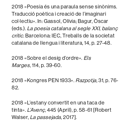
2018 «Poesia és una paraula sense sinònims.
Traducció poètica i creació de l’imaginari
col·lectiu». In: Gassol, Olívia; Bagur, Òscar
(eds.).
La poesia catalana al segle XXI, balanç
crític.
Barcelona: IEC, Treballs de la societat
catalana de llengua i literatura, 14, p. 27-48.
2018 «Sobre el desig d’ordre».
Els
Marges,
114, p. 39-60.
2018 «Kongres PEN 1933».
Razpotja,
31, p. 76-
82.
2018 «L’estany convertit en una taca de
tinta».
L’Avenç,
445 (April), p. 58-61 [Robert
Walser,
La passejada
, 2017].