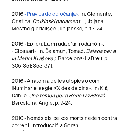
2016
«
Pravica do odločanja
»
. In: Clemente,
Cristina.
Družinski parlament.
Ljubljana:
Mestno gledališče ljubljansko, p. 13-24.
2016 «Epíleg. La mirada d’un rodamón»,
«Glossari». In: Šalamun, Tomaž.
Balada per a
la Metka Krašovec
. Barcelona: LaBreu, p.
305-351; 353-371.
2016 «Anatomia de les utopies o com
il·luminar el segle XX des de dins». In: Kiš,
Danilo.
Una tomba per a Boris Davidovič
.
Barcelona: Angle, p. 9-24.
2016 «Només els peixos morts neden contra
corrent. Introducció a Goran