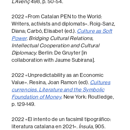
L’Avenç
498, p. 50-54.
2022 «From Catalan PEN to the World:
Writers, activists and diplomats». Roig-Sanz,
Diana; Carbó, Elisabet (ed.).
Culture as Soft
Power
. Bridging Cultural Relations,
Intellectual Cooperation and Cultural
Diplomacy.
Berlin: De Gruyter [in
collaboration with Jaume Subirana].
2022 «Unpredictability as an Economic
Value». Resina, Joan Ramon (ed).
Cultures
currencies. Literature and the Symbolic
Foundation of Money
.
New York: Routledge,
p. 129-149.
2022 «El intento de un facsímil tipográfico:
literatura catalana en 2021».
Ínsula
, 905.