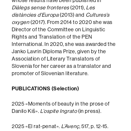
whose results have been published in
Diàlegs sense fronteres
(2011),
Les
distàncies d’Europa
(2013) and
Cultures’s
oxygen
(2017). From 2014 to 2020 she was
Director of the Committee on Linguistic
Rights and Translation of the PEN
International. In 2020, she was awarded the
Janko Lavrin Diploma Prize, given by the
Association of Literary Translators of
Slovenia for her career as a translator and
promoter of Slovenian literature.
PUBLICATIONS (Selection)
2025 «Moments of beauty in the prose of
Danilo Kiš».
L’ospite Ingrato
(in press).
2025 «El rat-penat».
L’Avenç,
517, p. 12-15.