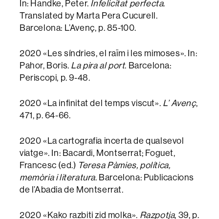
In: Handke, Peter.
Infelicitat perfecta
.
Translated by Marta Pera Cucurell.
Barcelona: L’Avenç, p. 85-100.
2020 «Les síndries, el raïm i les mimoses». In:
Pahor, Boris.
La pira al port
. Barcelona:
Periscopi, p. 9-48.
2020 «La infinitat del temps viscut».
L’ Avenç
,
471, p. 64-66.
2020 «La cartografia incerta de qualsevol
viatge». In: Bacardi, Montserrat; Foguet,
Francesc (ed.)
Teresa Pàmies, política,
memòria i literatura
. Barcelona: Publicacions
de l’Abadia de Montserrat.
2020 «Kako razbiti zid molka».
Razpotja
, 39, p.