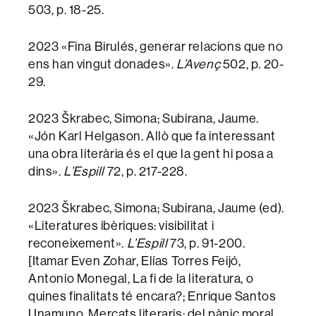
503, p. 18-25.
2023 «Fina Birulés, generar relacions que no
ens han vingut donades».
L’Avenç
502, p. 20-
29.
2023 Škrabec, Simona; Subirana, Jaume.
«Jón Karl Helgason. Allò que fa interessant
una obra literària és el que la gent hi posa a
dins».
L’Espill
72, p. 217-228.
2023 Škrabec, Simona; Subirana, Jaume (ed).
«Literatures ibèriques: visibilitat i
reconeixement».
L’Espill
73, p. 91-200.
[Itamar Even Zohar, Elías Torres Feijó,
Antonio Monegal, La fi de la literatura, o
quines finalitats té encara?; Enrique Santos
Unamuno, Mercats literaris: del pànic moral