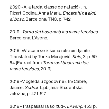
2020 «A la tarda, classe de natació». In:
Ricart Codina, Anna Maria.
Encara hi ha algú
al bosc
. Barcelona: TNC, p. 7-12.
2019
Torno del bosc amb les mans tenyides
.
Barcelona: L’Avenç.
2019 «Vračam se iz šume ruku umrljanih».
Translated by Tonko Marojević.
Kolo
, 3, p. 59-
54 [Extract from
Torno del bosc amb les
mans tenyides
, 2019].
2019 «V ogledalu zgodovine». In: Cabré,
Jaume.
Sodnik.
Ljubljana: Študentska
založba, p. 421-517.
2019 «Traspassar la solitud».
L’Avenç
, 453, p.