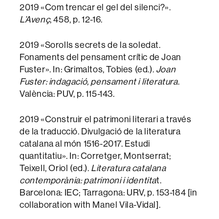
2019 «Com trencar el gel del silenci?».
L’Avenç
, 458, p. 12-16.
2019 «Sorolls secrets de la soledat.
Fonaments del pensament crític de Joan
Fuster». In: Grimaltos, Tobies (ed.).
Joan
Fuster: indagació, pensament i literatura
.
València: PUV, p. 115-143.
2019 «Construir el patrimoni literari a través
de la traducció. Divulgació de la literatura
catalana al món 1516-2017. Estudi
quantitatiu». In: Corretger, Montserrat;
Teixell, Oriol (ed.).
Literatura catalana
contemporània: patrimoni i identita
t.
Barcelona: IEC; Tarragona: URV, p. 153-184 [in
collaboration with Manel Vila-Vidal].