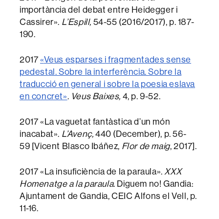
importància del debat entre Heidegger i
Cassirer».
L’Espill,
54-55 (2016/2017), p. 187-
190.
2017
«
Veus esparses i fragmentades sense
pedestal. Sobre la interferència. Sobre la
traducció en general i sobre la poesia eslava
en concret
»
.
Veus Baixes,
4, p. 9-52.
2017 «La vaguetat fantàstica d’un món
inacabat».
L’Avenç,
440 (December), p. 56-
59 [Vicent Blasco Ibáñez,
Flor de maig
, 2017].
2017 «La insuficiència de la paraula».
XXX
Homenatge a la paraula
. Diguem no! Gandia:
Ajuntament de Gandia, CEIC Alfons el Vell, p.
11-16.