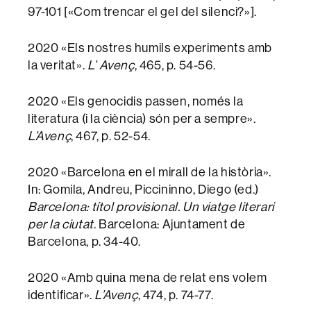
97-101 [«Com trencar el gel del silenci?»].
2020 «Els nostres humils experiments amb
la veritat».
L’ Avenç
, 465, p. 54-56.
2020 «Els genocidis passen, només la
literatura (i la ciència) són per a sempre».
L’Avenç
, 467, p. 52-54.
2020 «Barcelona en el mirall de la història».
In: Gomila, Andreu, Piccininno, Diego (ed.)
Barcelona: títol provisional. Un viatge literari
per la ciutat
. Barcelona: Ajuntament de
Barcelona, p. 34-40.
2020 «Amb quina mena de relat ens volem
identificar».
L’Avenç
, 474, p. 74-77.