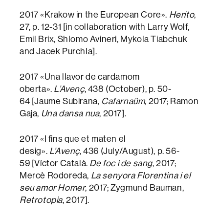
2017 «Krakow in the European Core».
Herito
,
27, p. 12-31 [in collaboration with Larry Wolf,
Emil Brix, Shlomo Avineri, Mykola Tiabchuk
and Jacek Purchla].
2017 «Una llavor de cardamom
oberta».
L’Avenç
, 438 (October), p. 50-
64 [Jaume Subirana,
Cafarnaüm
, 2017; Ramon
Gaja,
Una dansa nua
, 2017].
2017 «I fins que et maten el
desig».
L’Avenç,
436 (July/August), p. 56-
59 [Víctor Català.
De foc i de sang
, 2017;
Mercè Rodoreda,
La senyora Florentina i el
seu amor Homer
, 2017; Zygmund Bauman,
Retrotopia
, 2017].