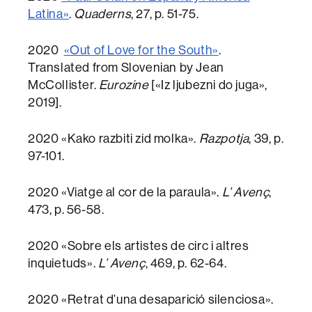
Latina»
.
Quaderns
, 27, p. 51-75.
2020
«Out of Love for the South»
.
Translated from Slovenian by Jean
McCollister.
Eurozine
[«Iz ljubezni do juga»,
2019].
2020 «Kako razbiti zid molka».
Razpotja
, 39, p.
97-101.
2020 «Viatge al cor de la paraula».
L’ Avenç
,
473, p. 56-58.
2020 «Sobre els artistes de circ i altres
inquietuds».
L’ Avenç
, 469, p. 62-64.
2020 «Retrat d’una desaparició silenciosa».