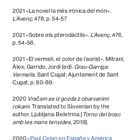
2021 «La novel·la més irònica del món».
L’Avenç
, 478, p. 54-57
2021 «Sobre els pterodàctils».
L’Avenç
, 476,
p. 54-58.
2021 «El vermell, el color de l’aorist». Mitrani,
Àlex; Garrido, Jordi (ed).
Grau-Garriga:
Vermells
. Sant Cugat: Ajuntament de Sant
Cugat, p. 80-89.
2020
Vračam se iz gozda z obarvanimi
rokami
. Translated to Slovenian by the
author. Ljubljana: Beletrina [
Torno del bosc
amb les mans tenyides
, 2019].
2020
«Paul Celan en España y América