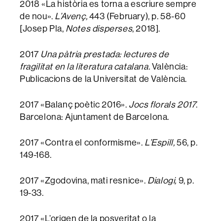
2018 «La història es torna a escriure sempre
de nou».
L’Avenç,
443 (February), p. 58-60
[Josep Pla,
Notes disperses
, 2018].
2017
Una pàtria prestada: lectures de
fragilitat en la literatura catalana.
València:
Publicacions de la Universitat de València.
2017 «Balanç poètic 2016».
Jocs florals 2017
.
Barcelona: Ajuntament de Barcelona.
2017 «Contra el conformisme».
L’Espill,
56, p.
149-168.
2017 «Zgodovina, mati resnice».
Dialogi,
9, p.
19-33.
2017 «L’origen de la posveritat o la