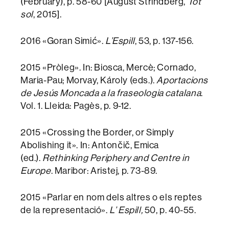
(February), p. 58-60 [August Strindberg,
Tot
sol
, 2015].
2016 «Goran Simić».
L’Espill
, 53, p. 137-156.
2015 «Pròleg». In: Biosca, Mercè; Cornado,
Maria-Pau; Morvay, Károly (eds.).
Aportacions
de Jesús Moncada a la fraseologia catalana
.
Vol. 1. Lleida: Pagès, p. 9-12.
2015 «Crossing the Border, or Simply
Abolishing it». In: Antončič, Emica
(ed.).
Rethinking Periphery and Centre in
Europe
. Maribor: Aristej, p. 73-89.
2015 «Parlar en nom dels altres o els reptes
de la representació».
L’ Espill,
50, p. 40-55.