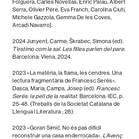
Folguera, Carles Novellas, Enric Palau, Albert
Serra, Olivier Père, Eva Franch, Carolina Ciuti,
Michele Gazzola, Gemma De les Coves,
Arcadi Navarro].
2024 Junyent, Carme; Škrabec, Simona (ed).
T’estimo com la sal. Les filles parlen del pare
.
Barcelona: Viena, 2024.
2023 «La matèria, la flama, les cendres. Una
lectura fragmentària de Francesc Serés».
Dasca, Maria; Camps, Josep (ed).
Francesc
Serés: la pell de la realitat
. Barcelona: IEC, p.
25-48. (Treballs de la Societat Catalana de
Llengua i Literatura ; 28).
2023 «Goran Simić. No és pas difícil
reconstruir una casa enderrocada».
L’Avenç