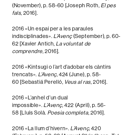
(November), p. 58-60 [Joseph Roth,
El pes
fals
, 2016].
2016 «Un espai per a les paraules
indisciplinades».
L’Avenç
(September), p. 60-
62 [Xavier Antich,
La voluntat de
comprendre
, 2016].
2016 «Kintsugi o l’art d’adobar els càntirs
trencats».
L’Avenç,
424 (June), p. 58-
60 [Sebastiá Perelló,
Veus al ras
, 2016].
2016 «L’anhel d’un dual
impossible».
L’Avenç,
422 (April), p. 56-
58 [Lluís Solà.
Poesia completa
, 2016].
2016 «La llum d’hivern».
L’Avenç,
420