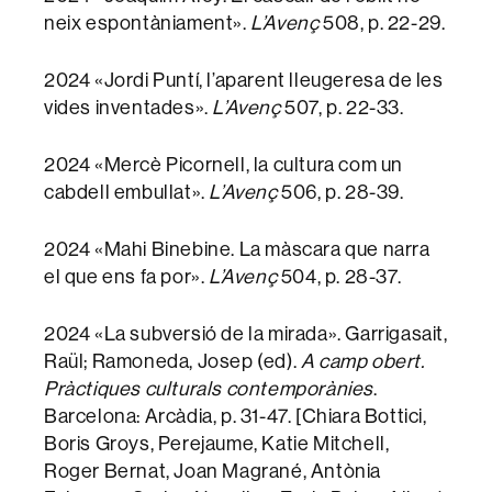
neix espontàniament».
L’Avenç
508, p. 22-29.
2024 «Jordi Puntí, l’aparent lleugeresa de les
vides inventades».
L’Avenç
507, p. 22-33.
2024 «Mercè Picornell, la cultura com un
cabdell embullat».
L’Avenç
506, p. 28-39.
2024 «Mahi Binebine. La màscara que narra
el que ens fa por».
L’Avenç
504, p. 28-37.
2024 «La subversió de la mirada». Garrigasait,
Raül; Ramoneda, Josep (ed).
A camp obert.
Pràctiques culturals contemporànies
.
Barcelona: Arcàdia, p. 31-47. [Chiara Bottici,
Boris Groys, Perejaume, Katie Mitchell,
Roger Bernat, Joan Magrané, Antònia