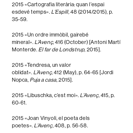
2015 «Cartografia literària: quan l’espai
esdevé temps».
L’Espill,
48 (2014/2015), p.
35-59.
2015 «Un ordre immòbil, gairebé
mineral».
L’Avenç,
416 (October) [Antoni Martí
Monterde.
El far de Londstrup
, 2015].
2015 «Tendresa, un valor
oblidat».
L’Avenç,
412 (May), p. 64-65 [Jordi
Nopca,
Puja a casa
, 2015].
2015 «Libuschka, c’est moi».
L’Avenç,
415, p.
60-61.
2015 «Joan Vinyoli, el poeta dels
poetes».
L’Avenç,
408, p. 56-58.