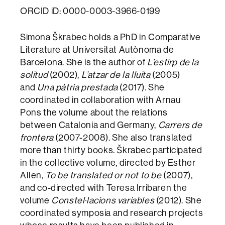
ORCID iD: 0000-0003-3966-0199
Simona Škrabec holds a PhD in Comparative
Literature at Universitat Autònoma de
Barcelona. She is the author of
L’estirp de la
solitud
(2002),
L’atzar de la lluita
(2005)
and
Una pàtria prestada
(2017). She
coordinated in collaboration with Arnau
Pons the volume about the relations
between Catalonia and Germany,
Carrers de
frontera
(2007-2008). She also translated
more than thirty books. Škrabec participated
in the collective volume, directed by Esther
Allen,
To be translated or not to be
(2007),
and co-directed with Teresa Irribaren the
volume
Constel·lacions variables
(2012). She
coordinated symposia and research projects