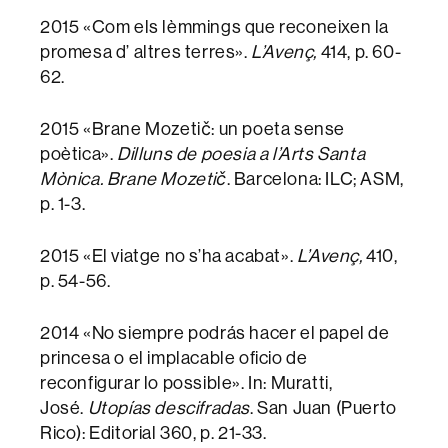
2015 «Com els lèmmings que reconeixen la
promesa d’ altres terres».
L’Avenç,
414, p. 60-
62.
2015 «Brane Mozetič: un poeta sense
poètica».
Dilluns de poesia a l’Arts Santa
Mònica. Brane Mozetič
. Barcelona: ILC; ASM,
p. 1-3.
2015 «El viatge no s’ha acabat».
L’Avenç,
410,
p. 54-56.
2014 «No siempre podrás hacer el papel de
princesa o el implacable oficio de
reconfigurar lo possible». In: Muratti,
José.
Utopías descifradas
. San Juan (Puerto
Rico): Editorial 360, p. 21-33.