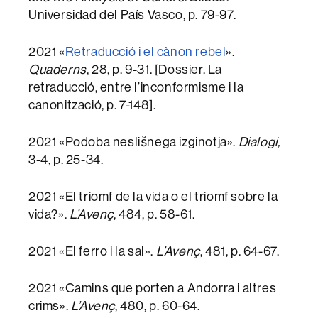
Universidad del País Vasco, p. 79-97.
2021 «
Retraducció i el cànon rebel
».
Quaderns
, 28, p. 9-31. [Dossier. La
retraducció, entre l’inconformisme i la
canonització, p. 7-148].
2021 «Podoba neslišnega izginotja».
Dialogi,
3-4, p. 25-34.
2021 «El triomf de la vida o el triomf sobre la
vida?».
L’Avenç
, 484, p. 58-61.
2021 «El ferro i la sal».
L’Avenç
, 481, p. 64-67.
2021 «Camins que porten a Andorra i altres
crims».
L’Avenç
, 480, p. 60-64.