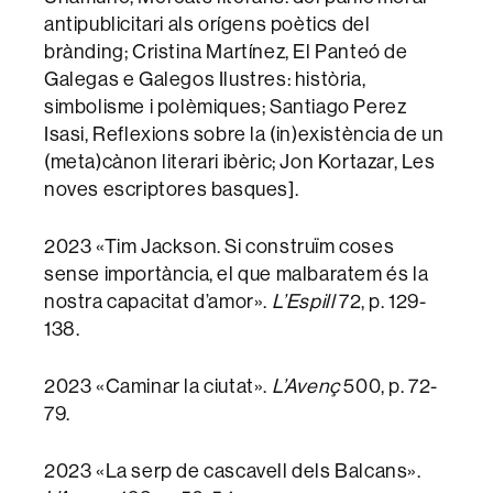
antipublicitari als orígens poètics del
brànding; Cristina Martínez, El Panteó de
Galegas e Galegos Ilustres: història,
simbolisme i polèmiques; Santiago Perez
Isasi, Reflexions sobre la (in)existència de un
(meta)cànon literari ibèric; Jon Kortazar, Les
noves escriptores basques].
2023 «Tim Jackson. Si construïm coses
sense importància, el que malbaratem és la
nostra capacitat d’amor».
L’Espill
72, p. 129-
138.
2023 «Caminar la ciutat».
L’Avenç
500, p. 72-
79.
2023 «La serp de cascavell dels Balcans».