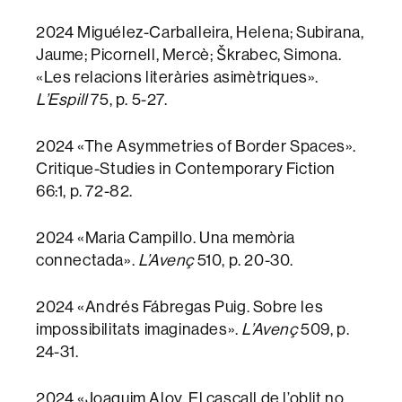
2024 Miguélez-Carballeira, Helena; Subirana,
Jaume; Picornell, Mercè; Škrabec, Simona.
«Les relacions literàries asimètriques».
L’Espill
75, p. 5-27.
2024 «The Asymmetries of Border Spaces».
Critique-Studies in Contemporary Fiction
66:1, p. 72-82.
2024 «Maria Campillo. Una memòria
connectada».
L’Avenç
510, p. 20-30.
2024 «Andrés Fábregas Puig. Sobre les
impossibilitats imaginades».
L’Avenç
509, p.
24-31.
2024 «Joaquim Aloy. El cascall de l’oblit no