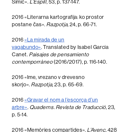
Simić».
L’Espill,
53, p. 137-147.
2016 «Literarna kartografija: ko prostor
postane čas».
Razpotja,
24, p. 66-71.
2016
«
La mirada de un
vagabundo
»
. Translated by Isabel Garcia
Canet.
Paisajes de pensamiento
contemporràneo
(2016/2017), p. 116-140.
2016 «Ime, vrezano v drevesno
skorjo».
Razpotja,
23, p. 65-69.
2016
«
Gravar el nom a l’escorça d’un
arbre
»
.
Quaderns. Revista de Traducció,
23,
p. 5-14.
2016 «Memòries compartides».
L’Avenç,
428