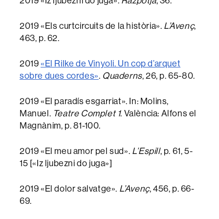
2019 «Iz ljubezni do juga».
Razpotja
, 36.
2019 «Els curtcircuits de la història».
L’Avenç
,
463, p. 62.
2019
«El Rilke de Vinyoli. Un cop d’arquet
sobre dues cordes»
.
Quaderns
, 26, p. 65-80.
2019 «El paradís esgarriat». In: Molins,
Manuel.
Teatre Complet 1
. València: Alfons el
Magnànim, p. 81-100.
2019 «El meu amor pel sud».
L’Espill
, p. 61, 5-
15 [«Iz ljubezni do juga»]
2019 «El dolor salvatge».
L’Avenç
, 456, p. 66-
69.