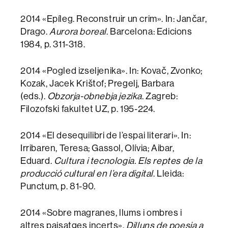
2014 «Epíleg. Reconstruir un crim». In: Jančar,
Drago.
Aurora boreal
. Barcelona: Edicions
1984, p. 311-318.
2014 «Pogled izseljenika». In: Kovač, Zvonko;
Kozak, Jacek Krištof; Pregelj, Barbara
(eds.).
Obzorja-obnebja jezika
. Zagreb:
Filozofski fakultet UZ, p. 195-224.
2014 «El desequilibri de l’espai literari». In:
Irribaren, Teresa; Gassol, Olívia; Aibar,
Eduard.
Cultura i tecnologia. Els reptes de la
producció cultural en l’era digital
. Lleida:
Punctum, p. 81-90.
2014 «Sobre magranes, llums i ombres i
altres paisatges incerts».
Dilluns de poesia a