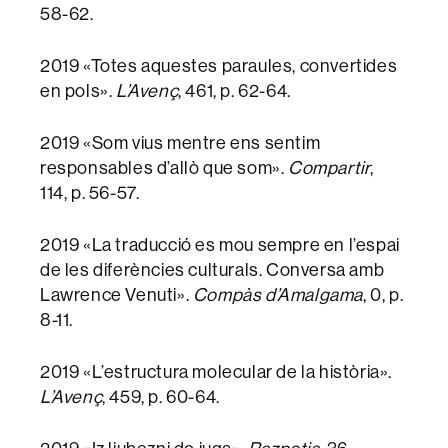
58-62.
2019 «Totes aquestes paraules, convertides
en pols».
L’Avenç
, 461, p. 62-64.
2019 «Som vius mentre ens sentim
responsables d’allò que som».
Compartir
,
114, p. 56-57.
2019 «La traducció es mou sempre en l’espai
de les diferències culturals. Conversa amb
Lawrence Venuti».
Compàs d’Amalgama
, 0, p.
8-11.
2019 «L’estructura molecular de la història».
L’Avenç
, 459, p. 60-64.