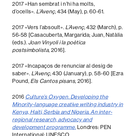
2017 «Han sembrat i n’hi ha molts,
d’ocells».
L’Avenç,
434 (May), p. 60-61.
2017 «Vers l’absoult».
L’Avenç,
432 (March), p.
56-58 [Casacuberta, Margarida; Juan, Natàlia
(eds.).
Joan Vinyoli i la poètica
postsimbolista
, 2016].
2017 «Incapaços de renunciar al desig de
saber».
L’Avenç,
430 (January), p. 58-60 [Ezra
Pound,
Els Cantos pisans
, 2016].
2016
Culture’s Oxygen. Developing the
Minority-language creative writing industry in
Kenya, Haiti, Serbia and Nigeria. An inter-
regional research, advocacy and
development programme.
Londres: PEN
International; UNESCO.