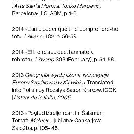
l’Arts Santa Mònica. Tonko Maroević
.
Barcelona: ILC, ASM, p. 1-6.
2014 «L’unic poder que tinc: comprendre-ho
tot».
L’Avenç,
402, p. 56-59.
2014 «El tronc sec que, tanmateix,
rebrota».
L’Avenç,
398 (February), p. 54-58.
2013
Geografia wyobrażona. Koncepcja
Europy Środkowej w XX wieku
. Translated
into Polish by Rozalya Sasor. Krakow: ICCK
[
L’atzar de la lluita
,
2005
].
2013 «Pogled izseljenca». In: Šalamun,
Tomaž.
Molusk
. Ljubljana: Cankarjeva
Založba, p. 105-145.