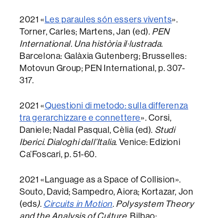
2021 «
Les paraules són essers vivents
».
Torner, Carles; Martens, Jan (ed).
PEN
International. Una història il·lustrada.
Barcelona: Galàxia Gutenberg; Brusselles:
Motovun Group; PEN International, p. 307-
317.
2021 «
Questioni di metodo: sulla differenza
tra gerarchizzare e connettere
». Corsi,
Daniele; Nadal Pasqual, Cèlia (ed).
Studi
Iberici. Dialoghi dall’Italia
. Venice: Edizioni
Ca’Foscari, p. 51-60.
2021 «Language as a Space of Collision».
Souto, David; Sampedro, Aiora; Kortazar, Jon
(eds
).
Circuits in Motion
. Polysystem Theory
and the Analysis of Culture
. Bilbao: