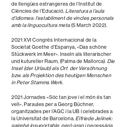
de llengües estrangeres de l’Institut de
Ciències de l’Educació.
Literatura a l’aula
d’idiomes: l’establiment de vincles personals
amb la linguocultura meta
(5 March 2022).
2021 XVI Congrés Internacional de la
Societat Goethe d’Espanya, «Das schöne
Stückwerk im Meer». Inseln als literarischer
und kutureller Raum, (Palma de Mallorca).
Die
Insel (der Urlaub) als Ort der Versöhnung
bzw. als Projektion des heutigen Menschen
in Peter Stamms Werk
.
2021 Jornades «Sóc tan jove i el món és tan
vell». Paraules per a Georg Büchner,
organitzades per l’AGC i la UB i celebrades a
la Universitat de Barcelona.
Elfriede Jelinek:
gairebé insuportable, però gran i necessària
.