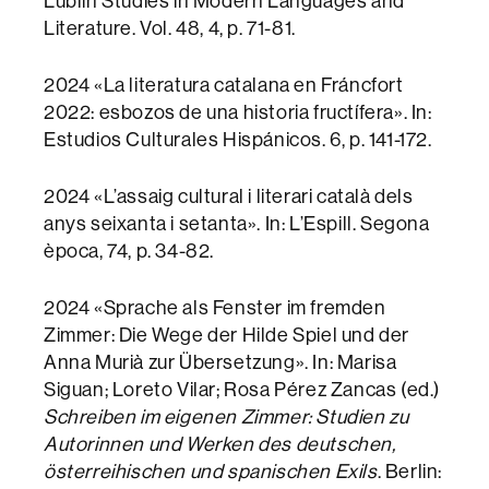
Lublin Studies in Modern Languages and
Literature. Vol. 48, 4, p. 71-81.
2024 «La literatura catalana en Fráncfort
2022: esbozos de una historia fructífera». In:
Estudios Culturales Hispánicos. 6, p. 141-172.
2024 «L’assaig cultural i literari català dels
anys seixanta i setanta». In: L’Espill. Segona
època, 74, p. 34-82.
2024 «Sprache als Fenster im fremden
Zimmer: Die Wege der Hilde Spiel und der
Anna Murià zur Übersetzung». In: Marisa
Siguan; Loreto Vilar; Rosa Pérez Zancas (ed.)
Schreiben im eigenen Zimmer: Studien zu
Autorinnen und Werken des deutschen,
österreihischen und spanischen Exils
. Berlin: