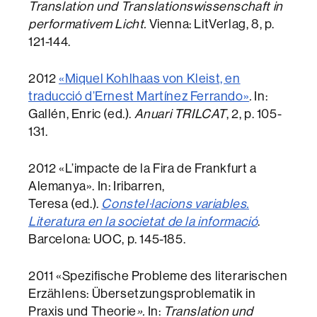
Translation und Translationswissenschaft in
performativem Licht.
Vienna: LitVerlag, 8, p.
121-144.
2012
«Miquel Kohlhaas von Kleist, en
traducció d’Ernest Martínez Ferrando»
.
In:
Gallén, Enric (ed.).
Anuari TRILCAT
, 2, p. 105-
131.
2012 «L’impacte de la Fira de Frankfurt a
Alemanya». In: Iribarren,
Teresa (ed.).
Constel·lacions variables.
Literatura en la societat de la informació
.
Barcelona: UOC, p. 145-185.
2011 «Spezifische Probleme des literarischen
Erzählens: Übersetzungsproblematik in
Praxis und Theorie
».
In:
Translation und