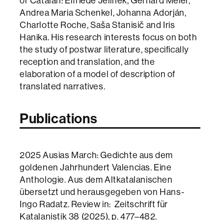
or Catalan: Elfriede Jelinek, Gerhard Meier,
Andrea Maria Schenkel, Johanna Adorján,
Charlotte Roche, Saša Stanisič and Iris
Hanika. His research interests focus on both
the study of postwar literature, specifically
reception and translation, and the
elaboration of a model of description of
translated narratives.
Publications
2025 Ausias March: Gedichte aus dem
goldenen Jahrhundert Valencias. Eine
Anthologie. Aus dem Altkatalanischen
übersetzt und herausgegeben von Hans-
Ingo Radatz. Review in: Zeitschrift für
Katalanistik 38 (2025), p. 477–482.