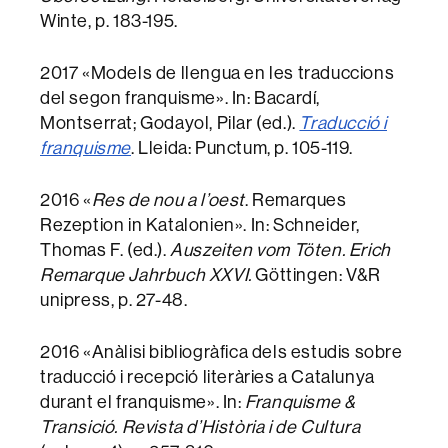
Winte, p. 183-195.
2017 «Models de llengua en les traduccions
del segon franquisme». In: Bacardí,
Montserrat; Godayol, Pilar (ed.).
Traducció i
franquisme
. Lleida: Punctum, p. 105-119.
2016 «
Res de nou a l’oest
. Remarques
Rezeption in Katalonien». In: Schneider,
Thomas F. (ed.).
Auszeiten vom Töten. Erich
Remarque Jahrbuch XXVI.
Göttingen: V&R
unipress, p. 27-48.
2016 «Anàlisi bibliogràfica dels estudis sobre
traducció i recepció literàries a Catalunya
durant el franquisme». In:
Franquisme &
Transició. Revista d’Història i de Cultura