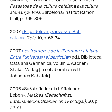
Škrabec, Simona (ed.).
Carrers de frontera.
Passatges de la cultura catalana a la cultura
alemanya. Vol.I
. Barcelona: Institut Ramon
Llull, p. 398-399.
2007
«El pa dels anys joves: el Böll
català»
.
Rels,
10, p. 68-74.
2007
Les fronteres de la literatura catalana.
Entre l’universal i el particular
(ed.). Biblioteca
Catalana Germànica, Volum 6. Aachen:
Shaker Verlag [in collaboration with
Johannes Kabatek].
2006 «Süßstoffe für ein Löffelchen
Leben».
Matices (Zeitschrift zu
Lateinamerika, Spanien und Portugal),
50, p.
72-73.