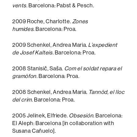
vents.
Barcelona: Pabst & Pesch.
2009 Roche, Charlotte.
Zones
humides.
Barcelona: Proa.
2009 Schenkel, Andrea Maria.
L’expedient
de Josef Kalteis.
Barcelona: Proa.
2008 Stanisič, Saša.
Com el soldat repara el
gramòfon.
Barcelona: Proa.
2008 Schenkel, Andrea Maria.
Tannöd, el lloc
del crim
. Barcelona: Proa.
2005 Jelinek, Elfriede.
Obsesión
. Barcelona:
El Aleph: Barcelona [in collaboration with
Susana Cañuelo].