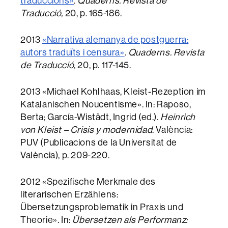
traduccions»
.
Quaderns. Revista de
Traducció,
20, p. 165-186.
2013
«Narrativa alemanya de postguerra:
autors traduïts i censura
»
.
Quaderns. Revista
de Traducció
, 20, p. 117-145.
2013 «Michael Kohlhaas, Kleist-Rezeption im
Katalanischen Noucentisme». In: Raposo,
Berta; García-Wistädt, Ingrid (ed.).
Heinrich
von Kleist – Crisis y modernidad
. València:
PUV (Publicacions de la Universitat de
València), p. 209-220.
2012 «Spezifische Merkmale des
literarischen Erzählens:
Übersetzungsproblematik in Praxis und
Theorie»
.
In:
Übersetzen als Performanz: