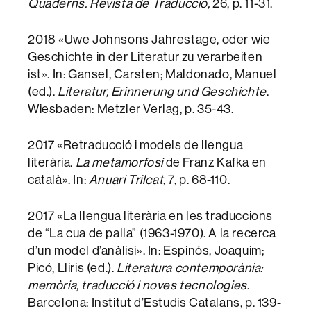
Quaderns. Revista de Traducció,
26, p. 11-31.
2018 «Uwe Johnsons Jahrestage, oder wie
Geschichte in der Literatur zu verarbeiten
ist». In: Gansel, Carsten; Maldonado, Manuel
(ed.).
Literatur, Erinnerung und Geschichte
.
Wiesbaden: Metzler Verlag, p. 35-43.
2017 «Retraducció i models de llengua
literària.
La metamorfosi
de Franz Kafka en
català». In:
Anuari Trilcat
, 7, p. 68-110.
2017 «La llengua literària en les traduccions
de “La cua de palla” (1963-1970). A la recerca
d’un model d’anàlisi». In: Espinós, Joaquim;
Picó, Lliris (ed.).
Literatura contemporània:
memòria, traducció i noves tecnologies
.
Barcelona: Institut d’Estudis Catalans, p. 139-