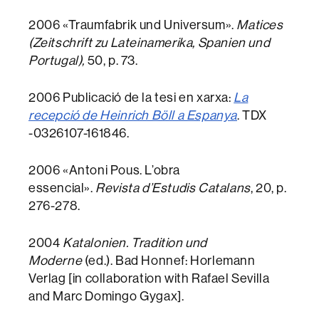
2006 «Traumfabrik und Universum».
Matices
(Zeitschrift zu Lateinamerika, Spanien und
Portugal),
50, p. 73.
2006 Publicació de la tesi en xarxa:
La
recepció de Heinrich Böll a Espanya
. TDX
-0326107-161846.
2006 «Antoni Pous. L’obra
essencial».
Revista d’Estudis Catalans
, 20, p.
276-278.
2004
Katalonien. Tradition und
Moderne
(ed.). Bad Honnef: Horlemann
Verlag [in collaboration with Rafael Sevilla
and Marc Domingo Gygax].