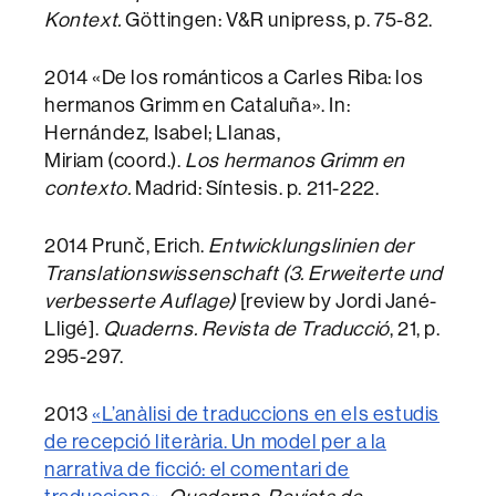
Kontext.
Göttingen: V&R unipress, p. 75-82.
2014 «De los románticos a Carles Riba: los
hermanos Grimm en Cataluña». In:
Hernández, Isabel; Llanas,
Miriam (coord.).
Los hermanos Grimm en
contexto.
Madrid: Síntesis. p. 211-222.
2014 Prunč, Erich.
Entwicklungslinien der
Translationswissenschaft (3. Erweiterte und
verbesserte Auflage)
[review by Jordi Jané-
Lligé].
Quaderns. Revista de Traducció
, 21, p.
295-297.
2013
«
L’anàlisi de traduccions en els estudis
de recepció literària. Un model per a la
narrativa de ficció: el comentari de