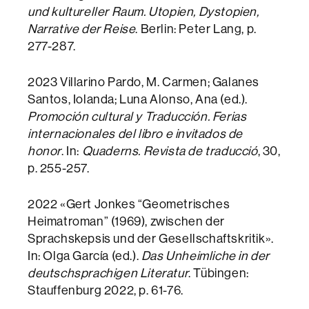
und kultureller Raum. Utopien, Dystopien,
Narrative der Reise
. Berlin: Peter Lang, p.
277-287.
2023 Villarino Pardo, M. Carmen; Galanes
Santos, Iolanda; Luna Alonso, Ana (ed.).
Promoción cultural y Traducción. Ferias
internacionales del libro e invitados de
honor
. In:
Quaderns. Revista de traducció
, 30,
p. 255-257.
2022 «Gert Jonkes “Geometrisches
Heimatroman” (1969), zwischen der
Sprachskepsis und der Gesellschaftskritik».
In: Olga García (ed.).
Das Unheimliche in der
deutschsprachigen Literatur
. Tübingen:
Stauffenburg 2022, p. 61-76.