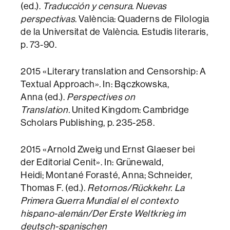
(ed.).
Traducción y censura. Nuevas
perspectivas
. València: Quaderns de Filologia
de la Universitat de València. Estudis literaris,
p. 73-90.
2015 «Literary translation and Censorship: A
Textual Approach»
.
In: Bączkowska,
Anna (ed.).
Perspectives on
Translation.
United Kingdom: Cambridge
Scholars Publishing, p. 235-258.
2015 «Arnold Zweig und Ernst Glaeser bei
der Editorial Cenit». In: Grünewald,
Heidi; Montané Forasté, Anna; Schneider,
Thomas F. (ed.).
Retornos/Rückkehr. La
Primera Guerra Mundial el el contexto
hispano-alemán/Der Erste Weltkrieg im
deutsch-spanischen