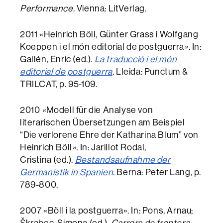
Performance
. Vienna: LitVerlag.
2011 «Heinrich Böll, Günter Grass i Wolfgang
Koeppen i el món editorial de postguerra
».
In:
Gallén, Enric (ed.).
La traducció i el món
editorial de postguerra
. Lleida: Punctum &
TRILCAT, p. 95-109.
2010
«
Modell für die Analyse von
literarischen Übersetzungen am Beispiel
“Die verlorene Ehre der Katharina Blum” von
Heinrich Böll
».
In: Jarillot Rodal,
Cristina (ed.).
Bestandsaufnahme der
Germanistik in Spanien
. Berna: Peter Lang, p.
789-800.
2007 «Böll i la postguerra». In: Pons, Arnau;