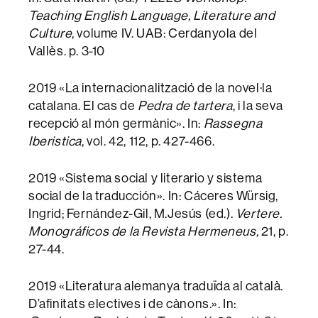
Teaching English Language, Literature and
Culture
, volume IV. UAB: Cerdanyola del
Vallès. p. 3-10
2019 «La internacionalització de la novel·la
catalana. El cas de
Pedra de tartera
, i la seva
recepció al món germànic». In:
Rassegna
Iberistica
, vol. 42, 112, p. 427-466.
2019 «Sistema social y literario y sistema
social de la traducción». In: Cáceres Würsig,
Ingrid; Fernández-Gil, M.Jesús (ed.).
Vertere.
Monográficos de la Revista Hermeneus,
21, p.
27-44.
2019 «Literatura alemanya traduïda al català.
D’afinitats electives i de cànons.». In: