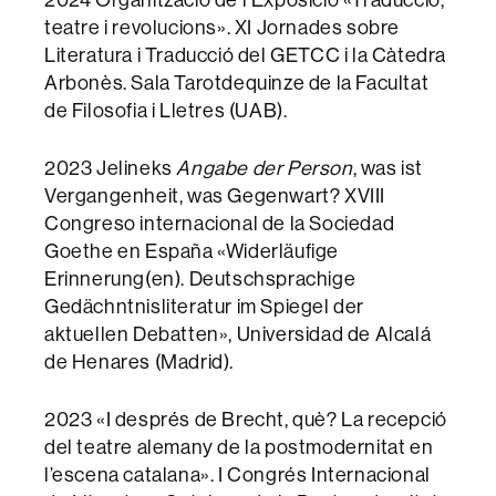
2024 Organització de l’Exposició «Traducció,
teatre i revolucions». XI Jornades sobre
Literatura i Traducció del GETCC i la Càtedra
Arbonès. Sala Tarotdequinze de la Facultat
de Filosofia i Lletres (UAB).
2023 Jelineks
Angabe der Person
, was ist
Vergangenheit, was Gegenwart? XVIII
Congreso internacional de la Sociedad
Goethe en España «Widerläufige
Erinnerung(en). Deutschsprachige
Gedächntnisliteratur im Spiegel der
aktuellen Debatten», Universidad de Alcalá
de Henares (Madrid).
2023 «I després de Brecht, què? La recepció
del teatre alemany de la postmodernitat en
l’escena catalana». I Congrés Internacional