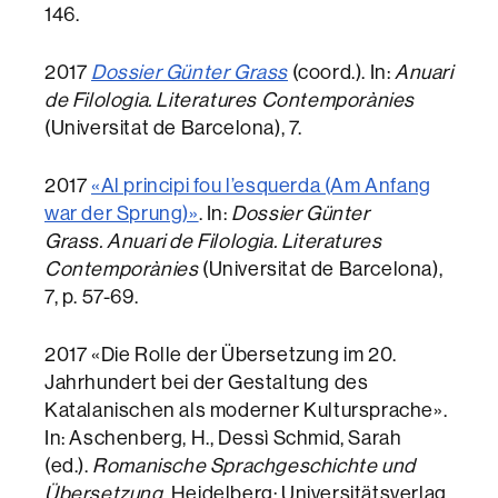
146.
2017
Dossier Günter Grass
(coord.). In:
Anuari
de Filologia. Literatures Contemporànies
(Universitat de Barcelona), 7.
2017
«Al principi fou l’esquerda (Am Anfang
war der Sprung)»
. In:
Dossier Günter
Grass. Anuari de Filologia. Literatures
Contemporànies
(Universitat de Barcelona),
7, p. 57-69.
2017 «Die Rolle der Übersetzung im 20.
Jahrhundert bei der Gestaltung des
Katalanischen als moderner Kultursprache».
In: Aschenberg, H., Dessì Schmid, Sarah
(ed.).
Romanische Sprachgeschichte und
Übersetzung
. Heidelberg: Universitätsverlag