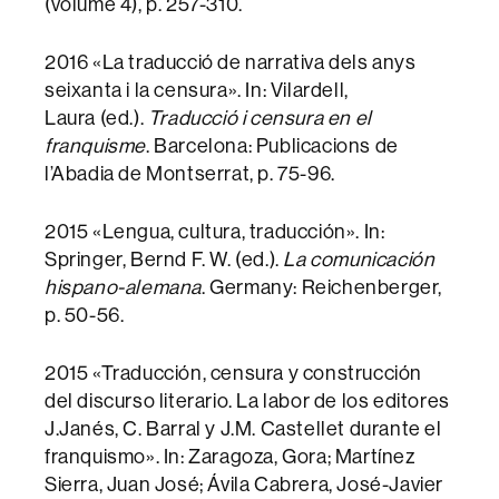
(volume 4), p. 257-310.
2016 «La traducció de narrativa dels anys
seixanta i la censura». In: Vilardell,
Laura (ed.).
Traducció i censura en el
franquisme
. Barcelona: Publicacions de
l’Abadia de Montserrat, p. 75-96.
2015 «Lengua, cultura, traducción». In:
Springer, Bernd F. W. (ed.).
La comunicación
hispano-alemana
. Germany: Reichenberger,
p. 50-56.
2015 «Traducción, censura y construcción
del discurso literario. La labor de los editores
J.Janés, C. Barral y J.M. Castellet durante el
franquismo». In: Zaragoza, Gora; Martínez
Sierra, Juan José; Ávila Cabrera, José-Javier