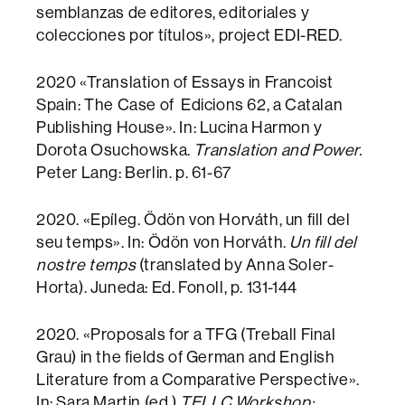
semblanzas de editores, editoriales y
colecciones por títulos», project EDI-RED.
2020 «Translation of Essays in Francoist
Spain: The Case of Edicions 62, a Catalan
Publishing House». In: Lucina Harmon y
Dorota Osuchowska.
Translation and Power.
Peter Lang: Berlin. p. 61-67
2020. «Epíleg. Ödön von Horváth, un fill del
seu temps». In: Ödön von Horváth.
Un fill del
nostre temps
(translated by Anna Soler-
Horta). Juneda: Ed. Fonoll, p. 131-144
2020. «Proposals for a TFG (Treball Final
Grau) in the fields of German and English
Literature from a Comparative Perspective».
In: Sara Martin (ed.)
TELLC Workshop: