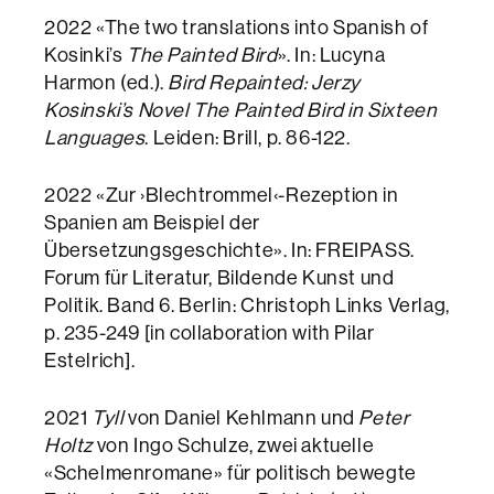
2022 «The two translations into Spanish of
Kosinki’s
The Painted Bird
». In: Lucyna
Harmon (ed.).
Bird Repainted: Jerzy
Kosinski’s Novel The Painted Bird in Sixteen
Languages
. Leiden: Brill, p. 86-122.
2022 «Zur ›Blechtrommel‹-Rezeption in
Spanien am Beispiel der
Übersetzungsgeschichte». In: FREIPASS.
Forum für Literatur, Bildende Kunst und
Politik. Band 6. Berlin: Christoph Links Verlag,
p. 235-249 [in collaboration with Pilar
Estelrich].
2021
Tyll
von Daniel Kehlmann und
Peter
Holtz
von Ingo Schulze, zwei aktuelle
«Schelmenromane» für politisch bewegte