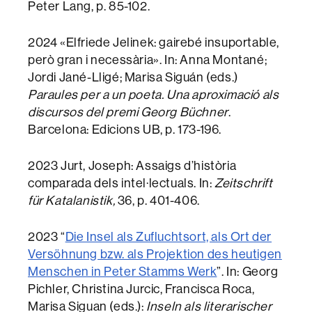
Peter Lang, p. 85-102.
2024 «Elfriede Jelinek: gairebé insuportable,
però gran i necessària». In: Anna Montané;
Jordi Jané-Lligé; Marisa Siguán (eds.)
Paraules per a un poeta. Una aproximació als
discursos del premi Georg Büchner
.
Barcelona: Edicions UB, p. 173-196.
2023 Jurt, Joseph: Assaigs d’història
comparada dels intel·lectuals. In:
Zeitschrift
für Katalanistik,
36, p. 401-406.
2023 “
Die Insel als Zufluchtsort, als Ort der
Versöhnung bzw. als Projektion des heutigen
Menschen in Peter Stamms Werk
”. In: Georg
Pichler, Christina Jurcic, Francisca Roca,
Marisa Siguan (eds.):
Inseln als literarischer