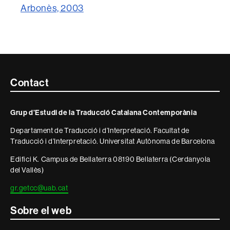
Arbonès, 2003
Contacte
Contact
i
Grup d’Estudi de la Traducció Catalana Contemporània
informació
Departament de Traducció i d’Interpretació. Facultat de
legal
Traducció i d’Interpretació. Universitat Autònoma de Barcelona
Edifici K. Campus de Bellaterra 08190 Bellaterra (Cerdanyola
del Vallès)
gr.getcc@uab.cat
Sobre el web