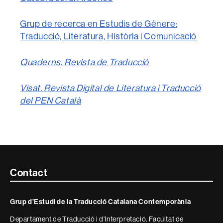
Grup de recerca en Estudis de Gènere:
Traducció, Literatura, Història i Comunicació
Quaderns. Revista de Traducció
Visat. Revista Digital de Literatura i Traducció
del PEN Català
Contacte
Contact
i
Grup d’Estudi de la Traducció Catalana Contemporània
informació
Departament de Traducció i d’Interpretació. Facultat de