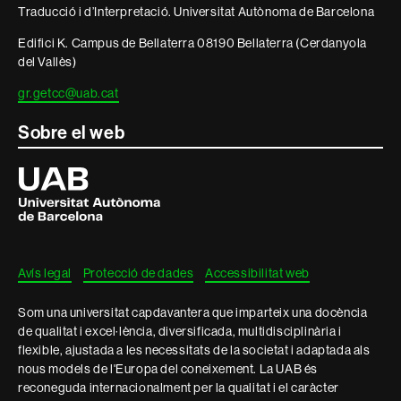
legal
Traducció i d’Interpretació. Universitat Autònoma de Barcelona
Edifici K. Campus de Bellaterra 08190 Bellaterra (Cerdanyola
del Vallès)
gr.getcc@uab.cat
Sobre el web
Universitat
Autònoma
de
Barcelona
Avís legal
Protecció de dades
Accessibilitat web
Som una universitat capdavantera que imparteix una docència
de qualitat i excel·lència, diversificada, multidisciplinària i
flexible, ajustada a les necessitats de la societat i adaptada als
nous models de l'Europa del coneixement. La UAB és
reconeguda internacionalment per la qualitat i el caràcter