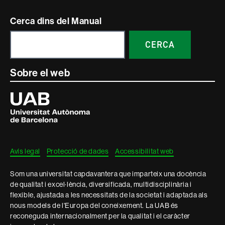
Contacte
Cerca dins del Manual
i
CERCA
informació
legal
Sobre el web
Universitat
Autònoma
de
Barcelona
Avís legal
Protecció de dades
Accessibilitat web
Som una universitat capdavantera que imparteix una docència
de qualitat i excel·lència, diversificada, multidisciplinària i
flexible, ajustada a les necessitats de la societat i adaptada als
nous models de l'Europa del coneixement. La UAB és
reconeguda internacionalment per la qualitat i el caràcter