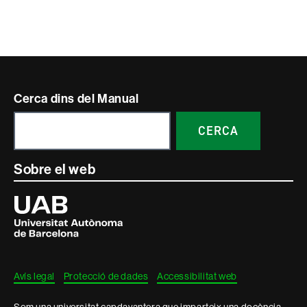
Contacte
Cerca dins del Manual
i
CERCA
informació
legal
Sobre el web
Universitat
Autònoma
de
Barcelona
Avís legal
Protecció de dades
Accessibilitat web
Som una universitat capdavantera que imparteix una docència