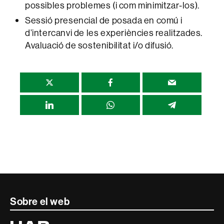
possibles problemes (i com minimitzar-los).
Sessió presencial de posada en comú i
d’intercanvi de les experiències realitzades.
Avaluació de sostenibilitat i/o difusió.
Compartir
esta
página
Contacte
Sobre el web
i
Universitat