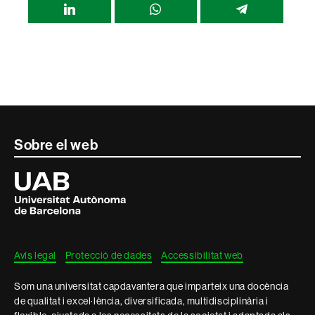
Compartir
esta
página
Contacte
Sobre el web
i
Universitat
Autònoma
informació
de
Barcelona
legal
Avís legal
Protecció de dades
Accessibilitat web
Som una universitat capdavantera que imparteix una docència
de qualitat i excel·lència, diversificada, multidisciplinària i