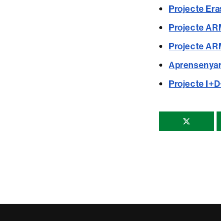
Projecte Er
Projecte AR
Projecte AR
Aprensenyar 
Projecte I+D
Comparti
esta
página