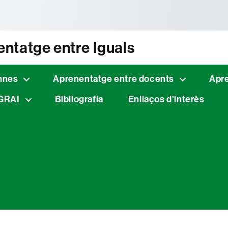
tònoma de Barcelona
ntatge entre Iguals
mnes
Aprenentatge entre docents
Apr
 GRAI
Bibliografia
Enllaços d’interès