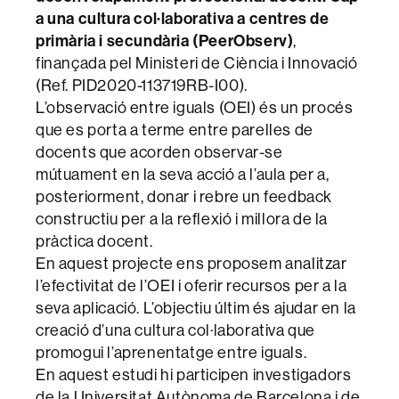
a una cultura col·laborativa a centres de
primària i secundària (PeerObserv)
,
finançada pel Ministeri de Ciència i Innovació
(Ref. PID2020-113719RB-I00).
L’observació entre iguals (OEI) és un procés
que es porta a terme entre parelles de
docents que acorden observar-se
mútuament en la seva acció a l’aula per a,
posteriorment, donar i rebre un feedback
constructiu per a la reflexió i millora de la
pràctica docent.
En aquest projecte ens proposem analitzar
l’efectivitat de l’OEI i oferir recursos per a la
seva aplicació. L’objectiu últim és ajudar en la
creació d’una cultura col·laborativa que
promogui l’aprenentatge entre iguals.
En aquest estudi hi participen investigadors
de la Universitat Autònoma de Barcelona i de