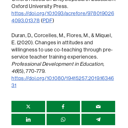
Oxford University Press.
https://doi.org/10.1093/acrefore/978019026
4093.013.78
(
PDF
)
Duran, D., Corcelles, M., Flores, M., & Miquel,
E. (2020). Changes in attitudes and
willingness to use co-teaching through pre-
service teacher training experiences.
Professional Development in Education,
46
(5), 770-779.
https://doi.org/10.1080/19415257.2019.16346
31
Compartir
esta