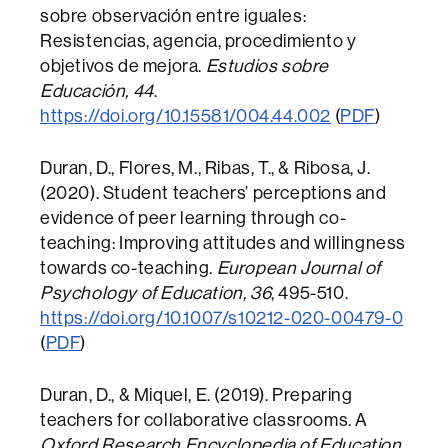
sobre observación entre iguales:
Resistencias, agencia, procedimiento y
objetivos de mejora.
Estudios sobre
Educación, 44
.
https://doi.org/10.15581/004.44.002
(
PDF
)
Duran, D., Flores, M., Ribas, T., & Ribosa, J.
(2020). Student teachers’ perceptions and
evidence of peer learning through co-
teaching: Improving attitudes and willingness
towards co-teaching.
European Journal of
Psychology of Education, 36
, 495-510.
https://doi.org/10.1007/s10212-020-00479-0
(
PDF
)
Duran, D., & Miquel, E. (2019). Preparing
teachers for collaborative classrooms. A
Oxford Research Encyclopedia of Education
.