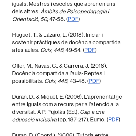
iguals: Mestres i escoles que aprenen uns
dels altres.
Àmbits de Psicopedagogia i
Orientació, 50
, 47-58. (
PDF
)
Huguet, T., & Lázaro, L. (2018). Iniciar i
sostenir pràctiques de docència compartida
a les aules.
Guix, 448
, 49-54. (
PDF
)
Oller, M., Navas, C., & Carrera, J. (2018).
Docència compartida a l’aula: Reptes i
possibilitats.
Guix, 448
, 43-48. (
PDF
)
Duran, D., & Miquel, E. (2006). L’aprenentatge
entre iguals com a recurs per a l’atenció a la
diversitat. A P. Pujolàs (Ed.),
Cap a una
educació inclusiva
(pp. 187-217). Eumo. (
PDF
)
Duran, D. (Coord.). (2006). Tutoría entre