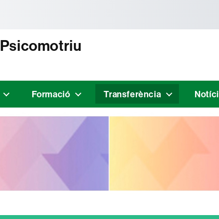
tònoma de Barcelona
 Psicomotriu
Formació
Transferència
Notíc