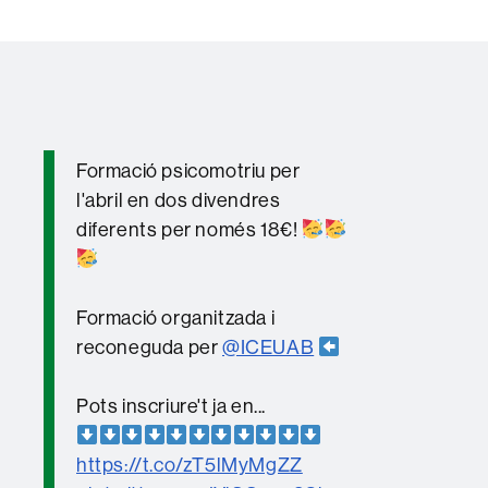
Formació psicomotriu per
l'abril en dos divendres
diferents per només 18€!
Formació organitzada i
reconeguda per
@ICEUAB
Pots inscriure't ja en...
https://t.co/zT5lMyMgZZ