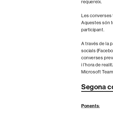
requereix.
Les converses t
Aquestes són to
participant.
A través de la 
socials (Facebo
converses previ
i l’hora de reali
Microsoft Team
Segona co
Ponents
: