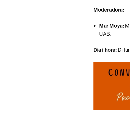
Moderadora:
Mar Moya:
Me
UAB.
Dia i hora:
Dillu