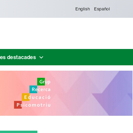
English
Español
ies destacades