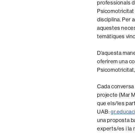
professionals d
Psicomotricitat
disciplina. Per 
aquestes necess
temàtiques vinc
D’aquesta mane
oferirem una co
Psicomotricitat
Cada conversa p
projecte (Mar 
que els/les par
UAB:
gr.educac
una proposta ba
experts/es i la