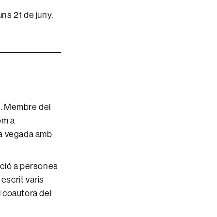
luns 21 de juny.
s. Membre del
om a
ada vegada amb
nció a persones
escrit varis
i coautora del