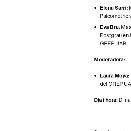
Elena Sarri:
M
Psicomotrici
Eva Bru:
Mest
Postgrau en 
GREP UAB.
Moderadora:
Laura Moya:
del GREP U
Dia i hora:
Dimar