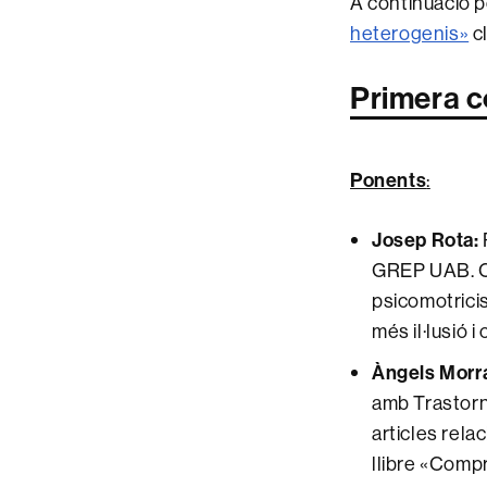
A continuació p
heterogenis»
cl
Primera c
Ponents
:
Josep Rota:
GREP UAB. C
psicomotrici
més il·lusió 
Àngels Morra
amb Trastorn 
articles rela
llibre «Comp