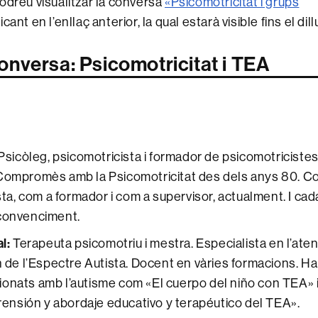
odreu visualitzar la conversa
«Psicomotricitat i grups
icant en l’enllaç anterior, la qual estarà visible fins el dil
onversa: Psicomotricitat i TEA
Psicòleg, psicomotricista i formador de psicomotriciste
ompromès amb la Psicomotricitat des dels anys 80. C
sta, com a formador i com a supervisor, actualment. I c
i convenciment.
l:
Terapeuta psicomotriu i mestra. Especialista en l’ate
de l’Espectre Autista. Docent en vàries formacions. Ha 
cionats amb l’autisme com «El cuerpo del niño con TEA» 
rensión y abordaje educativo y terapéutico del TEA».