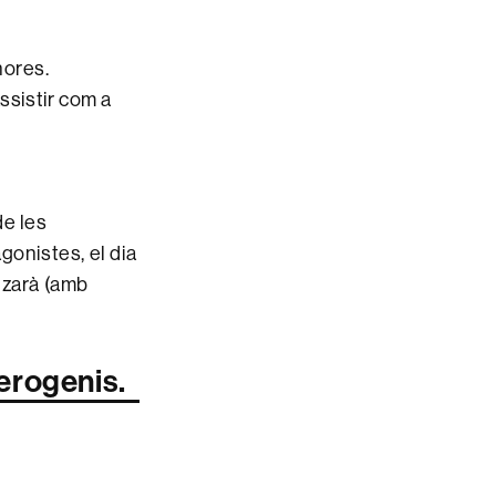
hores.
ssistir com a
de les
gonistes, el dia
litzarà (amb
erogenis.