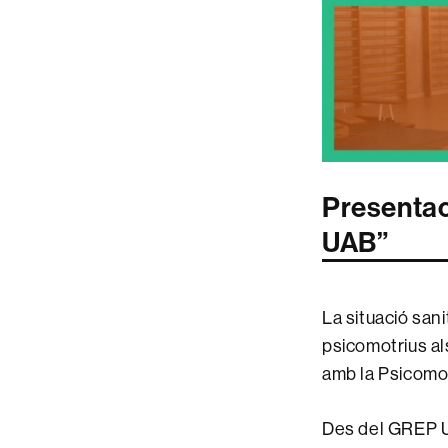
Presentac
UAB”
La situació san
psicomotrius al
amb la Psicomot
Des del GREP U