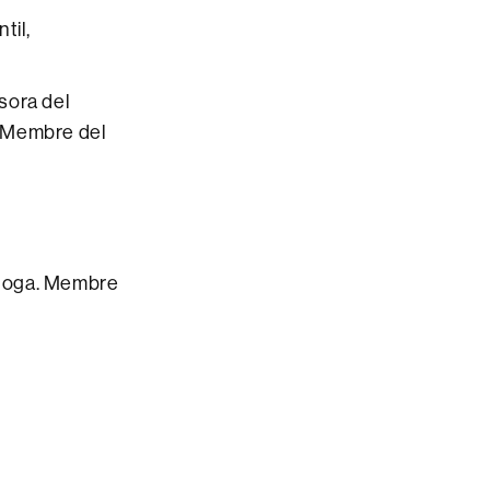
til,
sora del
. Membre del
agoga. Membre