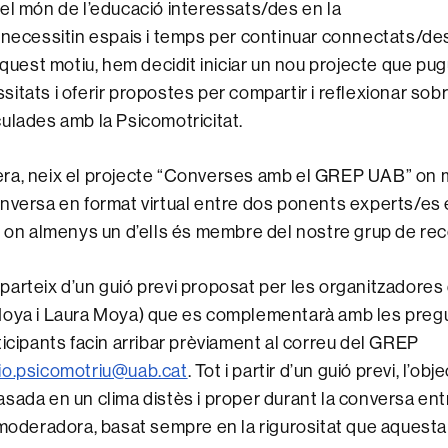
el món de l’educació interessats/des en la
 necessitin espais i temps per continuar connectats/d
aquest motiu, hem decidit iniciar un nou projecte que pug
itats i oferir propostes per compartir i reflexionar sob
ulades amb la Psicomotricitat.
ra, neix el projecte “Converses amb el GREP UAB” on
nversa en format virtual entre dos ponents experts/es
, on almenys un d’ells és membre del nostre grup de re
arteix d’un guió previ proposat per les organitzadores
Moya i Laura Moya) que es complementarà amb les pregu
ticipants facin arribar prèviament al correu del GREP
io.psicomotriu@uab.cat
. Tot i partir d’un guió previ, l’obj
sada en un clima distès i proper durant la conversa ent
 moderadora, basat sempre en la rigurositat que aquesta 