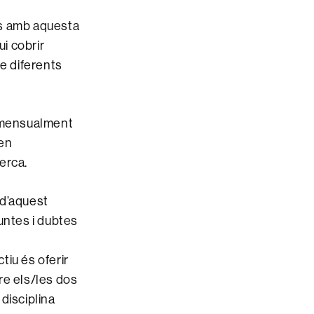
es amb aquesta
ui cobrir
re diferents
 mensualment
 en
cerca.
 d’aquest
ntes i dubtes
ectiu és oferir
re els/les dos
disciplina