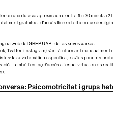
enen una duració aproximada d’entre 1h i 30 minuts i 2 
talment gratuïtes i d’accés lliure a tothom que desitgi a
pàgina web del GREP UAB i de les seves xarxes
ok, Twitter i Instagram) s’anirà informant mensualment 
stes: la seva temàtica específica, els/les ponents prota
tzació i, també, l’enllaç d’accés a l’espai virtual on es rea
s).
nversa: Psicomotricitat i grups het