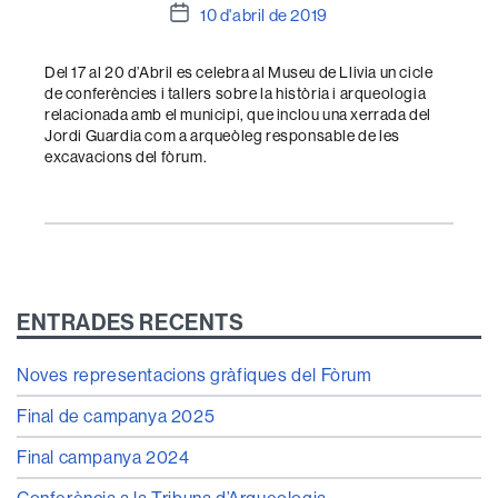
Data
10 d'abril de 2019
de
l'entrada
Del 17 al 20 d’Abril es celebra al Museu de Llivia un cicle
de conferències i tallers sobre la història i arqueologia
relacionada amb el municipi, que inclou una xerrada del
Jordi Guardia com a arqueòleg responsable de les
excavacions del fòrum.
ENTRADES RECENTS
Noves representacions gràfiques del Fòrum
Final de campanya 2025
Final campanya 2024