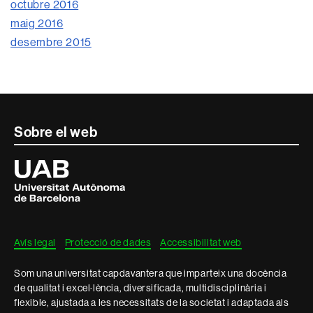
octubre 2016
maig 2016
desembre 2015
Contacte
Sobre el web
i
Universitat
Autònoma
informació
de
Barcelona
legal
Avís legal
Protecció de dades
Accessibilitat web
Som una universitat capdavantera que imparteix una docència
de qualitat i excel·lència, diversificada, multidisciplinària i
flexible, ajustada a les necessitats de la societat i adaptada als