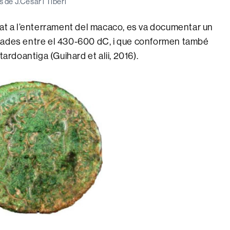
de J.Cèsar i Tiberi
iat a l’enterrament del macaco, es va documentar un
tades entre el 430-600 dC, i que conformen també
tardoantiga (Guihard et alii, 2016).