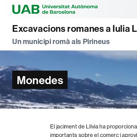
Universitat Au
Excavacions romanes a Iulia L
Un municipi romà als Pirineus
Monedes
El jaciment de Llívia ha proporcio
importants sobre el comerç i aprov