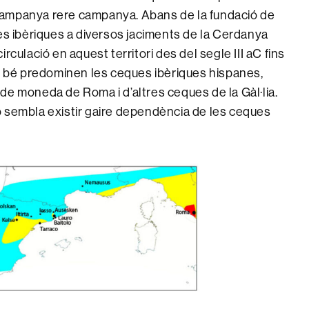
campanya rere campanya. Abans de la fundació de
es ibèriques a diversos jaciments de la Cerdanya
rculació en aquest territori des del segle III aC fins
Si bé predominen les ceques ibèriques hispanes,
de moneda de Roma i d’altres ceques de la Gàl·lia.
o sembla existir gaire dependència de les ceques