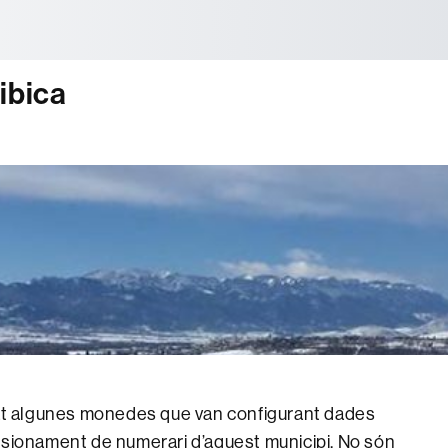
tònoma de Barcelona
ibica
nat algunes monedes que van configurant dades
isionament de numerari d’aquest municipi. No són