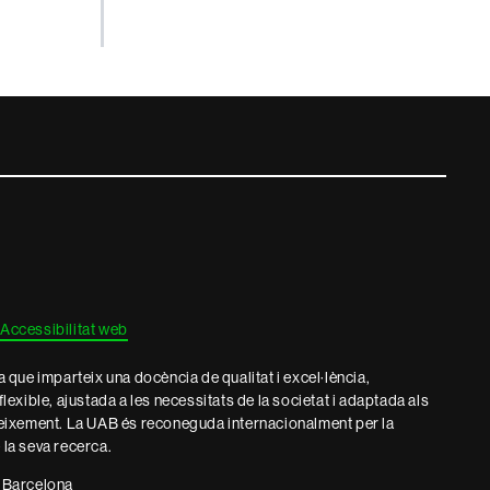
Accessibilitat web
que imparteix una docència de qualitat i excel·lència,
 flexible, ajustada a les necessitats de la societat i adaptada als
eixement. La UAB és reconeguda internacionalment per la
e la seva recerca.
 Barcelona