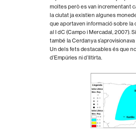
moltes però es van incrementant 
la ciutat ja existien algunes moned
que aportaven informació sobre la ci
al I dC (Campo i Mercadal, 2007). 
també la Cerdanya s’aprovisionava 
Un dels fets destacables és que n
d’Empúries ni d’Iltirta.