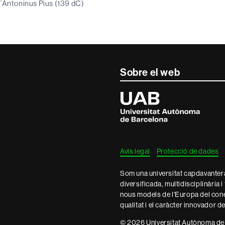
d’Antoninus Pius (139 dC)
Sobre el web
Universitat
Autònoma
de
Barcelona
Avís legal
Protecció de dades
Som una universitat capdavantera 
diversificada, multidisciplinària i
nous models de l'Europa del con
qualitat i el caràcter innovador d
© 2026 Universitat Autònoma de