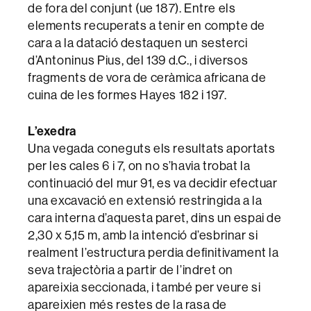
de fora del conjunt (ue 187). Entre els
elements recuperats a tenir en compte de
cara a la datació destaquen un sesterci
d’Antoninus Pius, del 139 d.C., i diversos
fragments de vora de ceràmica africana de
cuina de les formes Hayes 182 i 197.
L’exedra
Una vegada coneguts els resultats aportats
per les cales 6 i 7, on no s’havia trobat la
continuació del mur 91, es va decidir efectuar
una excavació en extensió restringida a la
cara interna d’aquesta paret, dins un espai de
2,30 x 5,15 m, amb la intenció d’esbrinar si
realment l’estructura perdia definitivament la
seva trajectòria a partir de l’indret on
apareixia seccionada, i també per veure si
apareixien més restes de la rasa de