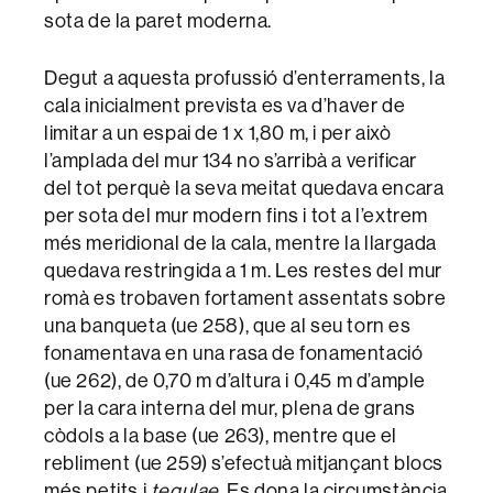
sota de la paret moderna.
Degut a aquesta profussió d’enterraments, la
cala inicialment prevista es va d’haver de
limitar a un espai de 1 x 1,80 m, i per això
l’amplada del mur 134 no s’arribà a verificar
del tot perquè la seva meitat quedava encara
per sota del mur modern fins i tot a l’extrem
més meridional de la cala, mentre la llargada
quedava restringida a 1 m. Les restes del mur
romà es trobaven fortament assentats sobre
una banqueta (ue 258), que al seu torn es
fonamentava en una rasa de fonamentació
(ue 262), de 0,70 m d’altura i 0,45 m d’ample
per la cara interna del mur, plena de grans
còdols a la base (ue 263), mentre que el
rebliment (ue 259) s’efectuà mitjançant blocs
més petits i
tegulae
. Es dona la circumstància