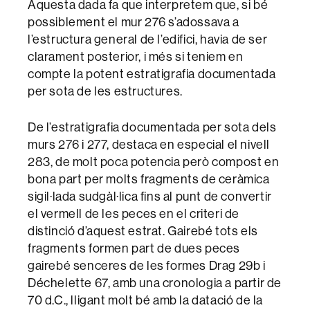
Aquesta dada fa que interpretem que, si bé
possiblement el mur 276 s’adossava a
l’estructura general de l’edifici, havia de ser
clarament posterior, i més si teniem en
compte la potent estratigrafia documentada
per sota de les estructures.
De l’estratigrafia documentada per sota dels
murs 276 i 277, destaca en especial el nivell
283, de molt poca potencia però compost en
bona part per molts fragments de ceràmica
sigil·lada sudgàl·lica fins al punt de convertir
el vermell de les peces en el criteri de
distinció d’aquest estrat. Gairebé tots els
fragments formen part de dues peces
gairebé senceres de les formes Drag 29b i
Déchelette 67, amb una cronologia a partir de
70 d.C., lligant molt bé amb la datació de la