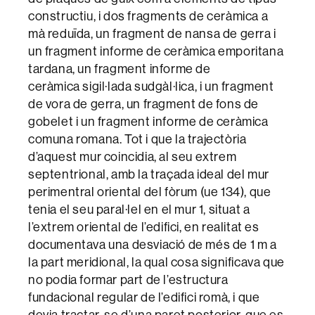
constructiu, i dos fragments de ceràmica a
mà reduïda, un fragment de nansa de gerra i
un fragment informe de ceràmica emporitana
tardana, un fragment informe de
ceràmica sigil·lada sudgàl·lica, i un fragment
de vora de gerra, un fragment de fons de
gobelet i un fragment informe de ceràmica
comuna romana. Tot i que la trajectòria
d’aquest mur coincidia, al seu extrem
septentrional, amb la traçada ideal del mur
perimentral oriental del fòrum (ue 134), que
tenia el seu paral·lel en el mur 1, situat a
l’extrem oriental de l’edifici, en realitat es
documentava una desviació de més de 1 m a
la part meridional, la qual cosa significava que
no podia formar part de l’estructura
fundacional regular de l’edifici romà, i que
devia tractar-se d’una paret posterior, que es