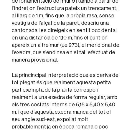
de fonamentació del mur 91 també a partir de
l’indret on l’estructura pateix un trencament, i
al llarg de 1 m, fins que la pròpia rasa, sense
vestigis de l’alçat de la paret, descriu una
cantonada i es direigeix en sentit occidental
en una distancia de 1,10 m, fins el punt on
apareix un altre mur (ue 273), el meridional de
l’exedra, que s’endinsa en el tall efectuat de
manera provisional.
La princincipal interpretació que es deriva de
tot plegat és que realment aquesta petita
part exempta de la planta correspon
realment a una exedra de forma regular, amb
els tres costats interns de 5,15 x 5,40 x 5,40
m, i que d’aquesta exedra manca del tot el
seu angle sud-est, expoliat molt
probablement ja en època romana o poc