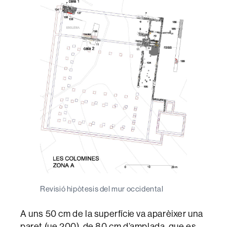
Revisió hipòtesis del mur occidental
A uns 50 cm de la superfície va aparèixer una
paret (ue 200), de 80 cm d’amplada, que es