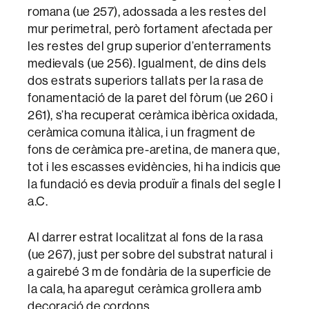
romana (ue 257), adossada a les restes del
mur perimetral, però fortament afectada per
les restes del grup superior d’enterraments
medievals (ue 256). Igualment, de dins dels
dos estrats superiors tallats per la rasa de
fonamentació de la paret del fòrum (ue 260 i
261), s’ha recuperat ceràmica ibèrica oxidada,
ceràmica comuna itàlica, i un fragment de
fons de ceràmica pre-aretina, de manera que,
tot i les escasses evidències, hi ha indicis que
la fundació es devia produïr a finals del segle I
a.C.
Al darrer estrat localitzat al fons de la rasa
(ue 267), just per sobre del substrat natural i
a gairebé 3 m de fondària de la superficie de
la cala, ha aparegut ceràmica grollera amb
decoració de cordons.