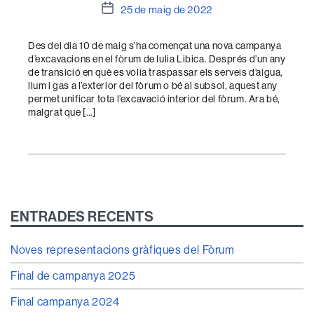
Data
25 de maig de 2022
de
l'entrada
Des del dia 10 de maig s’ha començat una nova campanya
d’excavacions en el fòrum de Iulia Libica. Després d’un any
de transició en què es volia traspassar els serveis d’aigua,
llum i gas a l’exterior del fòrum o bé al subsol, aquest any
permet unificar tota l’excavació interior del fòrum. Ara bé,
malgrat que […]
ENTRADES RECENTS
Noves representacions gràfiques del Fòrum
Final de campanya 2025
Final campanya 2024