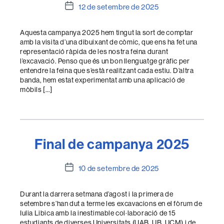
Data
12 de setembre de 2025
de
l'entrada
Aquesta campanya 2025 hem tingut la sort de comptar
amb la visita d’una dibuixant de còmic, que ens ha fet una
representació ràpida de les nostra feina durant
l’excavació. Penso que és un bon llenguatge gràfic per
entendre la feina que s’està realitzant cada estiu. D’altra
banda, hem estat experimentat amb una aplicació de
mòbils […]
Final de campanya 2025
Data
10 de setembre de 2025
de
l'entrada
Durant la darrera setmana d’agost i la primera de
setembre s’han dut a terme les excavacions en el fòrum de
Iulia Libica amb la inestimable col·laboració de 15
estudiants de diverses Universitats (UAB, UB, UCM) i de