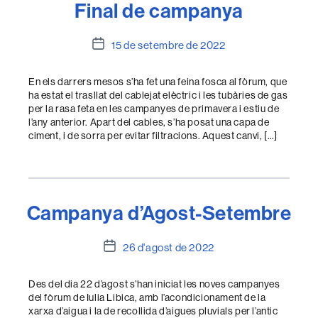
Final de campanya
Data
15 de setembre de 2022
de
l'entrada
En els darrers mesos s’ha fet una feina fosca al fòrum, que
ha estat el trasllat del cablejat elèctric i les tubàries de gas
per la rasa feta en les campanyes de primavera i estiu de
l’any anterior. Apart del cables, s’ha posat una capa de
ciment, i de sorra per evitar filtracions. Aquest canvi, […]
Campanya d’Agost-Setembre
Data
26 d'agost de 2022
de
l'entrada
Des del dia 22 d’agost s’han iniciat les noves campanyes
del fòrum de Iulia Libica, amb l’acondicionament de la
xarxa d’aigua i la de recollida d’aigues pluvials per l’antic