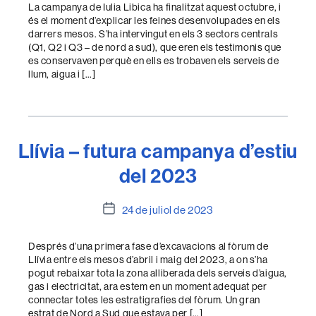
l'entrada
La campanya de Iulia Libica ha finalitzat aquest octubre, i
és el moment d’explicar les feines desenvolupades en els
darrers mesos. S’ha intervingut en els 3 sectors centrals
(Q1, Q2 i Q3 – de nord a sud), que eren els testimonis que
es conservaven perquè en ells es trobaven els serveis de
llum, aigua i […]
Llívia – futura campanya d’estiu
del 2023
Data
24 de juliol de 2023
de
l'entrada
Després d’una primera fase d’excavacions al fòrum de
Llívia entre els mesos d’abril i maig del 2023, a on s’ha
pogut rebaixar tota la zona alliberada dels serveis d’aigua,
gas i electricitat, ara estem en un moment adequat per
connectar totes les estratigrafies del fòrum. Un gran
estrat de Nord a Sud que estava per […]