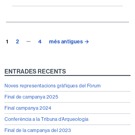
Paginació
…
1
2
4
més antigues
→
de
les
entrades
ENTRADES RECENTS
Noves representacions gràfiques del Fòrum
Final de campanya 2025
Final campanya 2024
Conferència a la Tribuna d’Arqueologia
Final de la campanya del 2023