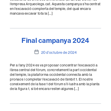
l’empresa Arqueolegs.cat. Aquesta campanya s’ha centrat
en l’excavació complerta del temple, del qual encara
mancava excavar tota la […]
Final campanya 2024
Data
20 d'octubre de 2024
de
l'entrada
Per a l’any 2024 es va proposar concentrar l’excavació a
l’àrea central del fòrum, concretament la part occidental
del temple, la plataforma occidental connecta amb la
pronaos i completar l’excavació de l’àmbit 1. El nostre
coneixement de la fase 1 del fòrum s’il·lustra amb la planta
de la figura 1, si bé encara resten algunes […]