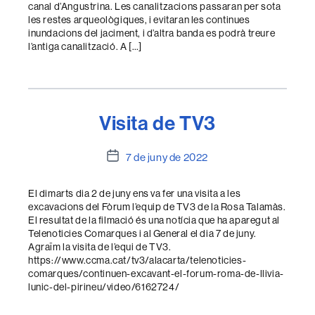
canal d’Angustrina. Les canalitzacions passaran per sota
les restes arqueològiques, i evitaran les continues
inundacions del jaciment, i d’altra banda es podrà treure
l’antiga canalització. A […]
Visita de TV3
Data
7 de juny de 2022
de
l'entrada
El dimarts dia 2 de juny ens va fer una visita a les
excavacions del Fòrum l’equip de TV3 de la Rosa Talamàs.
El resultat de la filmació és una notícia que ha aparegut al
Telenoticies Comarques i al General el dia 7 de juny.
Agraïm la visita de l’equi de TV3.
https://www.ccma.cat/tv3/alacarta/telenoticies-
comarques/continuen-excavant-el-forum-roma-de-llivia-
lunic-del-pirineu/video/6162724/