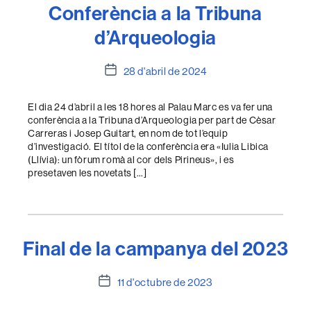
Conferència a la Tribuna
d’Arqueologia
Data
28 d'abril de 2024
de
l'entrada
El dia 24 d’abril a les 18 hores al Palau Marc es va fer una
conferència a la Tribuna d’Arqueologia per part de Cèsar
Carreras i Josep Guitart, en nom de tot l’equip
d’investigació. El títol de la conferència era «Iulia Libica
(Llívia): un fòrum romà al cor dels Pirineus», i es
presetaven les novetats […]
Final de la campanya del 2023
Data
11 d'octubre de 2023
de