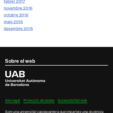
febrer 2017
novembre 2016
octubre 2016
maig 2016
desembre 2015
Contacte
Sobre el web
i
Universitat
Autònoma
informació
de
Barcelona
legal
Avís legal
Protecció de dades
Accessibilitat web
Som una universitat capdavantera que imparteix una docència