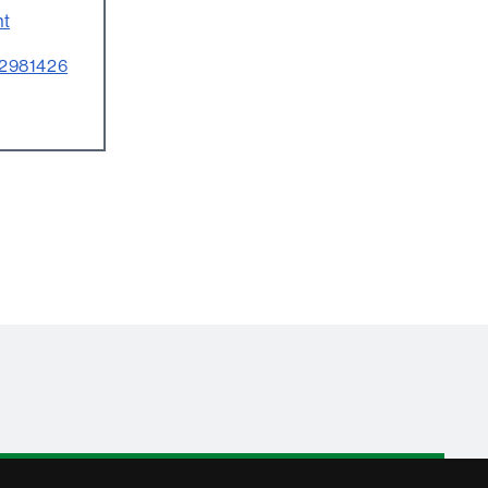
nt
o=2981426