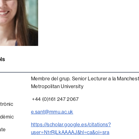
ls
Membre del grup. Senior Lecturer a la Manches
Metropolitan University
+44 (0)161 247 2067
trònic
e.sant@mmu.ac.uk
adèmic
https://scholar.google.es/citations?
ate
user=N1rRjLkAAAAJ&hl=ca&oi=sra