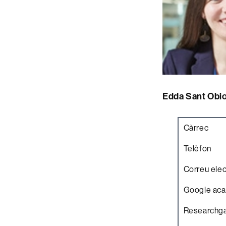
Edda Sant Obio
Càrrec
Telèfon
Correu elec
Google ac
Researchg