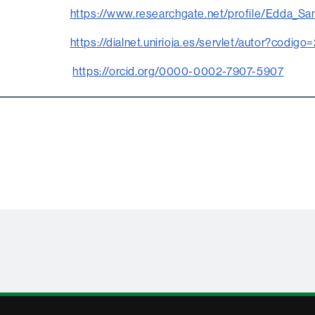
https://www.researchgate.net/profile/Edda_Sa
https://dialnet.unirioja.es/servlet/autor?codig
https://orcid.org/0000-0002-7907-5907