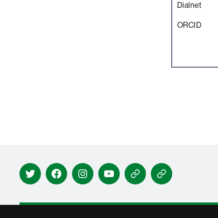
Dialnet
ORCID
Twitter
Facebook
Instagram
Youtube
Espai
Notícies
Joan
antigues
Pagès