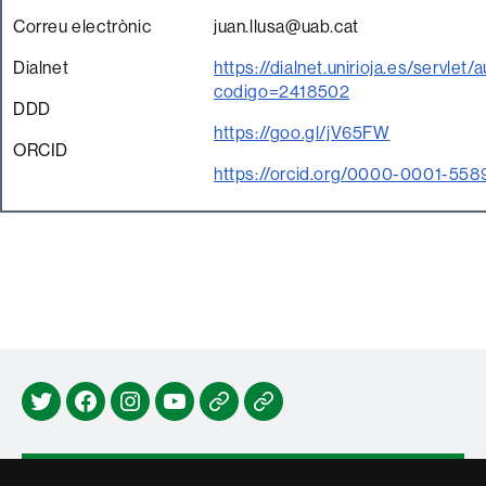
Correu electrònic
juan.llusa@uab.cat
Dialnet
https://dialnet.unirioja.es/servlet/
codigo=2418502
DDD
https://goo.gl/jV65FW
ORCID
https://orcid.org/0000-0001-55
Twitter
Facebook
Instagram
Youtube
Espai
Notícies
Joan
antigues
Pagès