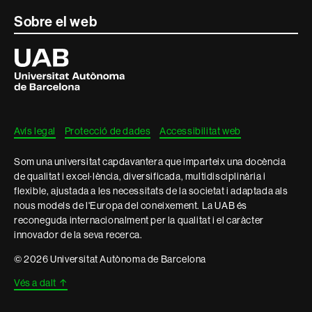
Contacte
Sobre el web
i
Universitat
Autònoma
informació
de
Barcelona
legal
Avís legal
Protecció de dades
Accessibilitat web
Som una universitat capdavantera que imparteix una docència
de qualitat i excel·lència, diversificada, multidisciplinària i
flexible, ajustada a les necessitats de la societat i adaptada als
nous models de l'Europa del coneixement. La UAB és
reconeguda internacionalment per la qualitat i el caràcter
innovador de la seva recerca.
© 2026 Universitat Autònoma de Barcelona
Vés a dalt
↑