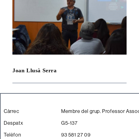
Joan Llusà Serra
Càrrec
Membre del grup. Professor Assoc
Despatx
G5-137
Telèfon
93 581 27 09