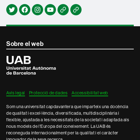
Twitter
Facebook
Instagram
Youtube
Espai
Notícies
Joan
antigues
Pagès
Contacte
Sobre el web
i
Universitat
Autònoma
informació
de
Barcelona
legal
Avís legal
Protecció de dades
Accessibilitat web
Som una universitat capdavantera que imparteix una docència
de qualitat i excel·lència, diversificada, multidisciplinària i
flexible, ajustada a les necessitats de la societat i adaptada als
nous models de l'Europa del coneixement. La UAB és
reconeguda internacionalment per la qualitat i el caràcter
innovador de la seva recerca.