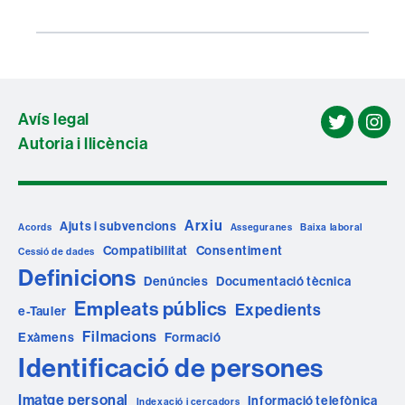
Avís legal
twitter
ins
Autoria i llicència
Arxiu
Ajuts i subvencions
Acords
Asseguranes
Baixa laboral
Compatibilitat
Consentiment
Cessió de dades
Definicions
Denúncies
Documentació tècnica
Empleats públics
Expedients
e-Tauler
Filmacions
Exàmens
Formació
Identificació de persones
Imatge personal
Informació telefònica
Indexació i cercadors