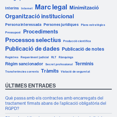
Marc legal
Minimització
Interins
Internet
Organització institucional
Persona interessada
Persones jurídiques
Plans estratègics
Procediments
Pressupost
Processos selectius
Producció científica
Publicació de dades
Publicació de notes
Registres
Requeriment judicial
RLT
Rànquings
Terminis
Règim sancionador
Secret professional
Tràmits
Transferències corrents
Violació de seguretat
ÚLTIMES ENTRADES
Què passa amb els contractes amb encarregats del
tractament firmats abans de l’aplicació obligatòria del
RGPD?