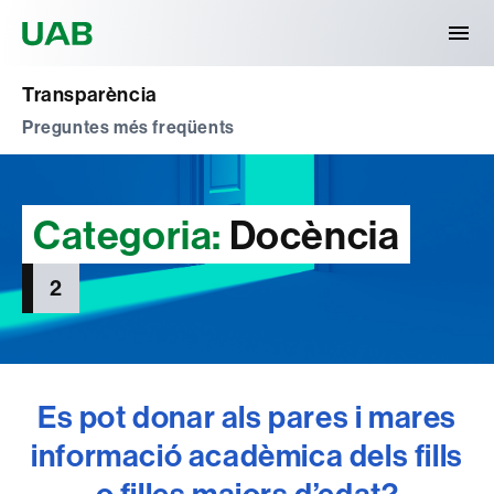
Universitat Autònoma de Barcelona
Transparència
Preguntes més freqüents
Categoria:
Docència
2
Es pot donar als pares i mares
informació acadèmica dels fills
o filles majors d’edat?