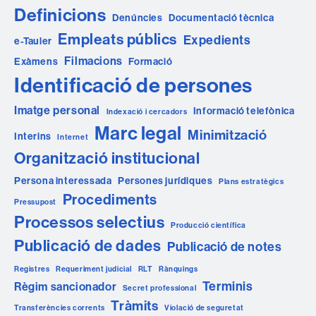
Definicions
Denúncies
Documentació tècnica
Empleats públics
Expedients
e-Tauler
Filmacions
Exàmens
Formació
Identificació de persones
Imatge personal
Informació telefònica
Indexació i cercadors
Marc legal
Minimització
Interins
Internet
Organització institucional
Persona interessada
Persones jurídiques
Plans estratègics
Procediments
Pressupost
Processos selectius
Producció científica
Publicació de dades
Publicació de notes
Registres
Requeriment judicial
RLT
Rànquings
Terminis
Règim sancionador
Secret professional
Tràmits
Transferències corrents
Violació de seguretat