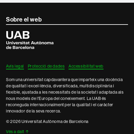
Contacte
Sobre el web
i
Universitat
Autònoma
informació
de
Barcelona
legal
Avís legal
Protecció de dades
Accessibilitat web
Som una universitat capdavantera que imparteix una docència
de qualitat i excel·lència, diversificada, multidisciplinària i
flexible, ajustada a les necessitats de la societat i adaptada als
nous models de l'Europa del coneixement. La UAB és
reconeguda internacionalment per la qualitat i el caràcter
innovador de la seva recerca.
© 2026 Universitat Autònoma de Barcelona
Vés a dalt
↑