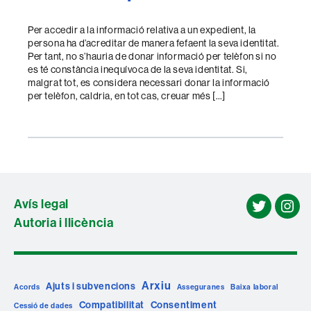
Per accedir a la informació relativa a un expedient, la
persona ha d’acreditar de manera fefaent la seva identitat.
Per tant, no s’hauria de donar informació per telèfon si no
es té constància inequívoca de la seva identitat. Si,
malgrat tot, es considera necessari donar la informació
per telèfon, caldria, en tot cas, creuar més […]
Avís legal
twitter
ins
Autoria i llicència
Arxiu
Ajuts i subvencions
Acords
Asseguranes
Baixa laboral
Compatibilitat
Consentiment
Cessió de dades