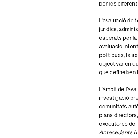
per les diferen
L’avaluació de t
jurídics, admin
esperats per la 
avaluació inten
polítiques, la 
objectivar en q
que defineixen 
L’àmbit de l’av
investigació prè
comunitats autò
plans directors,
executores de le
Antecedents i r