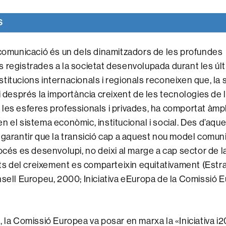
S
 comunicació és un dels dinamitzadors de les profundes
 registrades a la societat desenvolupada durant les úl
titucions internacionals i regionals reconeixen que, la
i després la importància creixent de les tecnologies de la
les esferes professionals i privades, ha comportat àmp
n el sistema econòmic, institucional i social. Des d’aqu
 garantir que la transició cap a aquest nou model comuni
océs es desenvolupi, no deixi al marge a cap sector de la
vats del creixement es comparteixin equitativament (Estr
nsell Europeu, 2000; Iniciativa eEuropa de la Comissió E
, la Comissió Europea va posar en marxa la «Iniciativa i