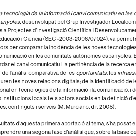
 tecnologia de la informació i canvi comunicatiu en les
anyoles
, desenvolupat pel Grup Investigador Localcom,
s a Projectes d’Investigació Científica i Desenvolupam
’Educació i Ciència (SEC -2003-2006/07024), va permetr
ors per comparar la incidència de les noves tecnologies
 comunicació en les comunitats autònomes espanyoles. En
dar el canvi comunicatiu i la pertinència de la recerca en
ir de l’anàlisi comparativa de les
oportunitats
, les
infraes
ren les noves relacions digitals; de la identificació de 
itorial en tecnologies de la informació i la comunicació, i 
 institucions locals i els actors socials en la definició d
es, continguts i serveis (M. Murciano, dir. 2008).
sultats d’aquesta primera aportació al tema, s’ha posat e
prendre una segona fase d’anàlisi que, sobre la base de