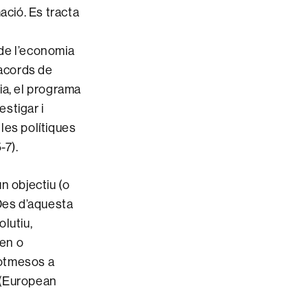
ació. Es tracta
 de l’economia
 acords de
ia, el programa
estigar i
 les polítiques
-7).
n objectiu (o
 Des d’aquesta
lutiu,
ren o
sotmesos a
a (European