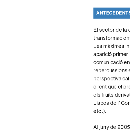
ANTECEDENT
El sector de la
transformacions
Les màximes ins
aparició primer 
comunicació en 
repercussions e
perspectiva cal
o lent que el pr
els fruits deri
Lisboa de l’ Co
etc .).
Al juny de 2005