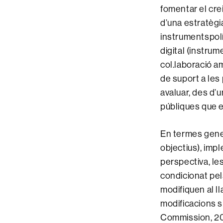
fomentar el cre
d’una estratègi
instrumentspolí
digital (instru
col.laboració a
de suport a les 
avaluar, des d’u
públiques que e
En termes gener
objectius), imp
perspectiva, le
condicionat pel
modifiquen al l
modificacions s
Commission, 200