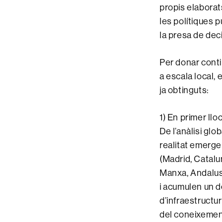
propis elaborat
les polítiques 
la presa de deci
Per donar contin
a escala local,
ja obtinguts:
1) En primer llo
De l’anàlisi gl
realitat emerg
(Madrid, Catalu
Manxa, Andalusia
i acumulen un d
d’infraestructur
del coneixemen