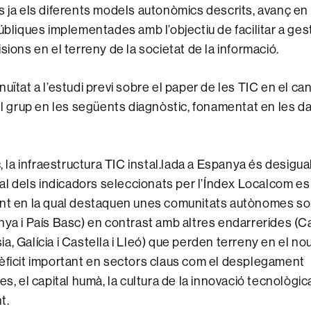
s ja els diferents models autonòmics descrits, avanç en 
públiques implementades amb l’objectiu de facilitar a ges
sions en el terreny de la societat de la informació.
uïtat a l’estudi previ sobre el paper de les TIC en el ca
 el grup en les següents diagnòstic, fonamentat en les 
c, la infraestructura TIC instal.lada a Espanya és desigual 
obal dels indicadors seleccionats per l’Índex Localcom e
ent en la qual destaquen unes comunitats autònomes so
nya i País Basc) en contrast amb altres endarrerides (Ca
, Galícia i Castella i Lleó) que perden terreny en el nou
èficit important en sectors claus com el desplegament
es, el capital humà, la cultura de la innovació tecnològic
t.