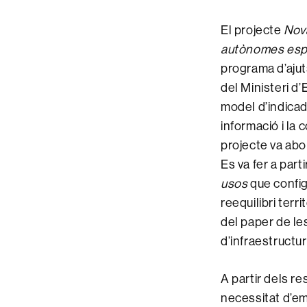
El projecte
Nova
autònomes esp
programa d’ajut
del Ministeri d
model d’indicad
informació i la
projecte va abor
Es va fer a part
usos
que configu
reequilibri terr
del paper de les
d’infraestructur
A partir dels re
necessitat d’em