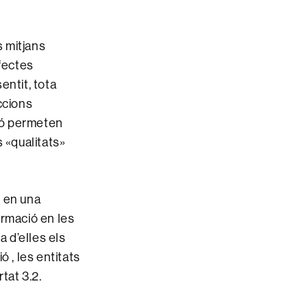
s mitjans
efectes
entit, tota
ccions
ció permeten
 «qualitats»
t en una
formació en les
 d’elles els
 , les entitats
tat 3.2.