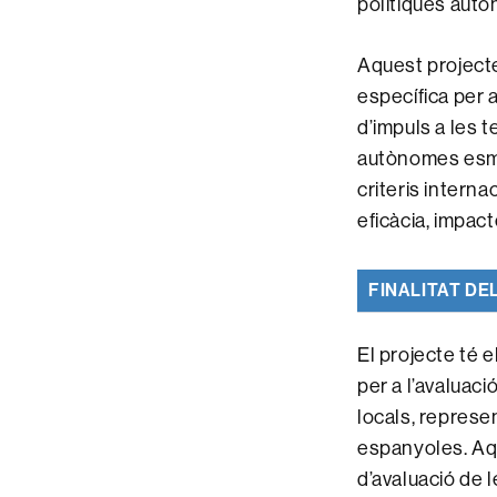
polítiques auto
Aquest projecte
específica per a
d’impuls a les 
autònomes esmen
criteris intern
eficàcia, impacte
FINALITAT DE
El projecte té 
per a l’avaluaci
locals, represe
espanyoles. Aqu
d’avaluació de le