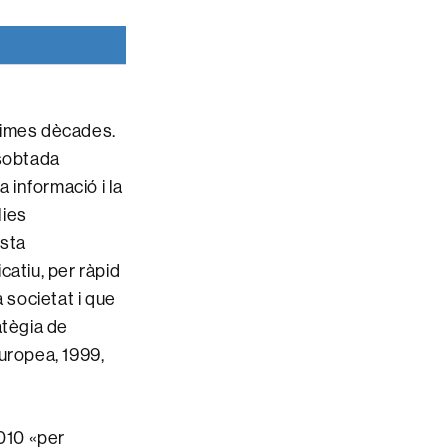
times dècades.
 sobtada
 informació i la
lies
esta
catiu, per ràpid
 societat i que
atègia de
uropea, 1999,
2010 «per