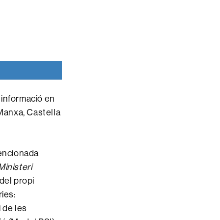
a informació en
Manxa, Castella
vencionada
Ministeri
del propi
ies:
i de les