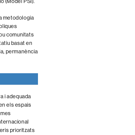
ió (Model PSI).
na metodologia
úbliques
 nou comunitats
tatiu basat en
cia, permanència
ra i adequada
 en els espais
nomes
nternacional
eris prioritzats