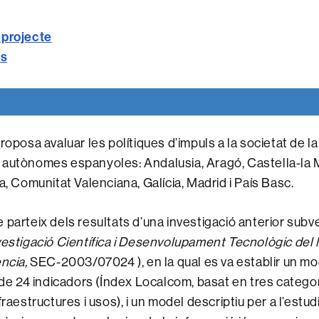
l projecte
ts
roposa avaluar les polítiques d’impuls a la societat de l
 autònomes espanyoles: Andalusia, Aragó, Castella-la 
a, Comunitat Valenciana, Galícia, Madrid i País Basc.
 parteix dels resultats d’una investigació anterior sub
vestigació Científica i Desenvolupament Tecnològic del 
ncia,
SEC-2003/07024 ), en la qual es va establir un mo
c de 24 indicadors (Índex Localcom, basat en tres categor
fraestructures i usos), i un model descriptiu per a l’estud