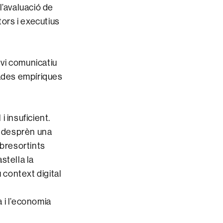
l’avaluació de
tors i executius
nvi comunicatiu
dades empíriques
i insuficient.
s desprèn una
bresortints
stella la
 context digital
a i l’economia