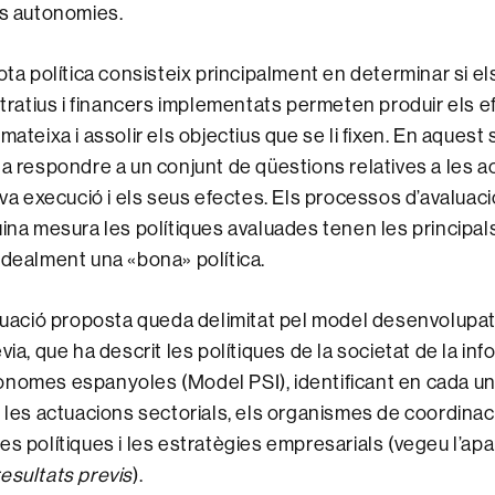
ts autonomies.
ota política consisteix principalment en determinar si el
istratius i financers implementats permeten produir els 
mateixa i assolir els objectius que se li fixen. En aquest s
ta respondre a un conjunt de qüestions relatives a les a
seva execució i els seus efectes. Els processos d’avalua
uina mesura les polítiques avaluades tenen les principals
idealment una «bona» política.
aluació proposta queda delimitat pel model desenvolupa
via, que ha descrit les polítiques de la societat de la in
nomes espanyoles (Model PSI), identificant en cada una
 les actuacions sectorials, els organismes de coordinació
s polítiques i les estratègies empresarials (vegeu l’apar
esultats previs
).