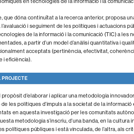
nòmiques en tecnologies de la informació i la comunicac
, que dóna continuïtat a la recerca anterior, proposa u
 l’avaluació i seguiment de les polítiques i actuacions p
tecnologies de la informació i la comunicació (TIC) a les
tades, a partir d’un model d’anàlisi quantitativa i quali
acionalment acceptats (pertinència, efectivitat, coherèn
 i eficiència).
L PROJECTE
el propòsit d’elaborar i aplicar una metodologia innovado
ó de les polítiques d’impuls a la societat de la informació
ntats en aquesta investigació per les comunitats autò
esta metodologia s’inscriu, d’una banda, en la cultura i
s polítiques públiques i està vinculada, de l’altra, als crit