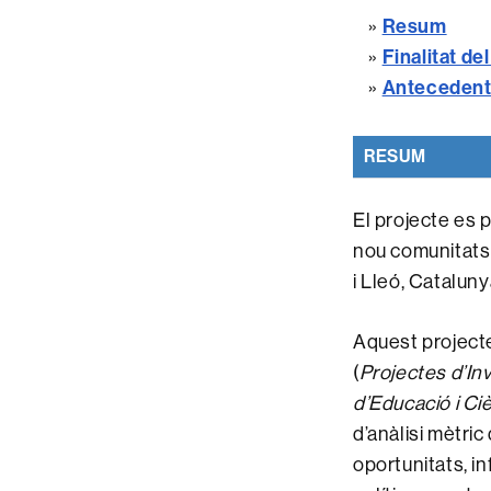
Resum
»
Finalitat de
»
Anteceden
»
RESUM
El projecte es p
nou comunitats
i Lleó, Cataluny
Aquest projecte
(
Projectes d’In
d’Educació i Ciè
d’anàlisi mètri
oportunitats, in