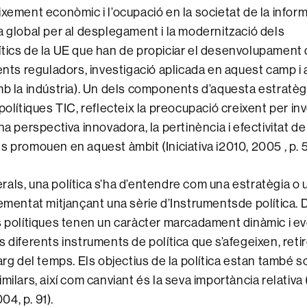
ixement econòmic i l’ocupació en la societat de la inform
a global per al desplegament i la modernització dels
tics de la UE que han de propiciar el desenvolupament
ments reguladors, investigació aplicada en aquest camp i
mb la indústria). Un dels components d’aquesta estratèg
polítiques TIC, reflecteix la preocupació creixent per inv
na perspectiva innovadora, la pertinència i efectivitat de
s promouen en aquest àmbit (Iniciativa i2010, 2005 , p. 5
als, una política s’ha d’entendre com una estratègia o u
lementat mitjançant una sèrie d’Instrumentsde política.
s polítiques tenen un caràcter marcadament dinàmic i evo
s diferents instruments de política que s’afegeixen, reti
larg del temps. Els objectius de la política estan també 
imilars, així com canviant és la seva importància relativ
4, p. 91).