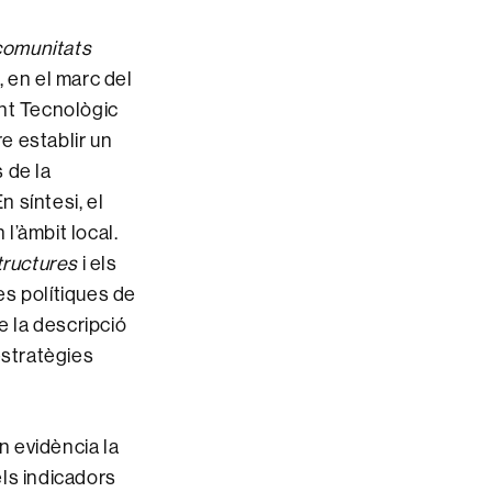
 comunitats
 en el marc del
ent Tecnològic
e establir un
 de la
 síntesi, el
 l’àmbit local.
tructures
i els
les polítiques de
de la descripció
’estratègies
n evidència la
ls indicadors