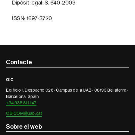
Dipòsit legal: S. 640-2009
ISSN: 1697-3720
Contacte
Contacte
i
OIC
informació
Edificio I. Despacho 026 · Campus de la UAB · 08193 Bellaterra ·
legal
Barcelona. Spain
+34 935 811 147
OBICOM@uab.cat
Sobre el web