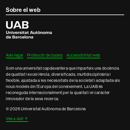
Contacte
Sobre el web
i
Universitat
Autònoma
informació
de
Barcelona
legal
Avís legal
Protecció de dades
Accessibilitat web
Som una universitat capdavantera que imparteix una docència
de qualitat i excel·lència, diversificada, multidisciplinària i
flexible, ajustada a les necessitats de la societat i adaptada als
nous models de l'Europa del coneixement. La UAB és
reconeguda internacionalment per la qualitat i el caràcter
innovador de la seva recerca.
© 2026 Universitat Autònoma de Barcelona
Vés a dalt
↑