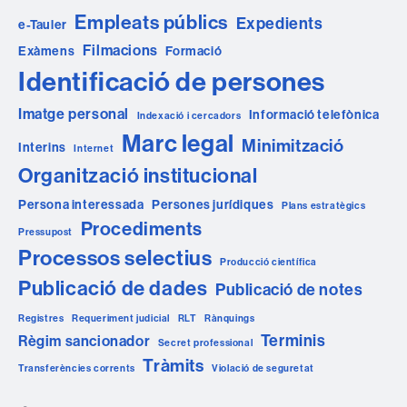
Empleats públics
Expedients
e-Tauler
Filmacions
Exàmens
Formació
Identificació de persones
Imatge personal
Informació telefònica
Indexació i cercadors
Marc legal
Minimització
Interins
Internet
Organització institucional
Persona interessada
Persones jurídiques
Plans estratègics
Procediments
Pressupost
Processos selectius
Producció científica
Publicació de dades
Publicació de notes
Registres
Requeriment judicial
RLT
Rànquings
Terminis
Règim sancionador
Secret professional
Tràmits
Transferències corrents
Violació de seguretat