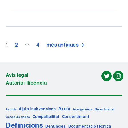
Paginació
…
1
2
4
més antigues
→
de
les
entrades
Avís legal
twitter
ins
Autoria i llicència
Arxiu
Ajuts i subvencions
Acords
Asseguranes
Baixa laboral
Compatibilitat
Consentiment
Cessió de dades
Definicions
Denúncies
Documentació tècnica